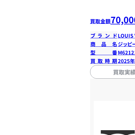
70,00
買取金額
ブランド
LOUIS
商品名
ジッピ
型番
M6212
買取時期
2025
買取実