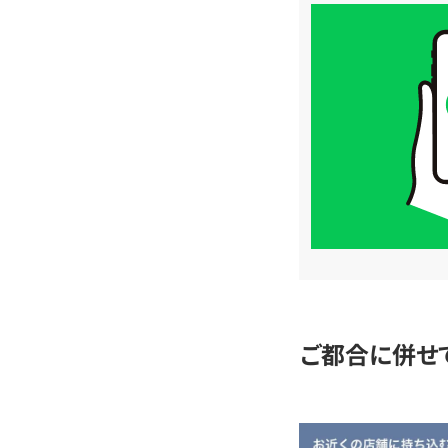
買
取
価
格
は
LINE
簡
単
査
定
ご都合に併せ