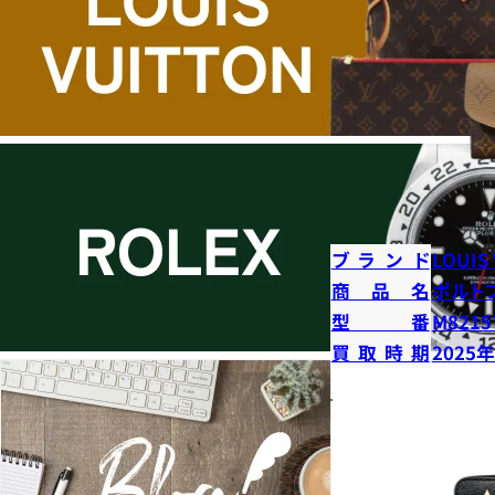
ブランド
LOUIS
商品名
ポルト
型番
M8215
買取時期
2025