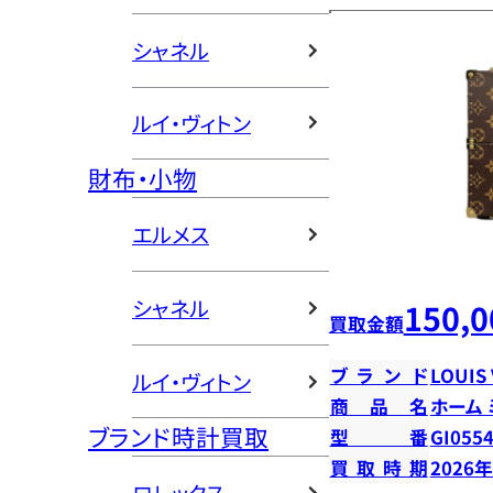
シャネル
ルイ・ヴィトン
財布・小物
エルメス
シャネル
150,0
買取金額
ブランド
LOUIS
ルイ・ヴィトン
商品名
ホーム
ブランド時計買取
型番
GI055
買取時期
2026