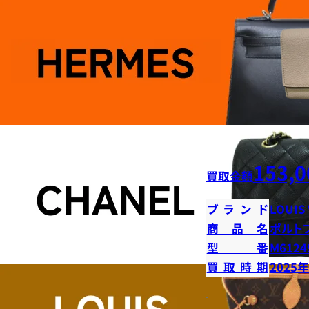
153,0
買取金額
ブランド
LOUIS
商品名
ポルト
型番
M6124
買取時期
2025