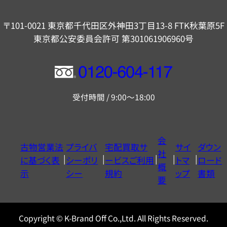
〒101-0021 東京都千代田区外神田3丁目13-8 FTK秋葉原5F
東京都公安委員会許可 第301061906960号
フ
リ
受付時間 / 9:00～18:00
ー
ダ
イ
会
古物営業法
プライバ
宅配買取サ
サイ
ダウン
ヤ
社
に基づく表
シーポリ
ービスご利用
トマ
ロード
ル
概
示
シー
規約
ップ
書類
0120604117
要
Copyright © K-Brand Off Co.,Ltd. All Rights Reserved.