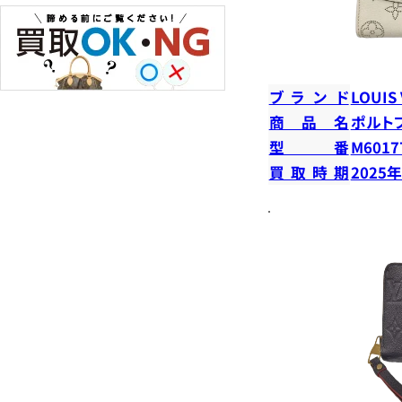
ブランド
LOUIS
商品名
ポルト
型番
M6017
買取時期
2025