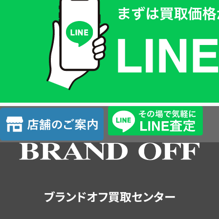
取
価
格
は
LINE
簡
単
査
店
定
舗
の
ご
案
内
ブランドオフ買取センター