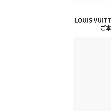
LOUIS VU
ご