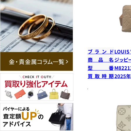
ブランド
LOUIS
商品名
ジッピ
型番
M8221
買取時期
2025