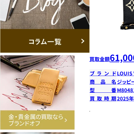
61,00
買取金額
ブランド
LOUIS
商品名
ジッピ
型番
M8048
買取時期
2025