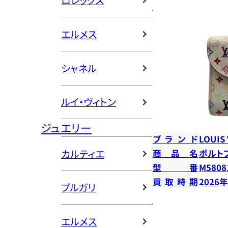
ロレックス
エルメス
シャネル
ルイ・ヴィトン
ジュエリー
ブランド
LOUIS
カルティエ
商品名
ポルト
型番
M5808
買取時期
2026
ブルガリ
エルメス