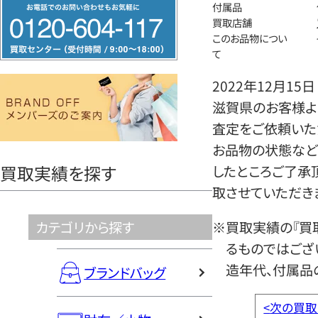
フ
付属品
買取店舗
リ
このお品物につい
ー
て
ダ
2022年12月15日
イ
滋賀県のお客様より
ヤ
査定をご依頼いた
ル
お品物の状態など
0120604117
買取実績を探す
したところご了承
取させていただき
カテゴリから探す
※買取実績の『買
るものではござ
造年代、付属品
ブランドバッグ
<
次の買取