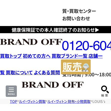
質・買取センター
お問い合わせ
健康保険証での本人確認終了のお知らせ▶
フ
リ
ー
ダ
買取トップ
初めての方へ
買取ブランド一覧
店舗一
イ
販
ヤ
売
覧
買取について
よくある質問
受付時間 / 9:00～18:0
ル
サ
0120604117
イ
ト
TOP
ルイ・ヴィトン買取
ルイ・ヴィトン 財布・小物買取
LOUIS V