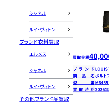
シャネル
ルイ・ヴィトン
ブランド衣料買取
エルメス
40,00
買取金額
ブランド
LOUIS
シャネル
商品名
ポルト
型番
M6455
ルイ・ヴィトン
買取時期
2026
その他ブランド品買取