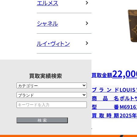
エルメス
シャネル
ルイ・ヴィトン
22,00
買取金額
買取実績検索
ブランド
LOUIS
商品名
ポルト
型番
M6916
買取時期
2025