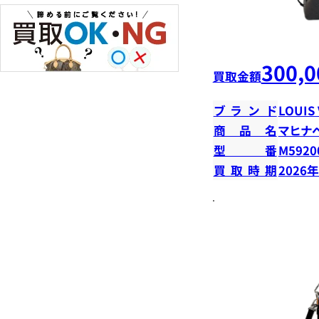
300,0
買取金額
ブランド
LOUIS
商品名
マヒナ
型番
M5920
買取時期
2026