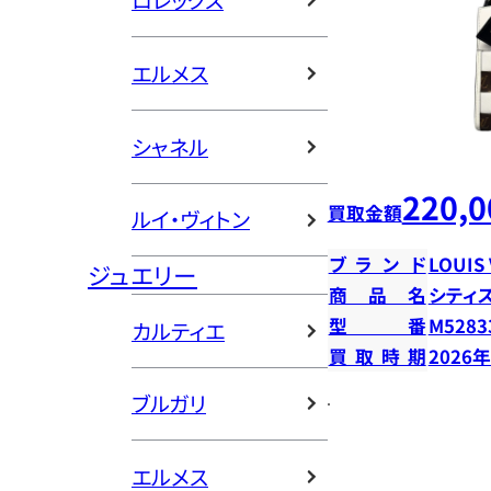
ロレックス
エルメス
シャネル
220,0
買取金額
ルイ・ヴィトン
ブランド
LOUIS
ジュエリー
商品名
シティ
型番
M5283
カルティエ
買取時期
2026
ブルガリ
エルメス