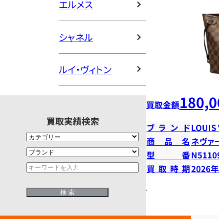
エルメス
シャネル
ルイ・ヴィトン
180,0
買取金額
買取実績検索
ブランド
LOUIS
商品名
ネヴァ
型番
N5110
買取時期
2026