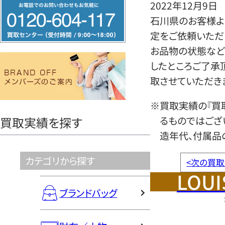
フ
2022年12月9日
リ
石川県のお客様より
ー
定をご依頼いただ
ダ
お品物の状態など
イ
したところご了承
ヤ
取させていただき
ル
※買取実績の『買
0120604117
るものではござ
買取実績を探す
造年代、付属品
カテゴリから探す
<
次の買取
LOUI
ブランドバッグ