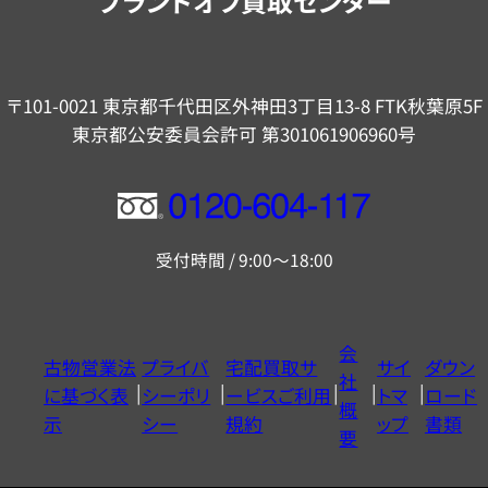
ブランドオフ買取センター
〒101-0021 東京都千代田区外神田3丁目13-8 FTK秋葉原5F
東京都公安委員会許可 第301061906960号
フ
リ
受付時間 / 9:00～18:00
ー
ダ
イ
会
古物営業法
プライバ
宅配買取サ
サイ
ダウン
ヤ
社
に基づく表
シーポリ
ービスご利用
トマ
ロード
ル
概
示
シー
規約
ップ
書類
0120604117
要