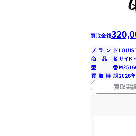
320,0
買取金額
ブランド
LOUIS
商品名
サイド
型番
M2516
買取時期
2026
買取実