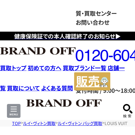
質・買取センター
お問い合わせ
健康保険証での本人確認終了のお知らせ▶
フ
リ
ー
ダ
買取トップ
初めての方へ
買取ブランド一覧
店舗一
イ
販
ヤ
売
覧
買取について
よくある質問
受付時間 / 9:00～18:0
ル
サ
0120604117
イ
ト
TOP
ルイ・ヴィトン買取
ルイ・ヴィトン バッグ買取
LOUIS VUIT