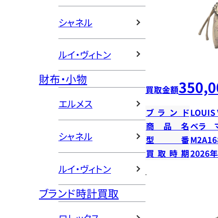
シャネル
ルイ・ヴィトン
財布・小物
350,0
買取金額
エルメス
ブランド
LOUIS
商品名
ベラ 
シャネル
型番
M2A16
買取時期
2026
ルイ・ヴィトン
ブランド時計買取