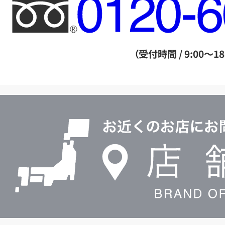
フ
リ
ー
ダ
（受付時間 / 9:00～18
イ
ヤ
ル
店
0120604117
舗
検
索