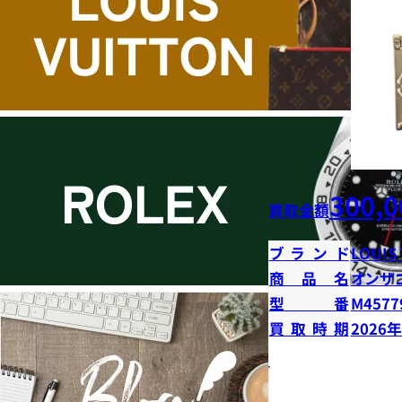
300,0
買取金額
ブランド
LOUIS
商品名
オンザ
型番
M4577
買取時期
2026