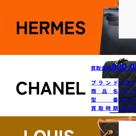
800,0
買取金額
ブランド
LOUIS
商品名
ミニス
型番
M1312
買取時期
2026