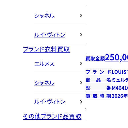
シャネル
ルイ・ヴィトン
ブランド衣料買取
250,0
買取金額
エルメス
ブランド
LOUIS
商品名
ミュル
シャネル
型番
M4641
買取時期
2026
ルイ・ヴィトン
その他ブランド品買取