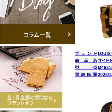
ブランド
LOUIS
商品名
サイド
型番
M4681
買取時期
2026