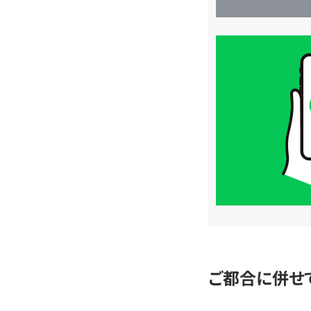
買
取
価
格
は
LINE
簡
単
査
定
ご都合に併せ