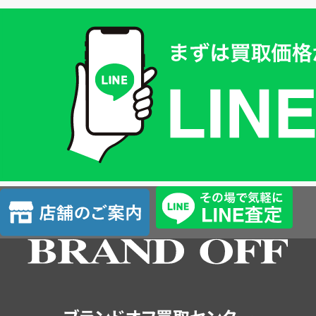
買
取
価
格
は
LINE
簡
単
査
店
定
舗
の
ご
案
内