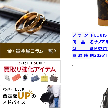
ブランド
LOUIS
商品名
ナノア
型番
M8271
買取時期
2026