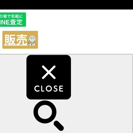
販
売
サ
イ
ト