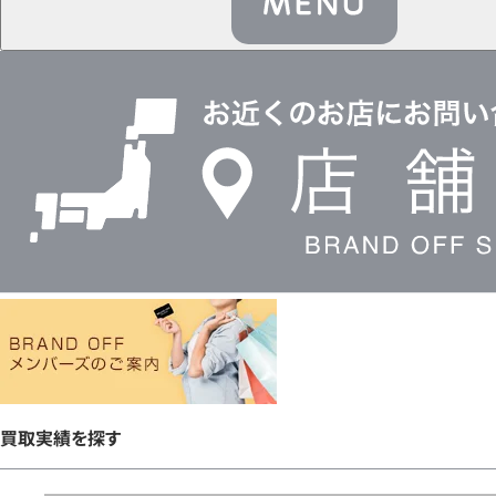
店
舗
検
索
買取実績を探す