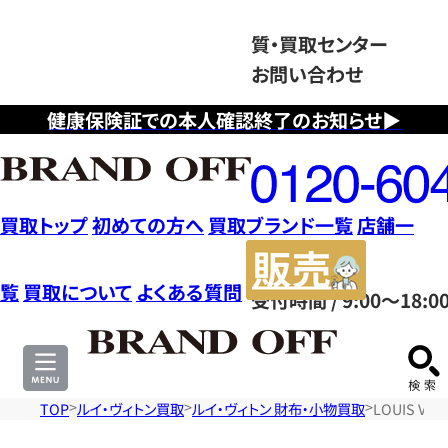
質・買取センター
お問い合わせ
健康保険証での本人確認終了のお知らせ▶
フ
リ
ー
ダ
買取トップ
初めての方へ
買取ブランド一覧
店舗一
イ
販
ヤ
売
覧
買取について
よくある質問
受付時間 / 9:00～18:0
ル
サ
0120604117
イ
ト
TOP
ルイ・ヴィトン買取
ルイ・ヴィトン 財布・小物買取
LOUIS V