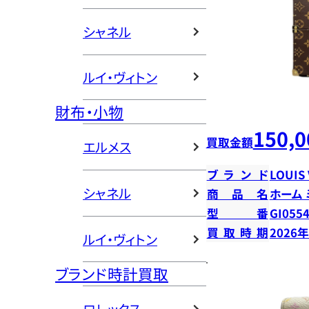
シャネル
ルイ・ヴィトン
財布・小物
150,0
買取金額
エルメス
ブランド
LOUIS
シャネル
商品名
ホーム
型番
GI055
買取時期
2026
ルイ・ヴィトン
ブランド時計買取