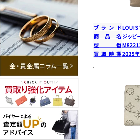
ブランド
LOUIS
商品名
ジッピ
型番
M8221
買取時期
2025