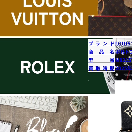
ブランド
LOUIS
商品名
ポルト
型番
M8215
買取時期
2025