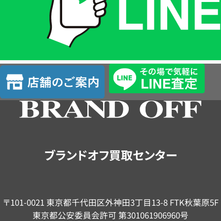
は
LINE
簡
単
査
店
定
舗
の
ご
案
内
ブランドオフ買取センター
〒101-0021 東京都千代田区外神田3丁目13-8 FTK秋葉原5F
東京都公安委員会許可 第301061906960号