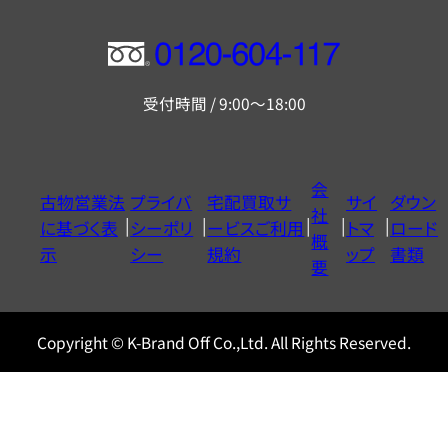
フ
リ
受付時間 / 9:00～18:00
ー
ダ
イ
会
古物営業法
プライバ
宅配買取サ
サイ
ダウン
ヤ
社
に基づく表
シーポリ
ービスご利用
トマ
ロード
ル
概
示
シー
規約
ップ
書類
0120604117
要
Copyright © K-Brand Off Co.,Ltd. All Rights Reserved.