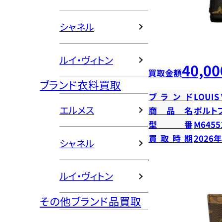
シャネル
ルイ・ヴィトン
40,00
買取金額
ブランド衣料買取
ブランド
LOUIS
エルメス
商品名
ポルト
型番
M6455
買取時期
2026
シャネル
ルイ・ヴィトン
その他ブランド品買取