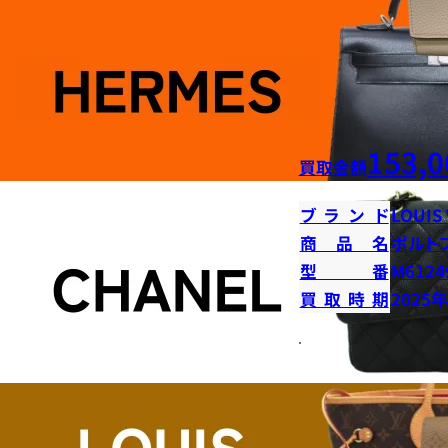
153,0
買取金額
ブランド
LOUIS
商品名
ポルト
型番
M6124
買取時期
2025