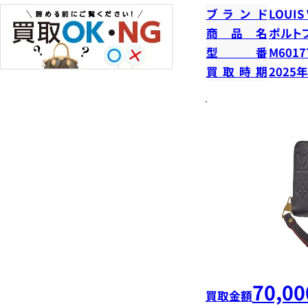
ブランド
LOUIS
商品名
ポルト
型番
M6017
買取時期
2025
70,00
買取金額