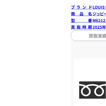
ブランド
LOUIS
商品名
ジッピ
型番
M6212
買取時期
2025
買取実