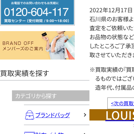
フ
2022年12月17日
リ
石川県のお客様より
ー
査定をご依頼いた
ダ
お品物の状態など
イ
したところご了承
ヤ
取させていただき
ル
0120604117
※買取実績の『買
買取実績を探す
るものではござ
造年代、付属品
カテゴリから探す
<
次の買取
LOUI
ブランドバッグ