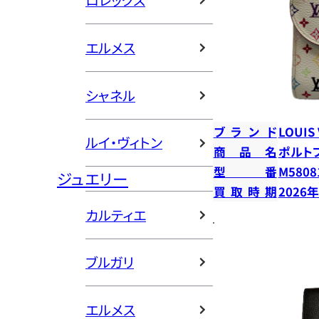
ロレックス
エルメス
シャネル
ブランド
LOUIS
ルイ・ヴィトン
商品名
ポルト
型番
M5808
ジュエリー
買取時期
2026
カルティエ
ブルガリ
エルメス