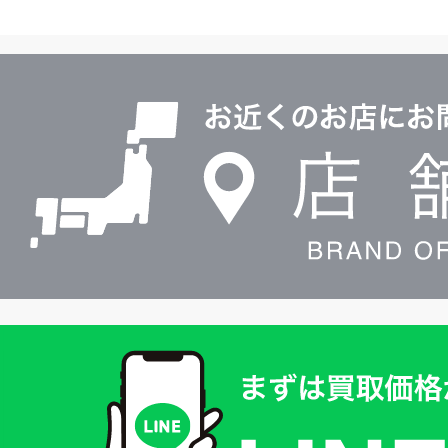
ヤ
ル
店
0120604117
舗
検
索
買
取
価
格