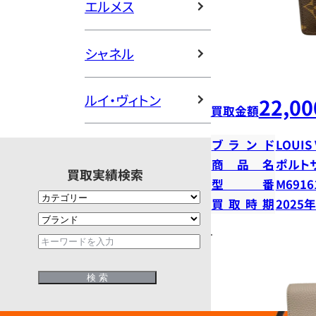
エルメス
シャネル
ルイ・ヴィトン
22,00
買取金額
ブランド
LOUIS
商品名
ポルト
買取実績検索
型番
M6916
買取時期
2025