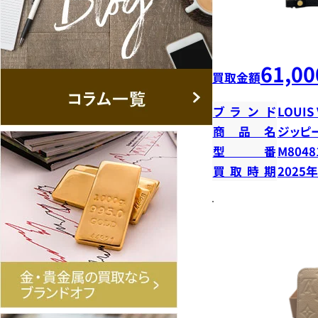
61,00
買取金額
ブランド
LOUIS
商品名
ジッピ
型番
M8048
買取時期
2025