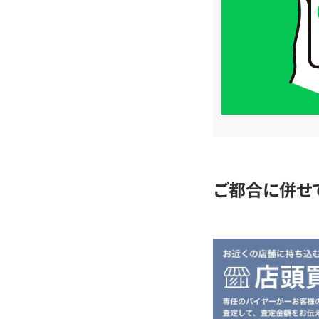
格
は
LINE
簡
単
査
定
ご都合に併せ