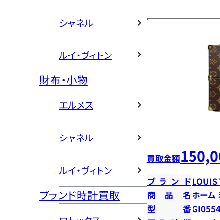
シャネル
ルイ・ヴィトン
財布・小物
エルメス
シャネル
150,0
買取金額
ルイ・ヴィトン
ブランド
LOUIS
ブランド時計買取
商品名
ホーム
型番
GI055