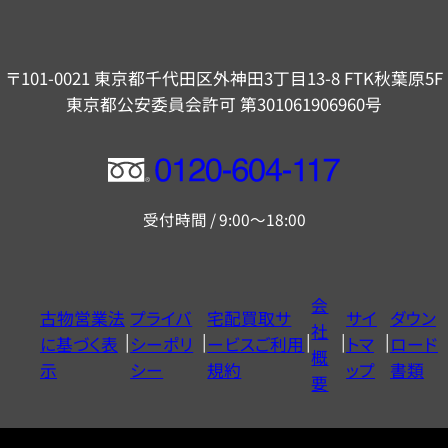
〒101-0021 東京都千代田区外神田3丁目13-8 FTK秋葉原5F
東京都公安委員会許可 第301061906960号
フ
リ
受付時間 / 9:00～18:00
ー
ダ
イ
会
古物営業法
プライバ
宅配買取サ
サイ
ダウン
ヤ
社
に基づく表
シーポリ
ービスご利用
トマ
ロード
ル
概
示
シー
規約
ップ
書類
0120604117
要