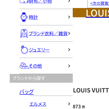
財布／小物
<
次の買取
LOUI
時計
ブランド衣料／雑貨
ジュエリー
その他
ブランドから探す
LOUIS VU
バッグ
エルメス
873
件