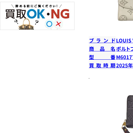
ブランド
LOUIS
商品名
ポルト
型番
M6017
買取時期
2025