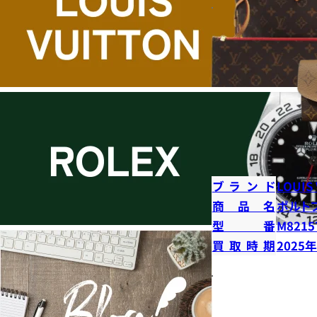
ブランド
LOUIS
商品名
ポルト
型番
M8215
買取時期
2025