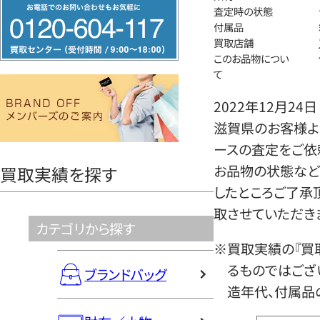
フ
査定時の状態
リ
付属品
買取店舗
ー
このお品物につい
ダ
て
イ
2022年12月24日
ヤ
滋賀県のお客様よ
ル
ースの査定をご依
0120604117
お品物の状態など
買取実績を探す
したところご了承
取させていただき
カテゴリから探す
※買取実績の『買
るものではござ
ブランドバッグ
造年代、付属品