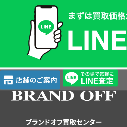
買
取
価
格
は
LINE
簡
単
査
店
定
舗
の
ご
案
内
ブランドオフ買取センター