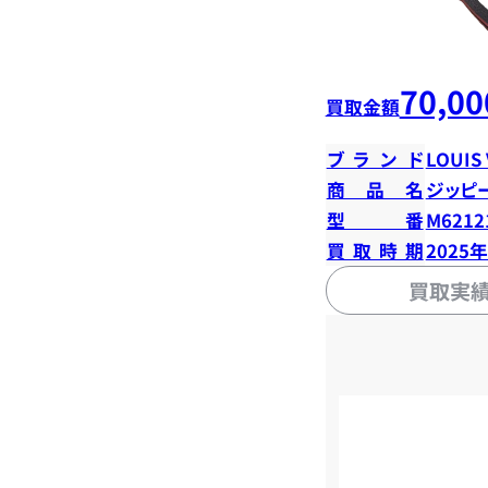
70,00
買取金額
ブランド
LOUIS
商品名
ジッピ
型番
M6212
買取時期
2025
買取実