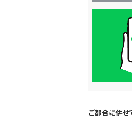
買
取
価
格
は
LINE
簡
単
査
定
ご都合に併せ