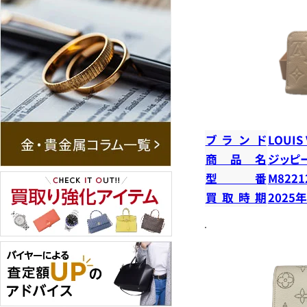
ブランド
LOUIS
商品名
ジッピ
型番
M8221
買取時期
2025