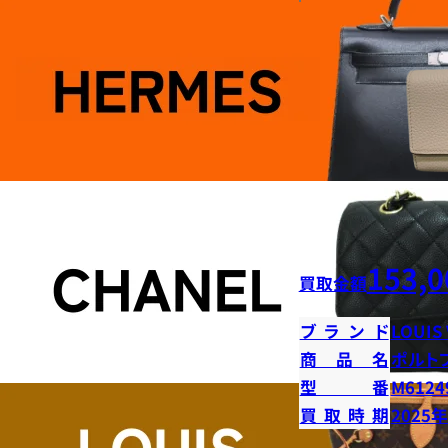
153,0
買取金額
ブランド
LOUIS
商品名
ポルト
型番
M6124
買取時期
2025