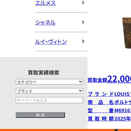
エルメス
シャネル
ルイ・ヴィトン
買取実績検索
22,00
買取金額
ブランド
LOUIS
商品名
ポルト
型番
M6916
買取時期
2025