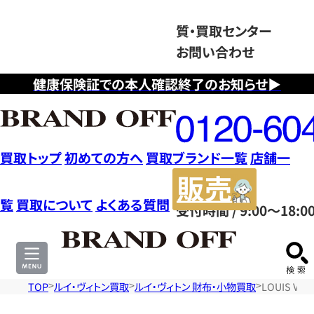
質・買取センター
お問い合わせ
健康保険証での本人確認終了のお知らせ▶
フ
リ
ー
ダ
買取トップ
初めての方へ
買取ブランド一覧
店舗一
イ
販
ヤ
売
覧
買取について
よくある質問
受付時間 / 9:00～18:0
ル
サ
0120604117
イ
ト
TOP
ルイ・ヴィトン買取
ルイ・ヴィトン 財布・小物買取
LOUIS V