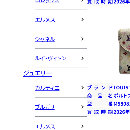
ロレックス
買取時期
2026
エルメス
シャネル
ルイ・ヴィトン
ジュエリー
カルティエ
ブランド
LOUIS
商品名
ポルト
型番
M5808
ブルガリ
買取時期
2026
エルメス