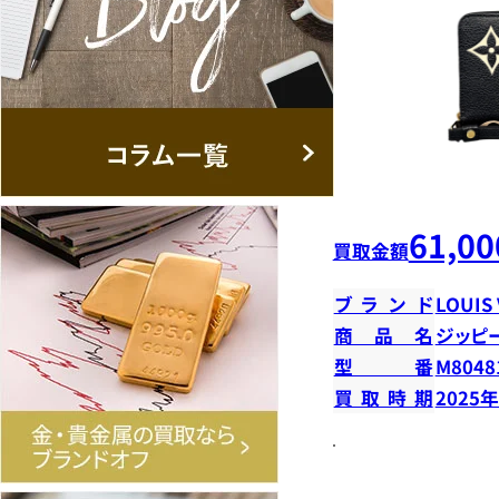
61,00
買取金額
ブランド
LOUIS
商品名
ジッピ
型番
M8048
買取時期
2025