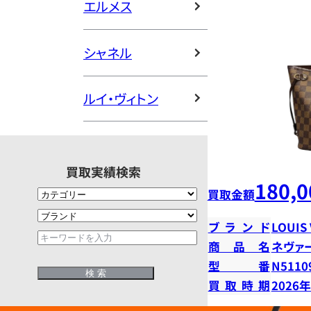
エルメス
シャネル
ルイ・ヴィトン
買取実績検索
180,0
買取金額
ブランド
LOUIS
商品名
ネヴァ
型番
N5110
買取時期
2026