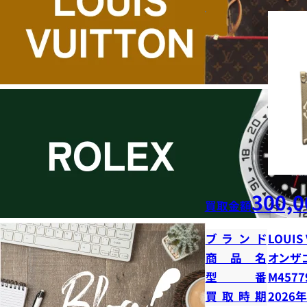
300,0
買取金額
ブランド
LOUIS
商品名
オンザ
型番
M4577
買取時期
2026