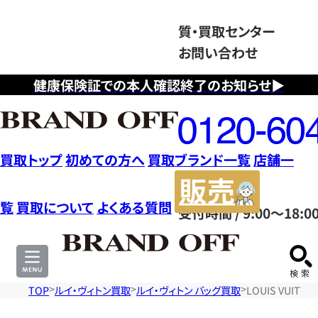
質・買取センター
お問い合わせ
健康保険証での本人確認終了のお知らせ▶
フ
リ
ー
ダ
買取トップ
初めての方へ
買取ブランド一覧
店舗一
イ
販
ヤ
売
覧
買取について
よくある質問
受付時間 / 9:00～18:0
ル
サ
0120604117
イ
ト
TOP
ルイ・ヴィトン買取
ルイ・ヴィトン バッグ買取
LOUIS VUIT