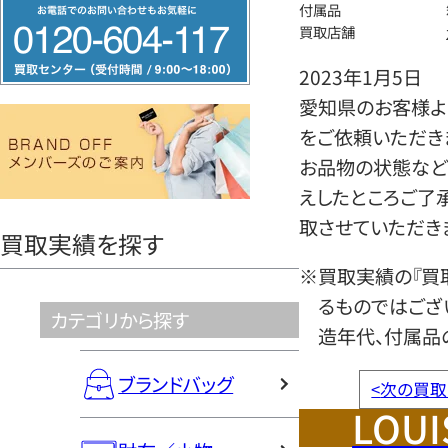
フ
付属品
買取店舗
リ
ー
2023年1月5日
ダ
愛知県のお客様より
イ
をご依頼いただき
ヤ
お品物の状態など
ル
えしたところご了
0120604117
取させていただき
買取実績を探す
※買取実績の『買
るものではござ
カテゴリから探す
造年代、付属品
ブランドバッグ
<
次の買取
LOUI