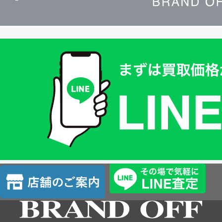
買
取
価
格
は
LINE
簡
単
査
店
定
舗
の
ご