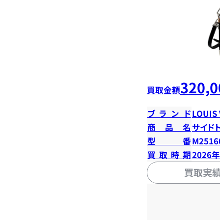
320,0
買取金額
ブランド
LOUIS
商品名
サイド
型番
M2516
買取時期
2026
買取実