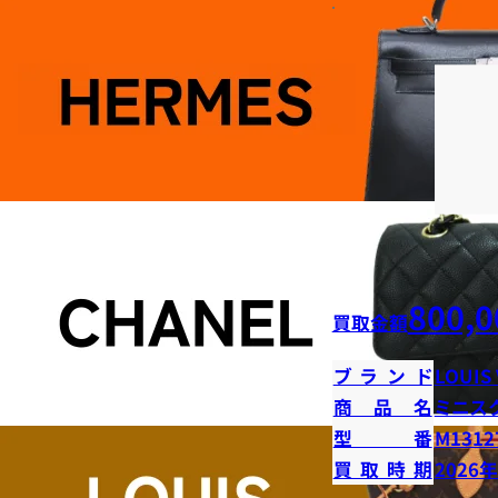
800,0
買取金額
ブランド
LOUIS
商品名
ミニス
型番
M1312
買取時期
2026