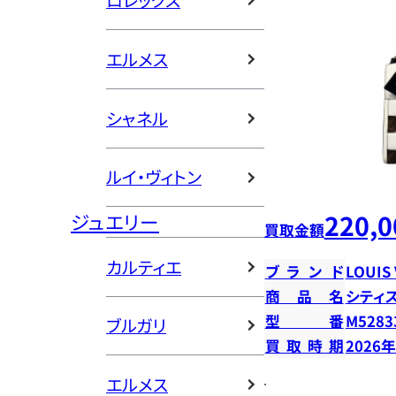
ロレックス
エルメス
シャネル
ルイ・ヴィトン
220,0
ジュエリー
買取金額
カルティエ
ブランド
LOUIS
商品名
シティ
型番
M5283
ブルガリ
買取時期
2026
エルメス