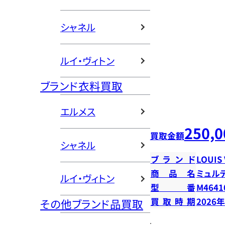
シャネル
ルイ・ヴィトン
ブランド衣料買取
エルメス
250,0
買取金額
シャネル
ブランド
LOUIS
商品名
ミュル
ルイ・ヴィトン
型番
M4641
買取時期
2026
その他ブランド品買取