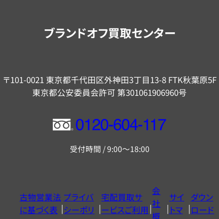
案
内
ブランドオフ買取センター
〒101-0021 東京都千代田区外神田3丁目13-8 FTK秋葉原5F
東京都公安委員会許可 第301061906960号
フ
リ
受付時間 / 9:00～18:00
ー
ダ
イ
会
古物営業法
プライバ
宅配買取サ
サイ
ダウン
ヤ
社
に基づく表
シーポリ
ービスご利用
トマ
ロード
ル
概