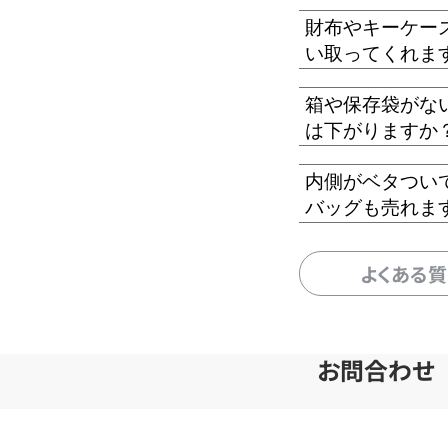
財布やキーケー
い取ってくれま
箱や保存袋がな
は下がりますか
内側がベタつい
バッグも売れま
よくある
お問合わせ