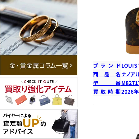
ブランド
LOUIS
商品名
ナノア
型番
M8271
買取時期
2026