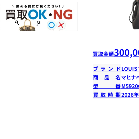
300,0
買取金額
ブランド
LOUIS
商品名
マヒナ
型番
M5920
買取時期
2026