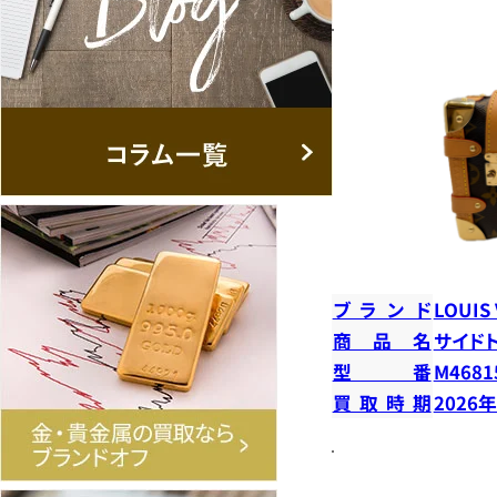
ブランド
LOUIS
商品名
サイド
型番
M4681
買取時期
2026