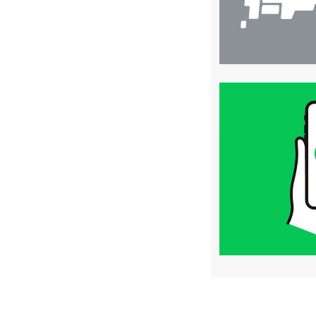
買
取
価
格
は
LINE
簡
単
査
定