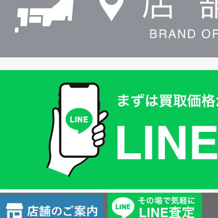
買
取
価
格
は
LINE
簡
単
査
店
定
舗