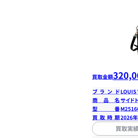
320,0
買取金額
ブランド
LOUIS
商品名
サイド
型番
M2516
買取時期
2026
買取実