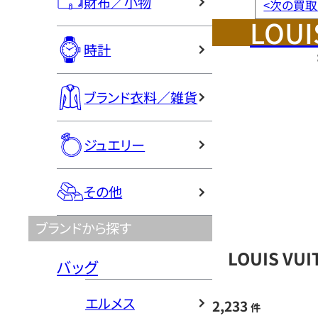
財布／小物
<
次の買取
LOUI
時計
ブランド衣料／雑貨
ジュエリー
その他
ブランドから探す
LOUIS V
バッグ
エルメス
2,233
件