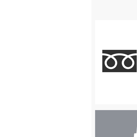
店
舗
検