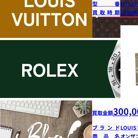
型番
M1312
買取時期
2026
300,0
買取金額
ブランド
LOUIS
商品名
オンザ