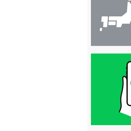
索
買
取
価
格
は
LINE
簡
単
査