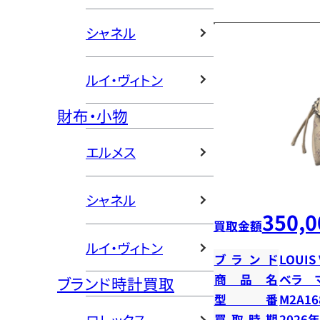
シャネル
ルイ・ヴィトン
財布・小物
エルメス
シャネル
350,0
買取金額
ルイ・ヴィトン
ブランド
LOUIS
商品名
ベラ 
ブランド時計買取
型番
M2A16
買取時期
2026