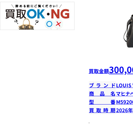
300,0
買取金額
ブランド
LOUIS
商品名
マヒナ
型番
M5920
買取時期
2026