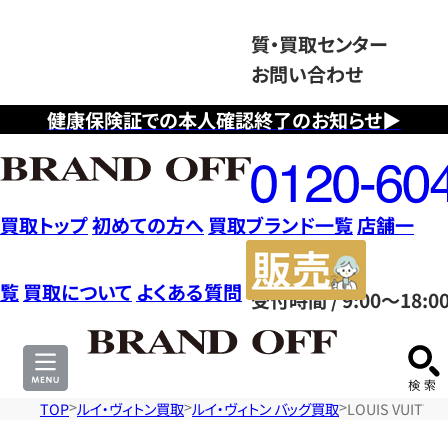
質・買取センター
お問い合わせ
健康保険証での本人確認終了のお知らせ▶
フ
リ
ー
ダ
買取トップ
初めての方へ
買取ブランド一覧
店舗一
イ
販
ヤ
売
覧
買取について
よくある質問
受付時間 / 9:00～18:0
ル
サ
0120604117
イ
ト
TOP
ルイ・ヴィトン買取
ルイ・ヴィトン バッグ買取
LOUIS VUIT