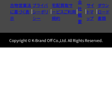
会
古物営業法
プライバ
宅配買取サ
サイ
ダウン
ヤ
社
に基づく表
シーポリ
ービスご利用
トマ
ロード
ル
概
示
シー
規約
ップ
書類
0120604117
要
Copyright © K-Brand Off Co.,Ltd. All Rights Reserved.