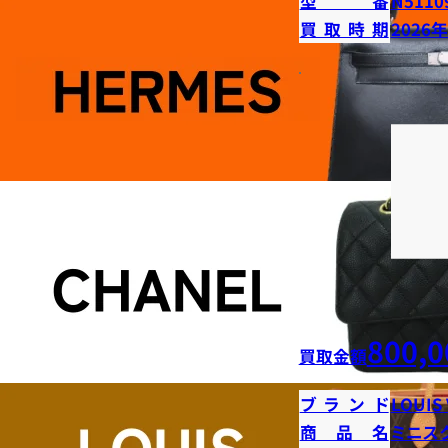
型番
N5110
買取時期
2026
800,0
買取金額
ブランド
LOUIS
商品名
ミニス