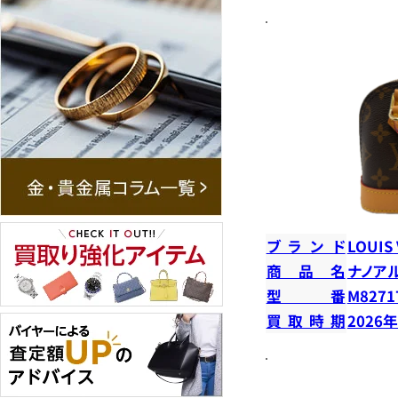
ブランド
LOUIS
商品名
ナノア
型番
M8271
買取時期
2026