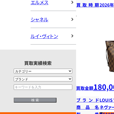
エルメス
買取時期
2026
シャネル
ルイ・ヴィトン
買取実績検索
180,0
買取金額
ブランド
LOUIS
商品名
ネヴァ