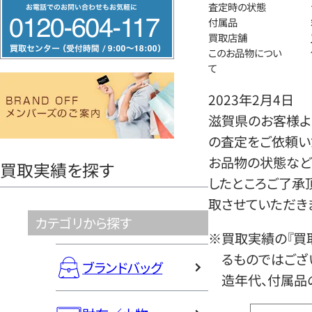
フ
査定時の状態
付属品
リ
買取店舗
ー
このお品物につい
ダ
て
イ
2023年2月4日
ヤ
滋賀県のお客様より
ル
の査定をご依頼い
0120604117
お品物の状態など
買取実績を探す
したところご了承
取させていただき
カテゴリから探す
※買取実績の『買
るものではござ
ブランドバッグ
造年代、付属品