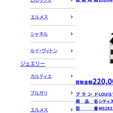
ロレックス
エルメス
シャネル
ルイ・ヴィトン
ジュエリー
カルティエ
220,0
買取金額
ブルガリ
ブランド
LOUIS
商品名
シティ
型番
M5283
エルメス