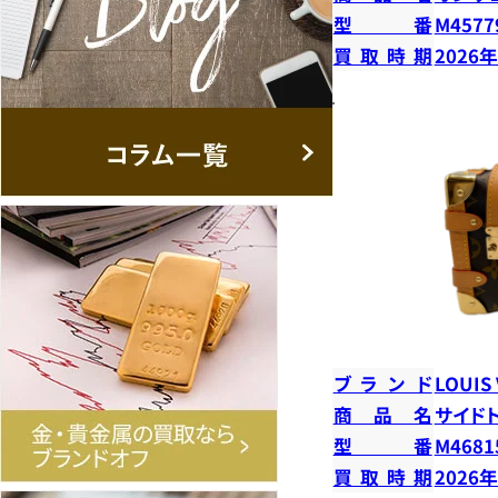
型番
M4577
買取時期
2026
ブランド
LOUIS
商品名
サイド
型番
M4681
買取時期
2026