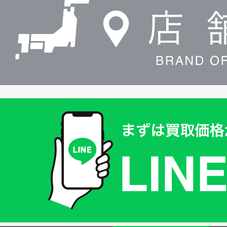
索
買
取
価
格
は
LINE
簡
単