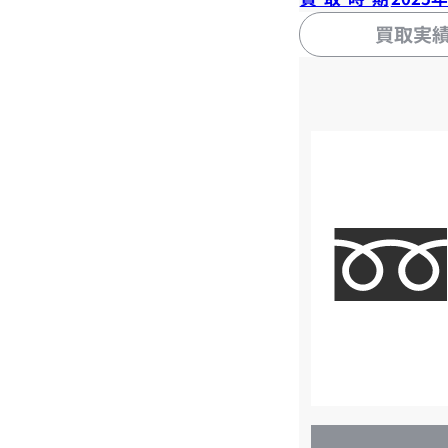
買取実
店