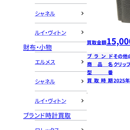
シャネル
ルイ・ヴィトン
15,00
買取金額
財布・小物
ブランド
その他
エルメス
商品名
クリッ
型番
買取時期
2025
シャネル
ルイ・ヴィトン
ブランド時計買取