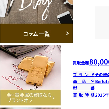
80,00
買取金額
ブランド
その他
商品名
Berl
型番
買取時期
2025