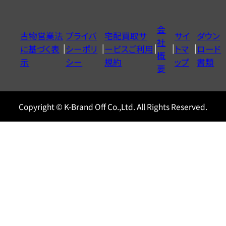
ダ
イ
会
古物営業法
プライバ
宅配買取サ
サイ
ダウン
ヤ
社
に基づく表
シーポリ
ービスご利用
トマ
ロード
ル
概
示
シー
規約
ップ
書類
0120604117
要
Copyright © K-Brand Off Co.,Ltd. All Rights Reserved.