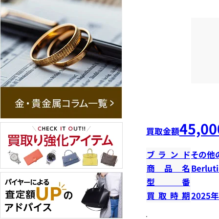
45,00
買取金額
ブランド
その他
商品名
Berlu
型番
買取時期
2025