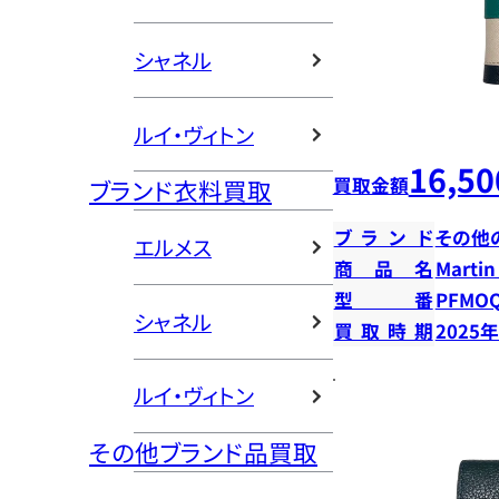
シャネル
ルイ・ヴィトン
16,50
買取金額
ブランド衣料買取
ブランド
その他
エルメス
商品名
Marti
型番
PFMOQ
シャネル
買取時期
2025
ルイ・ヴィトン
その他ブランド品買取