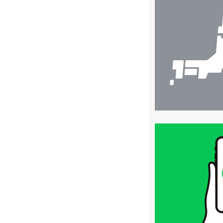
舗
検
索
買
取
価
格
は
LINE
簡