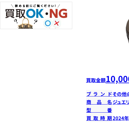
10,00
買取金額
ブランド
その他
商品名
ジュエ
型番
買取時期
2024