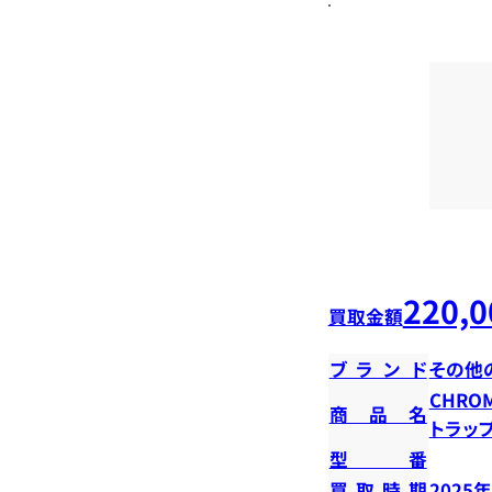
220,0
買取金額
ブランド
その他
CHROM
商品名
トラッ
型番
買取時期
2025