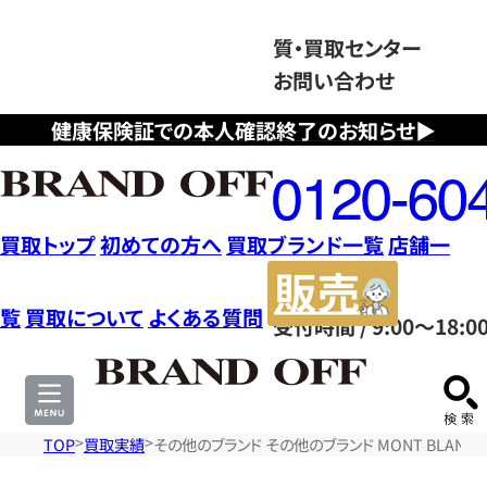
質・買取センター
お問い合わせ
健康保険証での本人確認終了のお知らせ▶
フ
リ
ー
ダ
買取トップ
初めての方へ
買取ブランド一覧
店舗一
イ
販
ヤ
売
覧
買取について
よくある質問
受付時間 / 9:00～18:0
ル
サ
0120604117
イ
ト
TOP
買取実績
その他のブランド その他のブランド MONT BLAN