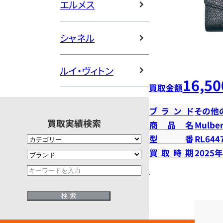
エルメス
シャネル
ルイ・ヴィトン
16,50
買取金額
ブランド
その他
買取実績検索
商品名
Mulberr
型番
RL644
買取時期
2025