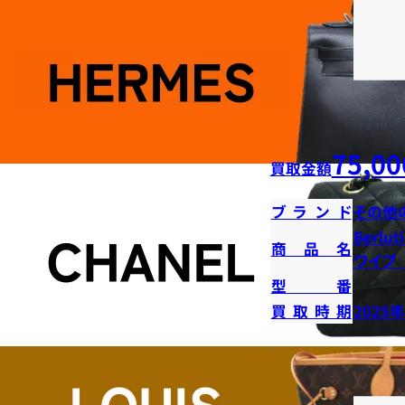
75,00
買取金額
ブランド
その他
Berl
商品名
ワイプ
型番
買取時期
2025