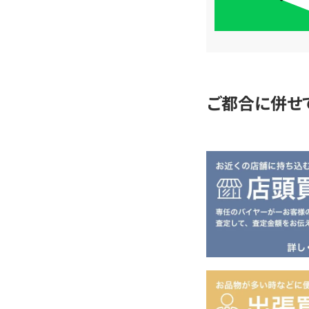
単
査
定
ご都合に併せ