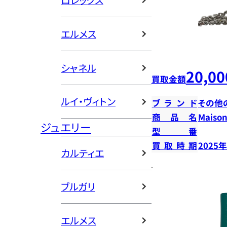
ロレックス
エルメス
シャネル
20,00
買取金額
ルイ・ヴィトン
ブランド
その他
商品名
Mais
ジュエリー
型番
買取時期
2025
カルティエ
ブルガリ
エルメス