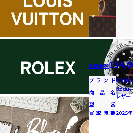
134,0
買取金額
ブランド
その他
Berl
商品名
レザー
型番
買取時期
2025