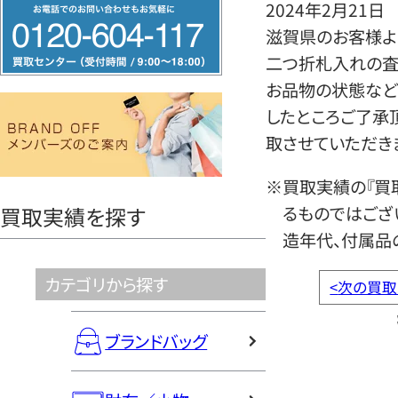
フ
2024年2月21日
リ
滋賀県のお客様より
ー
二つ折札入れの査
ダ
お品物の状態など
イ
したところご了承
ヤ
取させていただき
ル
※買取実績の『買
0120604117
るものではござ
買取実績を探す
造年代、付属品
カテゴリから探す
<
次の買取
ブランドバッグ