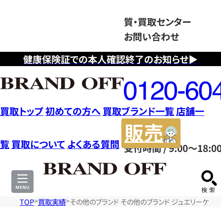
質・買取センター
お問い合わせ
健康保険証での本人確認終了のお知らせ▶
フ
リ
ー
ダ
買取トップ
初めての方へ
買取ブランド一覧
店舗一
イ
販
ヤ
売
覧
買取について
よくある質問
受付時間 / 9:00～18:0
ル
サ
0120604117
イ
ト
TOP
買取実績
その他のブランド その他のブランド ジュエリーケース