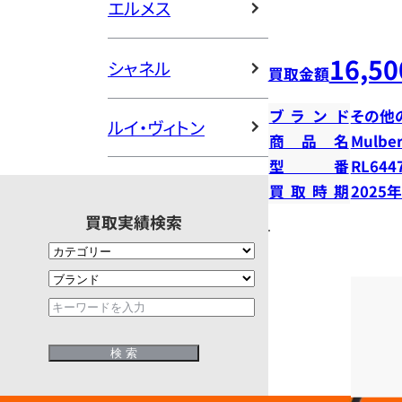
エルメス
16,50
シャネル
買取金額
ブランド
その他
ルイ・ヴィトン
商品名
Mulberr
型番
RL644
買取時期
2025
買取実績検索