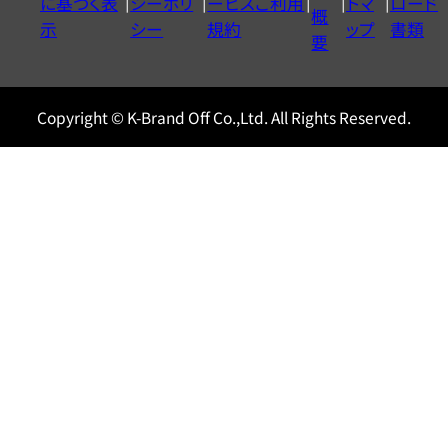
に基づく表
シーポリ
ービスご利用
トマ
ロード
ル
概
示
シー
規約
ップ
書類
0120604117
要
Copyright © K-Brand Off Co.,Ltd. All Rights Reserved.