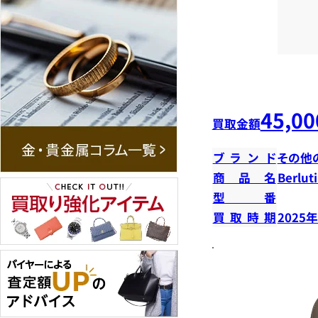
45,00
買取金額
ブランド
その他
商品名
Berlu
型番
買取時期
2025