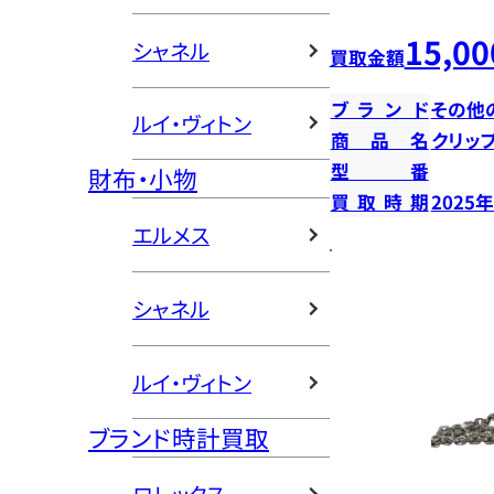
15,00
シャネル
買取金額
ブランド
その他
ルイ・ヴィトン
商品名
クリッ
型番
財布・小物
買取時期
2025
エルメス
シャネル
ルイ・ヴィトン
ブランド時計買取