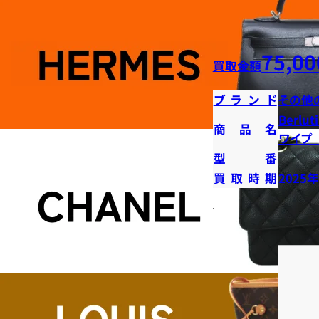
75,00
買取金額
ブランド
その他
Berl
商品名
ワイプ
型番
買取時期
2025