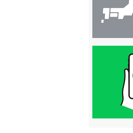
買
取
価
格
は
LINE
簡
単
査
定