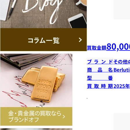
80,00
買取金額
ブランド
その他
商品名
Berl
型番
買取時期
2025