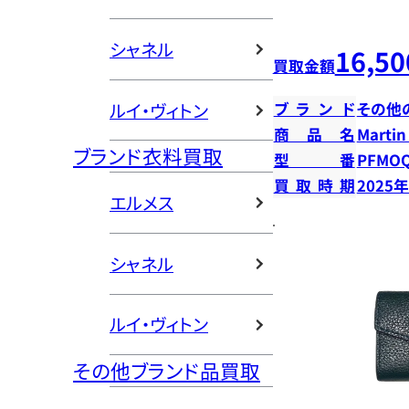
シャネル
16,50
買取金額
ルイ・ヴィトン
ブランド
その他
商品名
Marti
ブランド衣料買取
型番
PFMOQ
買取時期
2025
エルメス
シャネル
ルイ・ヴィトン
その他ブランド品買取