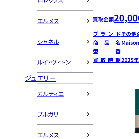
ロレックス
20,00
買取金額
エルメス
ブランド
その他
シャネル
商品名
Mais
型番
買取時期
2025
ルイ・ヴィトン
ジュエリー
カルティエ
ブルガリ
エルメス