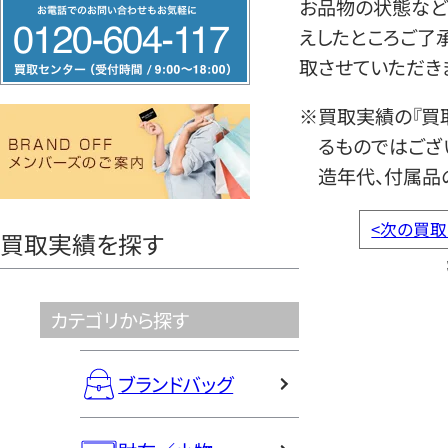
フ
お品物の状態など
リ
えしたところご了
ー
取させていただき
ダ
※買取実績の『買
イ
るものではござ
ヤ
造年代、付属品
ル
0120604117
<
次の買取
買取実績を探す
カテゴリから探す
ブランドバッグ