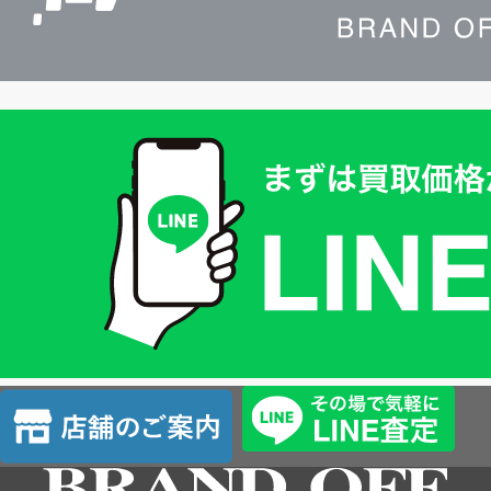
買
取
価
格
は
LINE
簡
単
査
店
定
舗
の