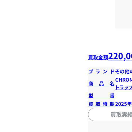
220,0
買取金額
ブランド
その他
CHROM
商品名
トラッ
型番
買取時期
2025
買取実