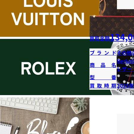
134,0
買取金額
ブランド
その他
Berl
商品名
レザー
型番
買取時期
2025