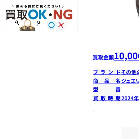
10,00
買取金額
ブランド
その他
商品名
ジュエ
型番
買取時期
2024