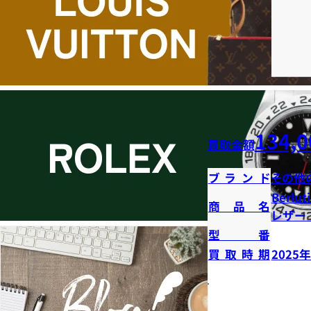
134,0
買取金額
ブランド
その他
Berl
商品名
レザー
型番
買取時期
2025