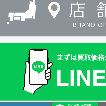
索
買
取
価
格
は
LINE
簡
単
査
店