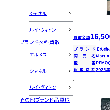
シャネル
ルイ・ヴィトン
16,50
買取金額
ブランド衣料買取
ブランド
その他
エルメス
商品名
Marti
型番
PFMOQ
買取時期
2025
シャネル
ルイ・ヴィトン
その他ブランド品買取