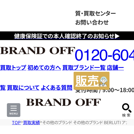
質・買取センター
お問い合わせ
健康保険証での本人確認終了のお知らせ▶
フ
リ
ー
ダ
買取トップ
初めての方へ
買取ブランド一覧
店舗一
イ
販
ヤ
売
覧
買取について
よくある質問
受付時間 / 9:00～18:0
ル
サ
0120604117
イ
ト
TOP
買取実績
その他のブランド その他のブランド BERLUTI アカ