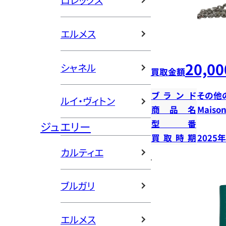
ロレックス
エルメス
20,00
シャネル
買取金額
ブランド
その他
ルイ・ヴィトン
商品名
Mais
型番
ジュエリー
買取時期
2025
カルティエ
ブルガリ
エルメス