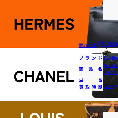
75,00
買取金額
ブランド
その他
Berl
商品名
ワイプ
型番
買取時期
2025