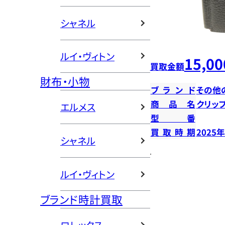
シャネル
ルイ・ヴィトン
15,00
買取金額
財布・小物
ブランド
その他
商品名
クリッ
エルメス
型番
買取時期
2025
シャネル
ルイ・ヴィトン
ブランド時計買取