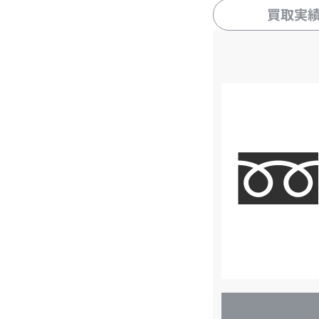
買取実
店