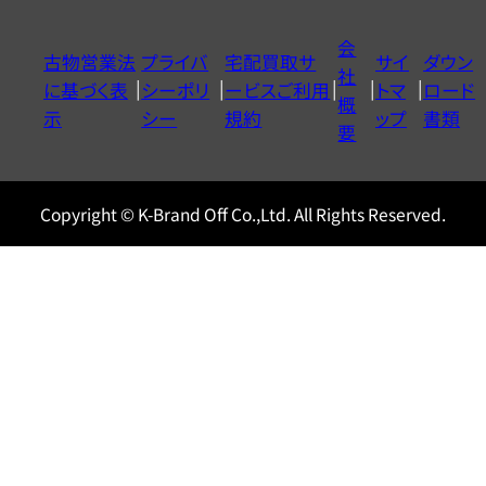
ダ
イ
会
古物営業法
プライバ
宅配買取サ
サイ
ダウン
ヤ
社
に基づく表
シーポリ
ービスご利用
トマ
ロード
ル
概
示
シー
規約
ップ
書類
0120604117
要
Copyright © K-Brand Off Co.,Ltd. All Rights Reserved.