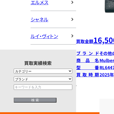
エルメス
シャネル
ルイ・ヴィトン
16,50
買取金額
ブランド
その他
商品名
Mulberr
買取実績検索
型番
RL644
買取時期
2025