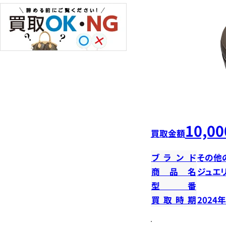
10,00
買取金額
ブランド
その他
商品名
ジュエ
型番
買取時期
2024