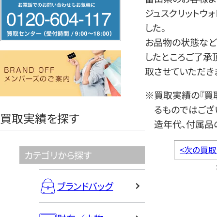
フ
ジュスクリットウ
リ
した。
ー
お品物の状態など
ダ
したところご了承
イ
取させていただき
ヤ
ル
※買取実績の『買
0120604117
るものではござ
買取実績を探す
造年代、付属品
<
次の買取
カテゴリから探す
ブランドバッグ