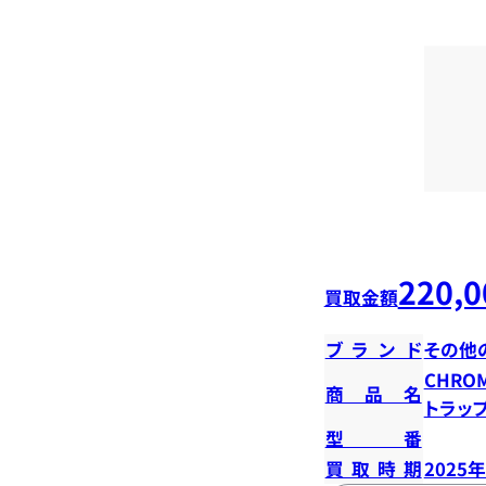
220,0
買取金額
ブランド
その他
CHROM
商品名
トラッ
型番
買取時期
2025