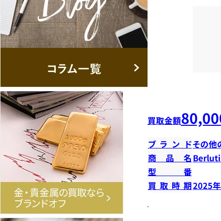
80,00
買取金額
ブランド
その他
商品名
Berl
型番
買取時期
2025