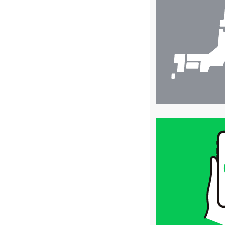
舗
検
索
買
取
価
格
は
LINE
簡