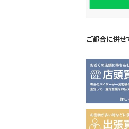
単
査
定
ご都合に併せ