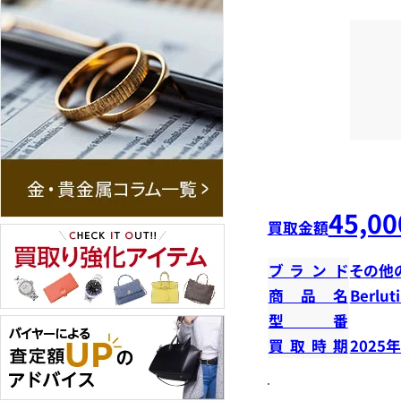
45,00
買取金額
ブランド
その他
商品名
Berlu
型番
買取時期
2025