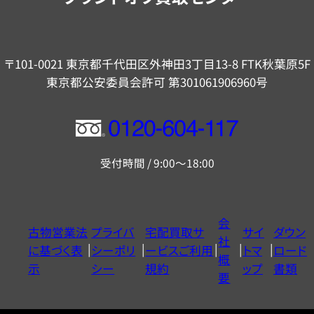
〒101-0021 東京都千代田区外神田3丁目13-8 FTK秋葉原5F
東京都公安委員会許可 第301061906960号
フ
リ
受付時間 / 9:00～18:00
ー
ダ
イ
会
古物営業法
プライバ
宅配買取サ
サイ
ダウン
ヤ
社
に基づく表
シーポリ
ービスご利用
トマ
ロード
ル
概
示
シー
規約
ップ
書類
0120604117
要