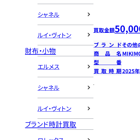
シャネル
50,00
買取金額
ルイ・ヴィトン
ブランド
その他
財布・小物
商品名
MIKIMO
型番
エルメス
買取時期
2025
シャネル
ルイ・ヴィトン
ブランド時計買取