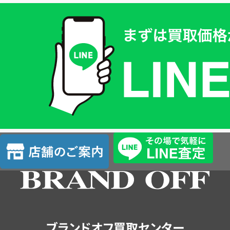
買
取
価
格
は
LINE
簡
単
査
店
定
舗
の
ご
案
内
ブランドオフ買取センター