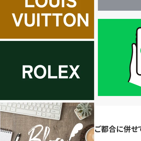
買
取
価
格
は
LINE
簡
単
査
定
ご都合に併せ