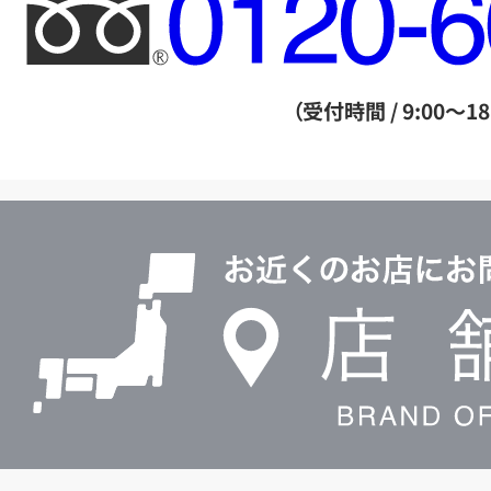
フ
リ
ー
ダ
（受付時間 / 9:00～18
イ
ヤ
ル
店
0120604117
舗
検
索