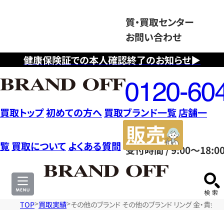
質・買取センター
お問い合わせ
健康保険証での本人確認終了のお知らせ▶
フ
リ
ー
ダ
買取トップ
初めての方へ
買取ブランド一覧
店舗一
イ
販
ヤ
売
覧
買取について
よくある質問
受付時間 / 9:00～18:0
ル
サ
0120604117
イ
ト
TOP
買取実績
その他のブランド その他のブランド リング 金・貴金属 