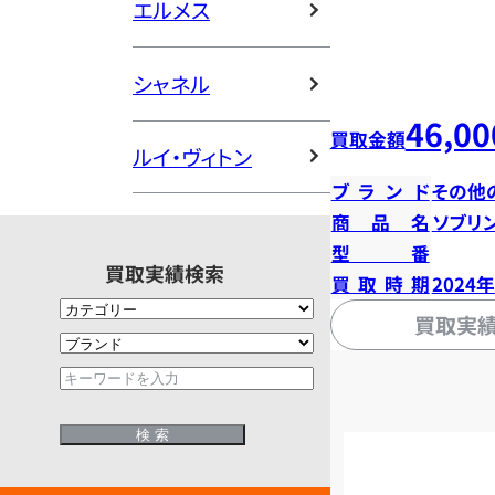
エルメス
シャネル
46,00
買取金額
ルイ・ヴィトン
ブランド
その他
商品名
ソブリ
型番
買取実績検索
買取時期
2024
買取実