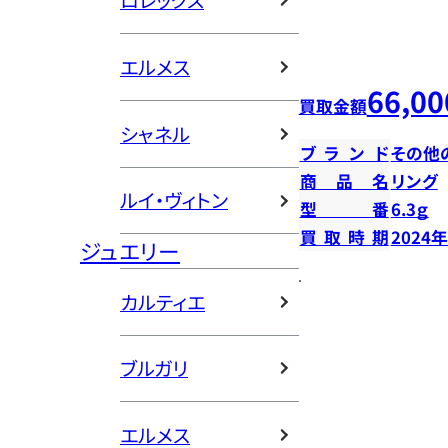
ロレックス
エルメス
66,00
買取金額
シャネル
ブランド
その他
商品名
リング
ルイ・ヴィトン
型番
6.3ｇ
買取時期
2024
ジュエリー
カルティエ
ブルガリ
エルメス