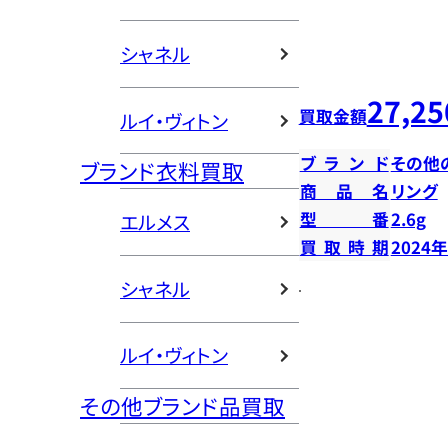
シャネル
27,25
買取金額
ルイ・ヴィトン
ブランド
その他
ブランド衣料買取
商品名
リング
型番
2.6g
エルメス
買取時期
2024
シャネル
ルイ・ヴィトン
その他ブランド品買取