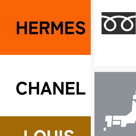
店
舗
検
索