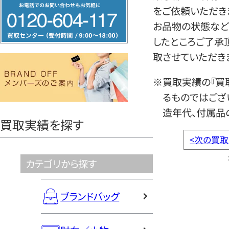
フ
をご依頼いただき
リ
お品物の状態など
ー
したところご了承
ダ
取させていただき
イ
ヤ
※買取実績の『買
ル
るものではござ
0120604117
造年代、付属品
買取実績を探す
<
次の買取
カテゴリから探す
ブランドバッグ