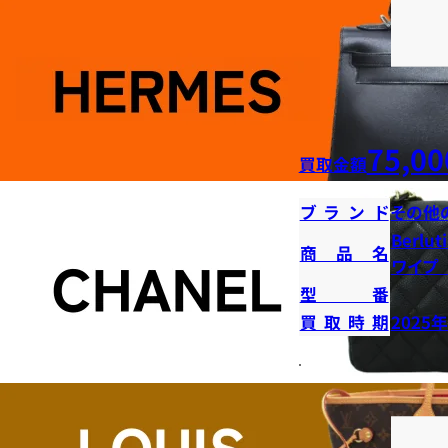
75,00
買取金額
ブランド
その他
Berl
商品名
ワイプ
型番
買取時期
2025