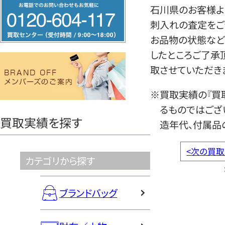
フ
石川県のお客様よ
リ
刺入れの査定をご
ー
お品物の状態など
ダ
したところご了承
イ
取させていただき
ヤ
ル
※買取実績の『買
0120604117
るものではござ
買取実績を探す
造年代、付属品
<
次の買取
カテゴリから探す
ブランドバッグ