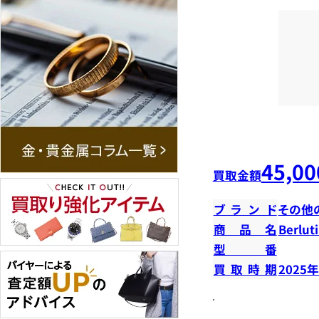
45,00
買取金額
ブランド
その他
商品名
Berlu
型番
買取時期
2025