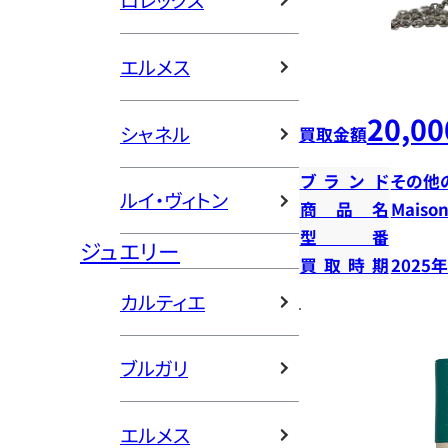
ロレックス
エルメス
20,00
シャネル
買取金額
ブランド
その他
ルイ・ヴィトン
商品名
Mais
型番
ジュエリー
買取時期
2025
カルティエ
ブルガリ
エルメス