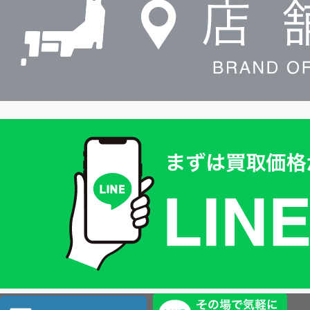
索
買
取
価
格
は
LINE
簡
単
査
店