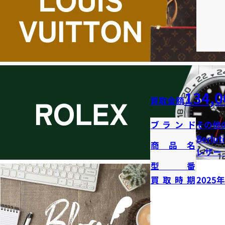
134,0
買取金額
ブランド
その他
Berl
商品名
レザー
型番
買取時期
2025