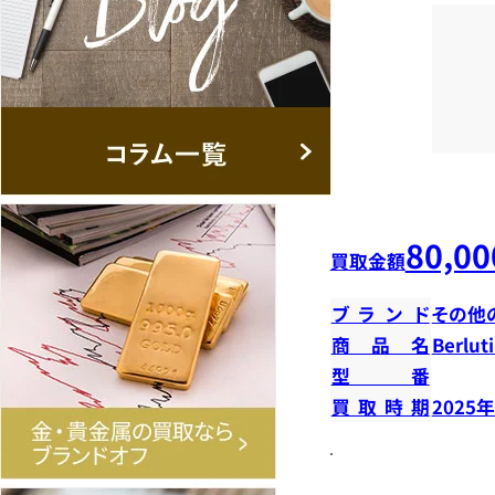
80,00
買取金額
ブランド
その他
商品名
Berl
型番
買取時期
2025