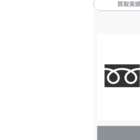
買取実
店