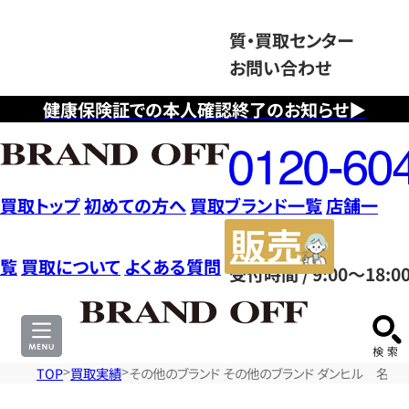
質・買取センター
お問い合わせ
健康保険証での本人確認終了のお知らせ▶
フ
リ
ー
ダ
買取トップ
初めての方へ
買取ブランド一覧
店舗一
イ
販
ヤ
売
覧
買取について
よくある質問
受付時間 / 9:00～18:0
ル
サ
0120604117
イ
ト
TOP
買取実績
その他のブランド その他のブランド ダンヒル 名刺