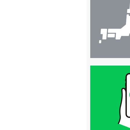
舗
検
索
買
取
価
格
は
LINE
簡