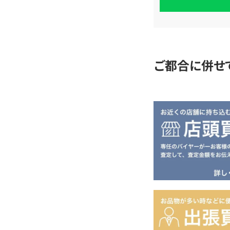
単
査
定
ご都合に併せ