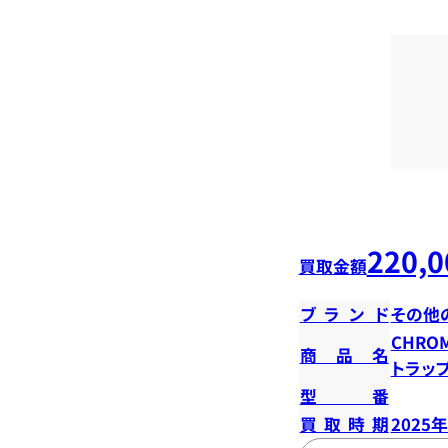
220,0
買取金額
ブランド
その他
CHROM
商品名
トラッ
型番
買取時期
2025