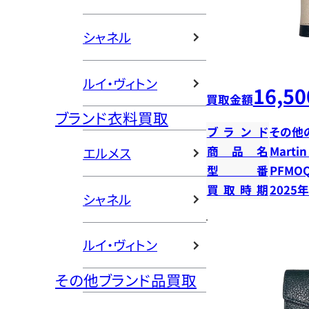
シャネル
ルイ・ヴィトン
16,50
買取金額
ブランド衣料買取
ブランド
その他
商品名
Marti
エルメス
型番
PFMOQ
買取時期
2025
シャネル
ルイ・ヴィトン
その他ブランド品買取