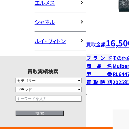
エルメス
シャネル
16,50
ルイ・ヴィトン
買取金額
ブランド
その他
商品名
Mulberr
買取実績検索
型番
RL644
買取時期
2025