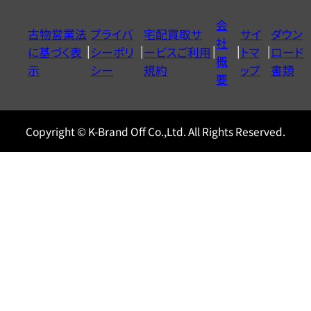
イ
会
古物営業法
プライバ
宅配買取サ
サイ
ダウン
ヤ
社
に基づく表
シーポリ
ービスご利用
トマ
ロード
ル
概
示
シー
規約
ップ
書類
0120604117
要
Copyright © K-Brand Off Co.,Ltd. All Rights Reserved.