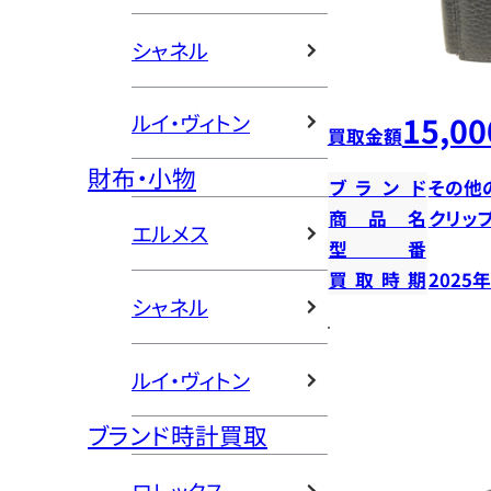
シャネル
15,00
ルイ・ヴィトン
買取金額
財布・小物
ブランド
その他
商品名
クリッ
エルメス
型番
買取時期
2025
シャネル
ルイ・ヴィトン
ブランド時計買取