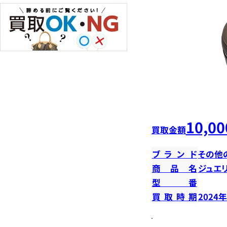
10,00
買取金額
ブランド
その他
商品名
ジュエ
型番
買取時期
2024