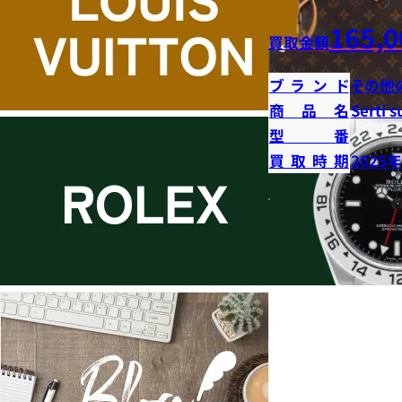
165,0
買取金額
ブランド
その他
商品名
Serti s
型番
買取時期
2025