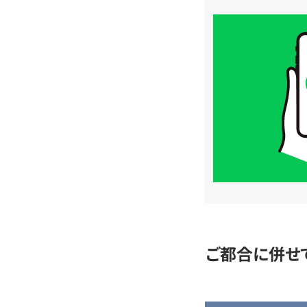
買
取
価
格
は
LINE
簡
単
査
定
ご都合に併せ