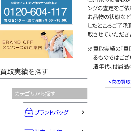
フ
ングの査定をご依
リ
お品物の状態など
ー
したところご了承
ダ
取させていただき
イ
ヤ
※買取実績の『買
ル
るものではござ
0120604117
造年代、付属品
買取実績を探す
<
次の買取
カテゴリから探す
ブランドバッグ