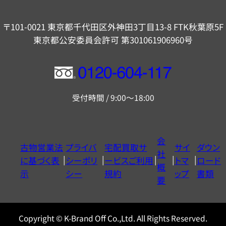
〒101-0021 東京都千代田区外神田3丁目13-8 FTK秋葉原5F
東京都公安委員会許可 第301061906960号
フ
リ
受付時間 / 9:00～18:00
ー
ダ
イ
会
古物営業法
プライバ
宅配買取サ
サイ
ダウン
ヤ
社
に基づく表
シーポリ
ービスご利用
トマ
ロード
ル
概
示
シー
規約
ップ
書類
0120604117
要
Copyright © K-Brand Off Co.,Ltd. All Rights Reserved.