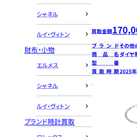
シャネル
170,0
買取金額
ルイ・ヴィトン
ブランド
その他
財布・小物
商品名
ダイヤ
型番
エルメス
買取時期
2025
シャネル
ルイ・ヴィトン
ブランド時計買取