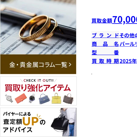
70,00
買取金額
ブランド
その他
商品名
パール
型番
買取時期
2025