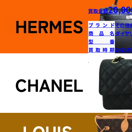
20,00
買取金額
ブランド
その他
商品名
ダイヤ
型番
買取時期
2025