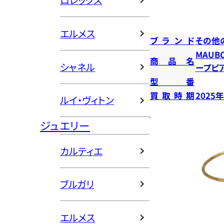
ロレックス
エルメス
ブランド
その他
MAUB
商品名
シャネル
ープピ
型番
買取時期
2025
ルイ・ヴィトン
ジュエリー
カルティエ
ブルガリ
エルメス