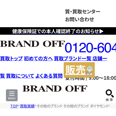
質・買取センター
お問い合わせ
健康保険証での本人確認終了のお知らせ▶
フ
リ
ー
ダ
買取トップ
初めての方へ
買取ブランド一覧
店舗一
イ
販
ヤ
売
覧
買取について
よくある質問
受付時間 / 9:00～18:0
ル
サ
0120604117
イ
ト
TOP
買取実績
その他のブランド その他のブランド ダイヤモンドリング