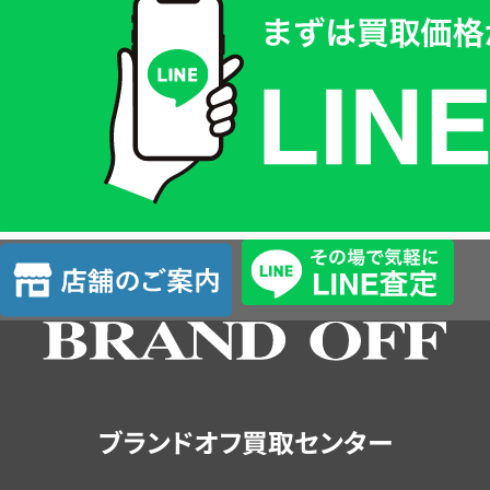
取
価
格
は
LINE
簡
単
査
店
定
舗
の
ご
案
内
ブランドオフ買取センター