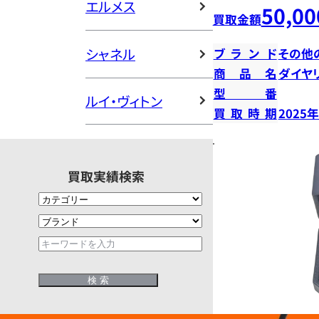
エルメス
50,00
買取金額
シャネル
ブランド
その他
商品名
ダイヤ
型番
ルイ・ヴィトン
買取時期
2025
買取実績検索