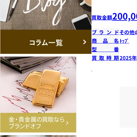
200,0
買取金額
ブランド
その他
商品名
ﾄｯﾌﾟ
型番
買取時期
2025