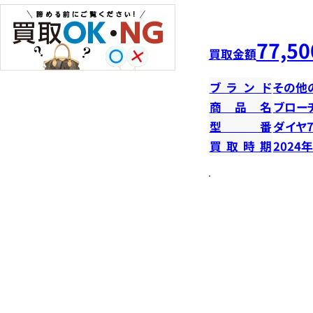
77,50
買取金額
ブランド
その他
商品名
ブロー
型番
ダイヤ7
買取時期
2024