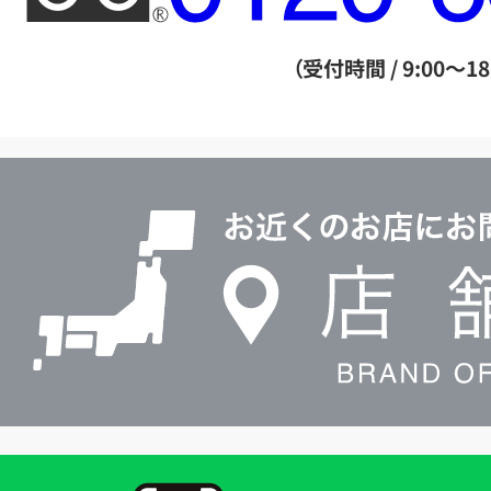
ー
ダ
（受付時間 / 9:00～18
イ
ヤ
ル
店
0120604117
舗
検
索
買