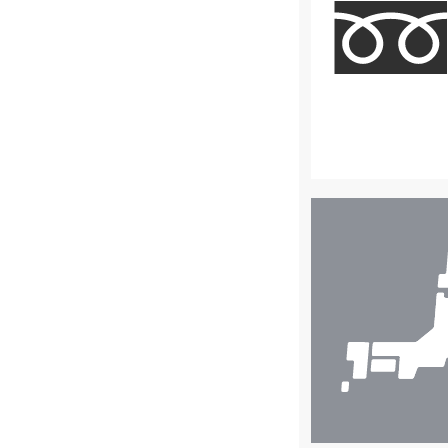
店
舗
検
索