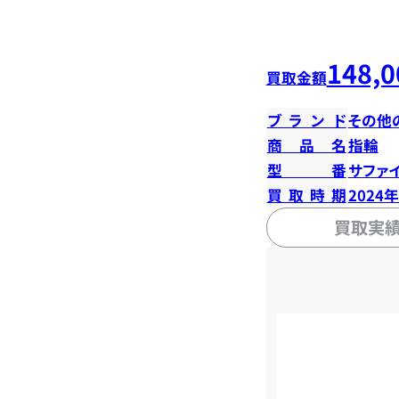
148,0
買取金額
ブランド
その他
商品名
指輪
型番
サファイ
買取時期
2024
買取実