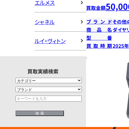
エルメス
50,00
買取金額
シャネル
ブランド
その他
商品名
ダイヤ
型番
ルイ・ヴィトン
買取時期
2025
買取実績検索