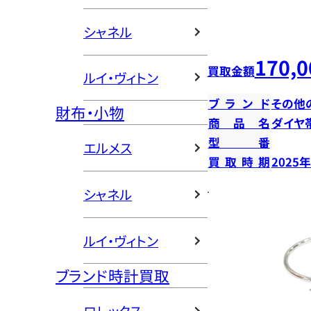
シャネル
170,0
買取金額
ルイ・ヴィトン
ブランド
その他
財布・小物
商品名
ダイヤ
型番
エルメス
買取時期
2025
シャネル
ルイ・ヴィトン
ブランド時計買取