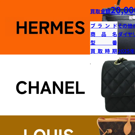
20,00
買取金額
ブランド
その他
商品名
ダイヤ
型番
買取時期
2025