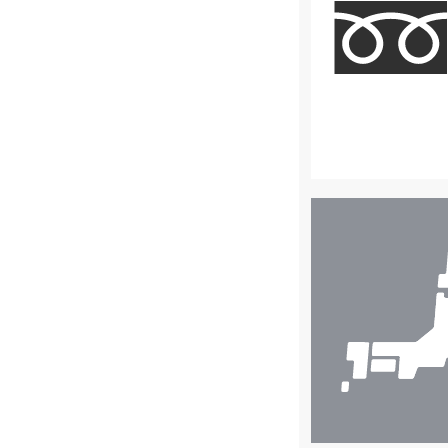
店
舗
検
索