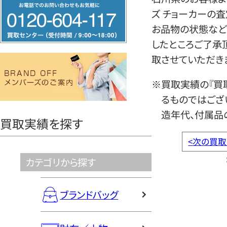
フ
ズ チョーカーの
リ
お品物の状態など
ー
したところご了承
ダ
取させていただき
イ
ヤ
※買取実績の『買
ル
るものではござ
0120604117
造年代、付属品
買取実績を探す
<
次の買取
カテゴリから探す
ブランドバッグ