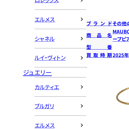
ロレックス
エルメス
ブランド
その他
MAUB
商品名
シャネル
ープピ
型番
買取時期
2025
ルイ・ヴィトン
ジュエリー
カルティエ
ブルガリ
エルメス