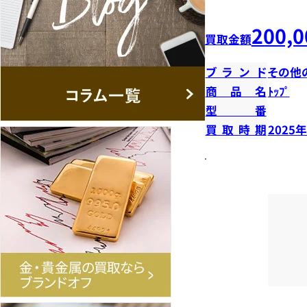
200,0
買取金額
ブランド
その他
商品名
ﾄｯﾌﾟ
型番
買取時期
2025