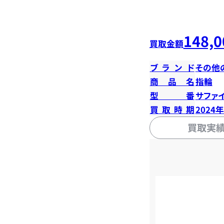
148,0
買取金額
ブランド
その他
商品名
指輪
型番
サファイ
買取時期
2024
買取実