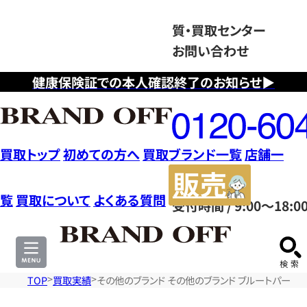
質・買取センター
お問い合わせ
健康保険証での本人確認終了のお知らせ▶
フ
リ
ー
ダ
買取トップ
初めての方へ
買取ブランド一覧
店舗一
イ
販
ヤ
売
覧
買取について
よくある質問
受付時間 / 9:00～18:0
ル
サ
0120604117
イ
ト
TOP
買取実績
その他のブランド その他のブランド ブルートパーズ チ