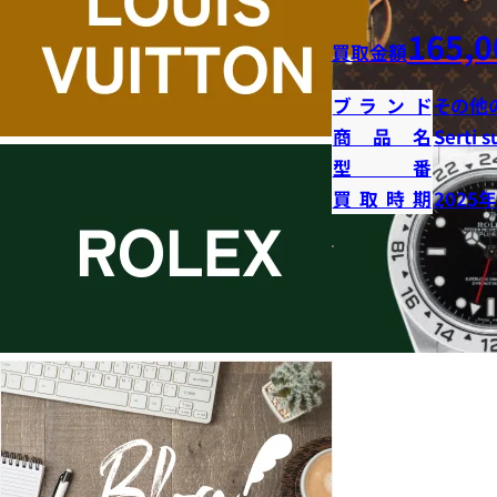
165,0
買取金額
ブランド
その他
商品名
Serti s
型番
買取時期
2025