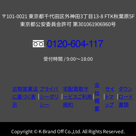
〒101-0021 東京都千代田区外神田3丁目13-8 FTK秋葉原5F
東京都公安委員会許可 第301061906960号
フ
リ
受付時間 / 9:00～18:00
ー
ダ
イ
会
古物営業法
プライバ
宅配買取サ
サイ
ダウン
ヤ
社
に基づく表
シーポリ
ービスご利用
トマ
ロード
ル
概
示
シー
規約
ップ
書類
0120604117
要
Copyright © K-Brand Off Co.,Ltd. All Rights Reserved.