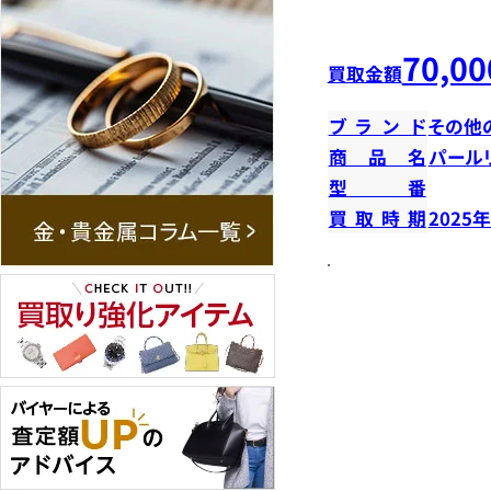
70,00
買取金額
ブランド
その他
商品名
パール
型番
買取時期
2025