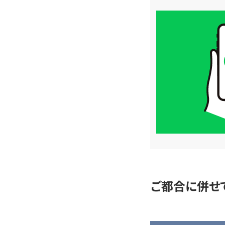
買
取
価
格
は
LINE
簡
単
査
定
ご都合に併せ