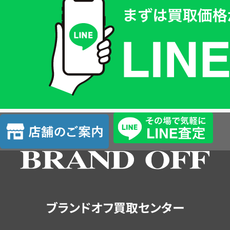
取
価
格
は
LINE
簡
単
査
店
定
舗
の
ご
案
内
ブランドオフ買取センター