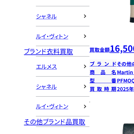
シャネル
ルイ・ヴィトン
16,50
買取金額
ブランド衣料買取
ブランド
その他
エルメス
商品名
Marti
型番
PFMOQ
シャネル
買取時期
2025
ルイ・ヴィトン
その他ブランド品買取