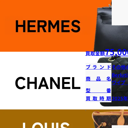
75,00
買取金額
ブランド
その他
Berl
商品名
ワイプ
型番
買取時期
2025