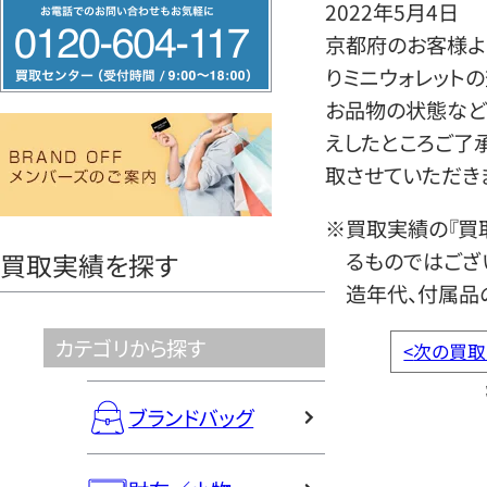
フ
2022年5月4日
リ
京都府のお客様よりそ
ー
りミニウォレット
ダ
お品物の状態など
イ
えしたところご了
ヤ
取させていただき
ル
※買取実績の『買
0120604117
るものではござ
買取実績を探す
造年代、付属品
カテゴリから探す
<
次の買取
ブランドバッグ