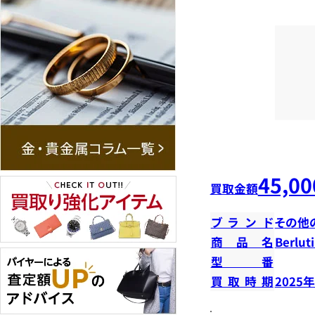
45,00
買取金額
ブランド
その他
商品名
Berlu
型番
買取時期
2025