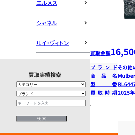
エルメス
シャネル
ルイ・ヴィトン
16,50
買取金額
ブランド
その他
買取実績検索
商品名
Mulberr
型番
RL644
買取時期
2025