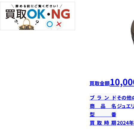
10,00
買取金額
ブランド
その他
商品名
ジュエ
型番
買取時期
2024