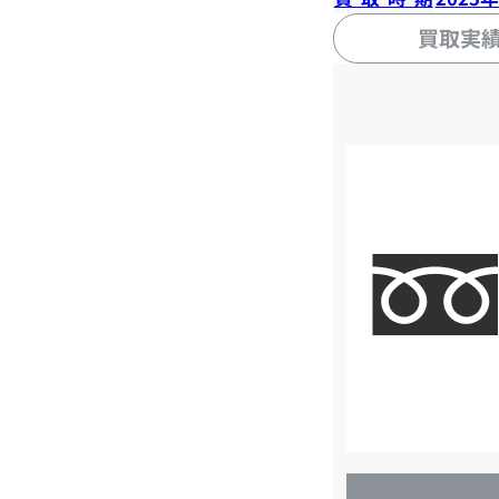
買取実
店