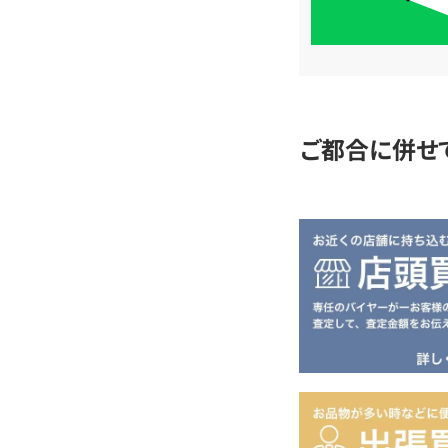
単
査
定
ご都合に併せ