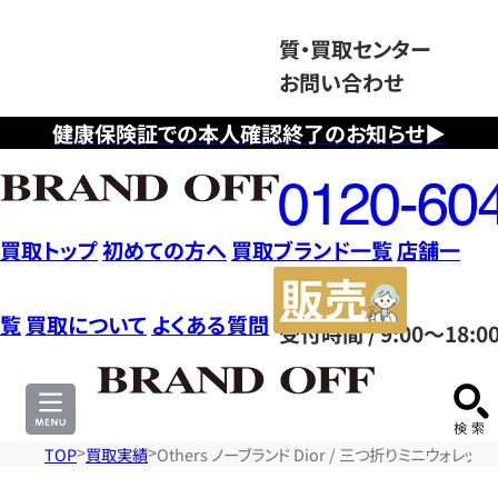
質・買取センター
お問い合わせ
健康保険証での本人確認終了のお知らせ▶
フ
リ
ー
ダ
買取トップ
初めての方へ
買取ブランド一覧
店舗一
イ
販
ヤ
売
覧
買取について
よくある質問
受付時間 / 9:00～18:0
ル
サ
0120604117
イ
ト
TOP
買取実績
Others ノーブランド Dior / 三つ折りミニウォ