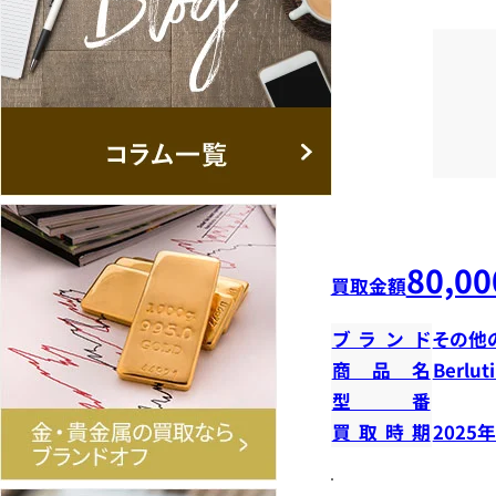
80,00
買取金額
ブランド
その他
商品名
Berl
型番
買取時期
2025