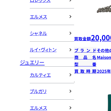
ロレックス
エルメス
シャネル
20,00
買取金額
ルイ・ヴィトン
ブランド
その他
商品名
Mais
ジュエリー
型番
買取時期
2025
カルティエ
ブルガリ
エルメス