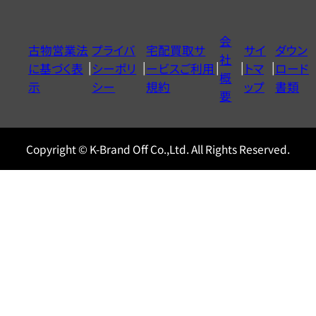
ダ
イ
会
古物営業法
プライバ
宅配買取サ
サイ
ダウン
ヤ
社
に基づく表
シーポリ
ービスご利用
トマ
ロード
ル
概
示
シー
規約
ップ
書類
0120604117
要
Copyright © K-Brand Off Co.,Ltd. All Rights Reserved.