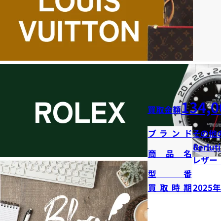
134,0
買取金額
ブランド
その他
Berl
商品名
レザー
型番
買取時期
2025