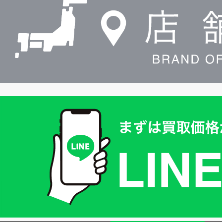
索
買
取
価
格
は
LINE
簡
単