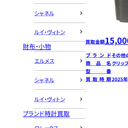
シャネル
ルイ・ヴィトン
15,00
買取金額
財布・小物
ブランド
その他
エルメス
商品名
クリッ
型番
買取時期
2025
シャネル
ルイ・ヴィトン
ブランド時計買取