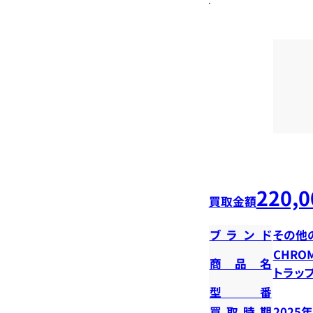
220,0
買取金額
ブランド
その他
CHROM
商品名
トラッ
型番
買取時期
2025