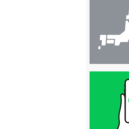
舗
検
索
買
取
価
格
は
LINE
簡