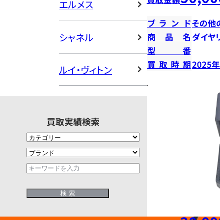
エルメス
ブランド
その他
シャネル
商品名
ダイヤ
型番
買取時期
2025
ルイ・ヴィトン
買取実績検索