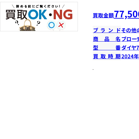
77,50
買取金額
ブランド
その他
商品名
ブロー
型番
ダイヤ7
買取時期
2024