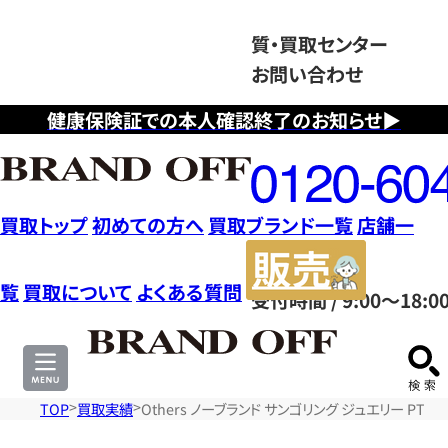
質・買取センター
お問い合わせ
健康保険証での本人確認終了のお知らせ▶
フ
リ
ー
ダ
買取トップ
初めての方へ
買取ブランド一覧
店舗一
イ
販
ヤ
売
覧
買取について
よくある質問
受付時間 / 9:00～18:0
ル
サ
0120604117
イ
ト
TOP
買取実績
Others ノーブランド サンゴリング ジュエリー PT9