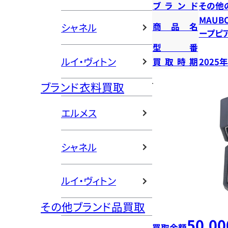
ブランド
その他
MAUB
商品名
シャネル
ープピ
型番
ルイ・ヴィトン
買取時期
2025
ブランド衣料買取
エルメス
シャネル
ルイ・ヴィトン
その他ブランド品買取
50,00
買取金額