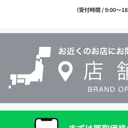
ダ
（受付時間 / 9:00～18
イ
ヤ
ル
店
0120604117
舗
検
索
買
取