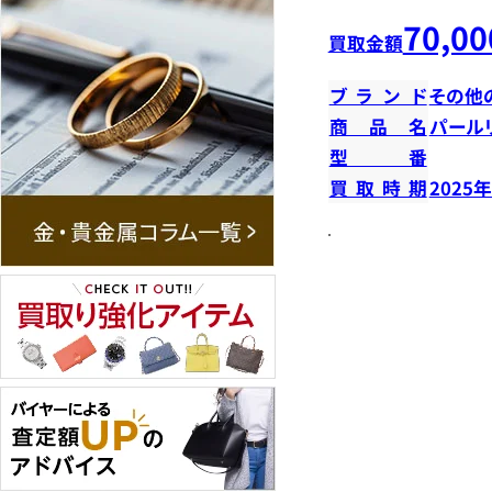
70,00
買取金額
ブランド
その他
商品名
パール
型番
買取時期
2025