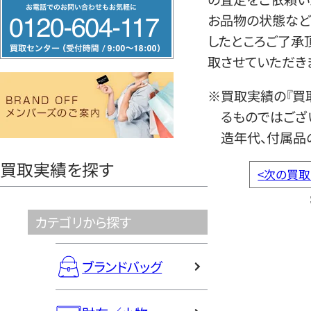
フ
お品物の状態など
リ
したところご了承
ー
取させていただき
ダ
イ
※買取実績の『買
ヤ
るものではござ
ル
造年代、付属品
0120604117
買取実績を探す
<
次の買取
カテゴリから探す
ブランドバッグ