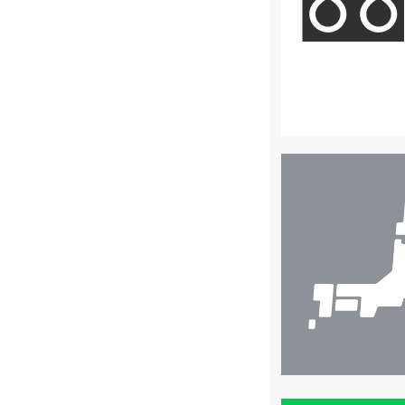
店
舗
検
索