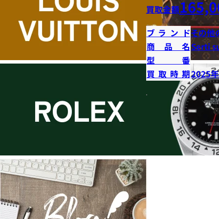
165,0
買取金額
ブランド
その他
商品名
Serti s
型番
買取時期
2025