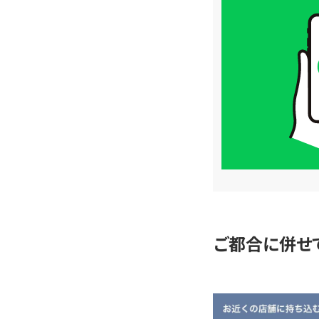
買
取
価
格
は
LINE
簡
単
査
定
ご都合に併せ