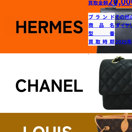
20,00
買取金額
ブランド
その他
商品名
ダイヤ
型番
買取時期
2025