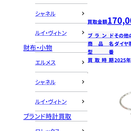
シャネル
170,0
買取金額
ルイ・ヴィトン
ブランド
その他
商品名
ダイヤ
財布・小物
型番
買取時期
2025
エルメス
シャネル
ルイ・ヴィトン
ブランド時計買取