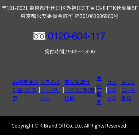
〒101-0021 東京都千代田区外神田3丁目13-8 FTK秋葉原5F
東京都公安委員会許可 第301061906960号
フ
リ
受付時間 / 9:00～18:00
ー
ダ
イ
会
古物営業法
プライバ
宅配買取サ
サイ
ダウン
ヤ
社
に基づく表
シーポリ
ービスご利用
トマ
ロード
ル
概
示
シー
規約
ップ
書類
0120604117
要
Copyright © K-Brand Off Co.,Ltd. All Rights Reserved.