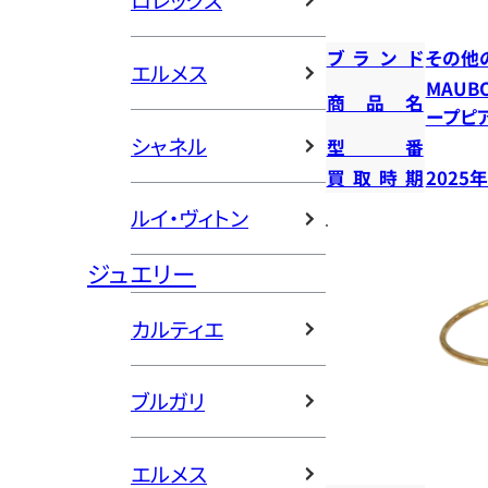
ロレックス
ブランド
その他
エルメス
MAUB
商品名
ープピ
シャネル
型番
買取時期
2025
ルイ・ヴィトン
ジュエリー
カルティエ
ブルガリ
エルメス