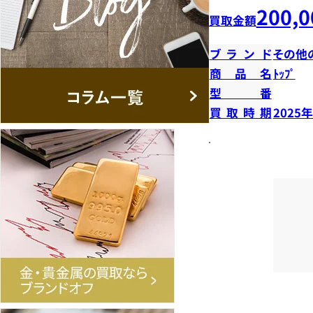
200,0
買取金額
ブランド
その他
商品名
ﾄｯﾌﾟ
型番
買取時期
2025