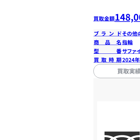
148,0
買取金額
ブランド
その他
商品名
指輪
型番
サファイ
買取時期
2024
買取実