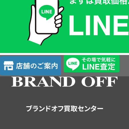
価
格
は
LINE
簡
単
査
店
定
舗
の
ご
案
内
ブランドオフ買取センター