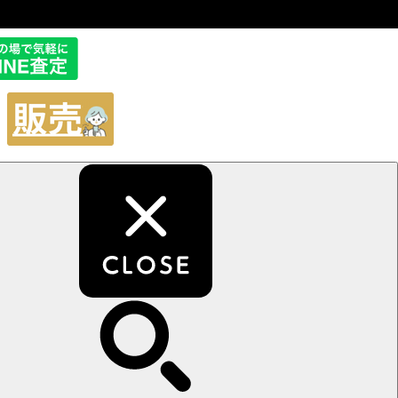
販
売
サ
イ
ト