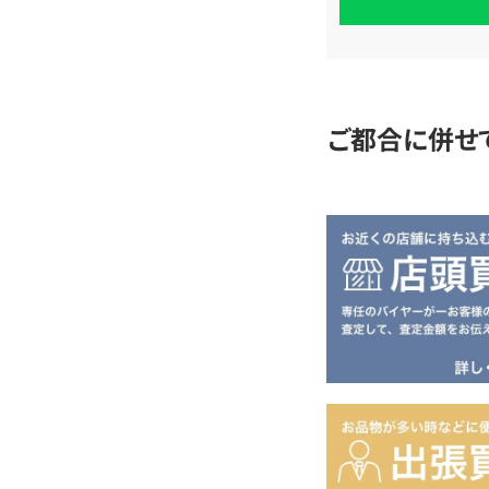
単
査
定
ご都合に併せ