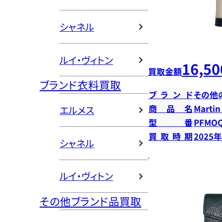
シャネル
ルイ・ヴィトン
16,50
買取金額
ブランド衣料買取
ブランド
その他
商品名
Marti
エルメス
型番
PFMOQ
買取時期
2025
シャネル
ルイ・ヴィトン
その他ブランド品買取