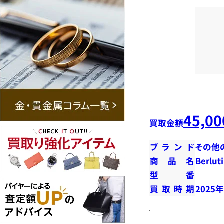
45,00
買取金額
ブランド
その他
商品名
Berlu
型番
買取時期
2025