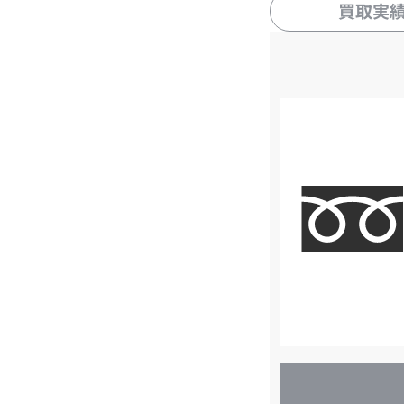
買取実
店