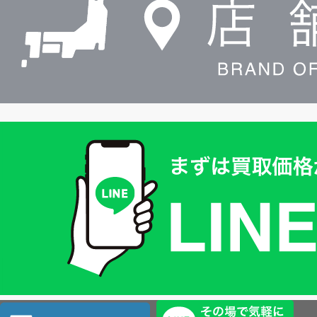
索
買
取
価
格
は
LINE
簡
単
査
店