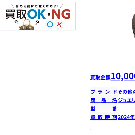
10,00
買取金額
ブランド
その他
商品名
ジュエ
型番
買取時期
2024