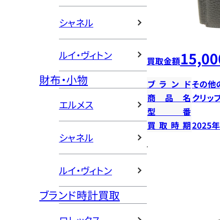
シャネル
15,00
ルイ・ヴィトン
買取金額
財布・小物
ブランド
その他
商品名
クリッ
エルメス
型番
買取時期
2025
シャネル
ルイ・ヴィトン
ブランド時計買取