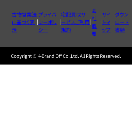
イ
会
古物営業法
プライバ
宅配買取サ
サイ
ダウン
ヤ
社
に基づく表
シーポリ
ービスご利用
トマ
ロード
ル
概
示
シー
規約
ップ
書類
0120604117
要
Copyright © K-Brand Off Co.,Ltd. All Rights Reserved.