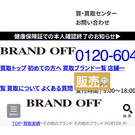
質・買取センター
お問い合わせ
健康保険証での本人確認終了のお知らせ▶
フ
リ
ー
ダ
買取トップ
初めての方へ
買取ブランド一覧
店舗一
イ
販
ヤ
売
覧
買取について
よくある質問
受付時間 / 9:00～18:0
ル
サ
0120604117
イ
ト
TOP
買取実績
その他のブランド その他のブランド PORTER ポー