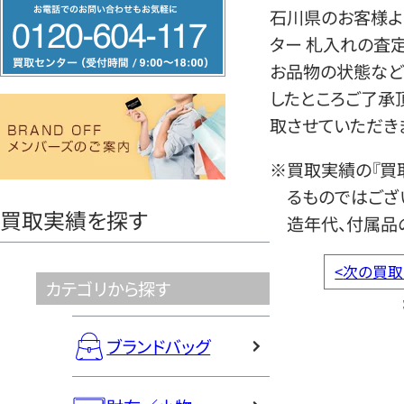
フ
石川県のお客様より
リ
ター 札入れの査
ー
お品物の状態など
ダ
したところご了承
イ
取させていただき
ヤ
ル
※買取実績の『買
0120604117
るものではござ
買取実績を探す
造年代、付属品
<
次の買取
カテゴリから探す
ブランドバッグ