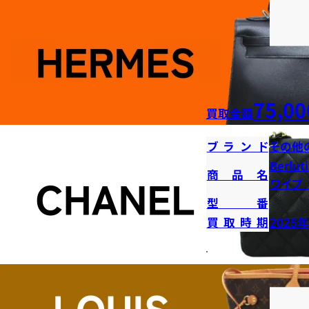
75,00
買取金額
ブランド
その他
Berl
商品名
ワイプ
型番
買取時期
2025