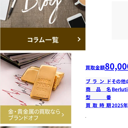
80,00
買取金額
ブランド
その他
商品名
Berl
型番
買取時期
2025