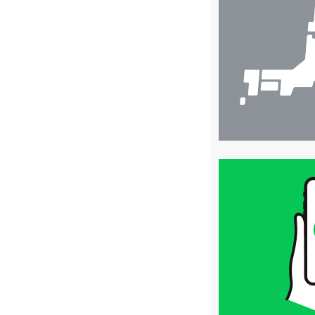
舗
検
索
買
取
価
格
は
LINE
簡