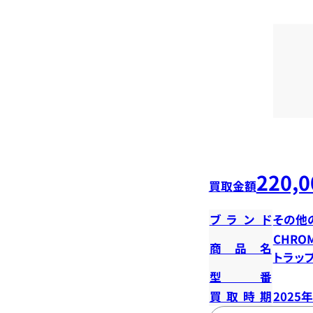
220,0
買取金額
ブランド
その他
CHROM
商品名
トラッ
型番
買取時期
2025