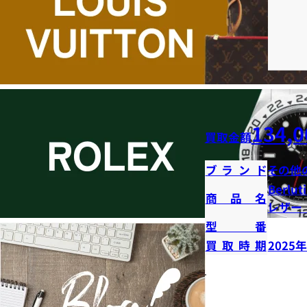
134,0
買取金額
ブランド
その他
Berl
商品名
レザー
型番
買取時期
2025