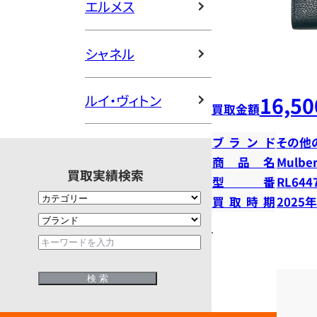
エルメス
シャネル
16,50
ルイ・ヴィトン
買取金額
ブランド
その他
商品名
Mulberr
買取実績検索
型番
RL644
買取時期
2025