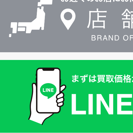
検
索
買
取
価
格
は
LINE
簡
単