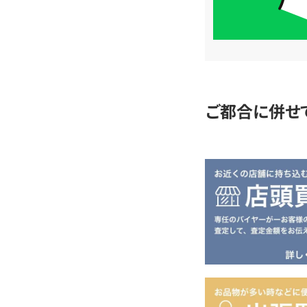
簡
単
査
定
ご都合に併せ