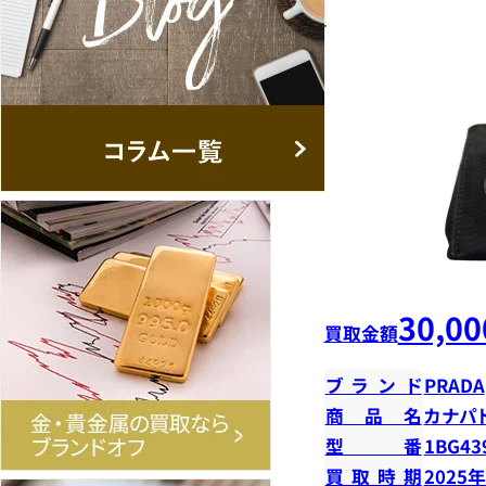
30,00
買取金額
ブランド
PRADA
商品名
カナパ
型番
1BG43
買取時期
2025