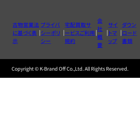
ダ
イ
会
古物営業法
プライバ
宅配買取サ
サイ
ダウン
ヤ
社
に基づく表
シーポリ
ービスご利用
トマ
ロード
ル
概
示
シー
規約
ップ
書類
0120604117
要
Copyright © K-Brand Off Co.,Ltd. All Rights Reserved.