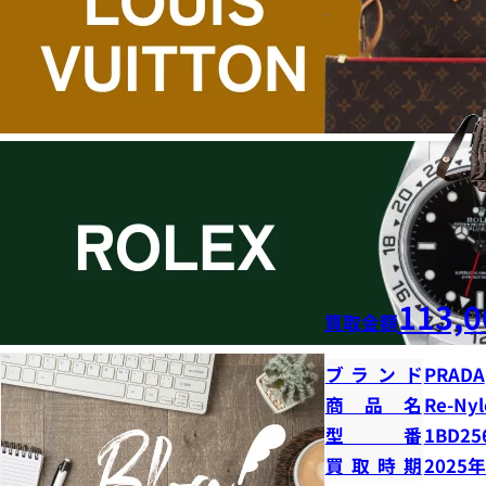
113,0
買取金額
ブランド
PRADA
商品名
Re-N
型番
1BD25
買取時期
2025