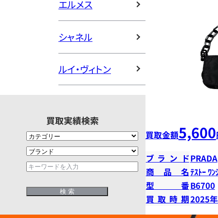
エルメス
シャネル
ルイ・ヴィトン
買取実績検索
5,600
買取金額
ブランド
PRADA
商品名
ﾃｽﾄｰ ﾜﾝ
型番
B6700
買取時期
2025