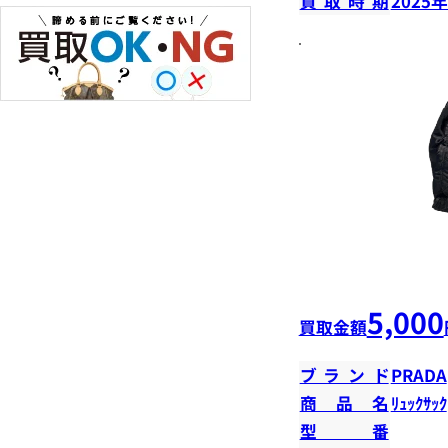
買取時期
2025
5,000
買取金額
ブランド
PRADA
商品名
ﾘｭｯｸｻｯｸ
型番