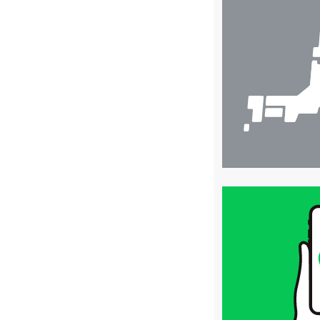
店
舗
検
索
買
取
価
格
は
LINE