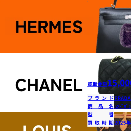
15,00
買取金額
ブランド
PRADA
商品名
ﾊﾝﾄﾞﾊﾞｯ
型番
買取時期
2025