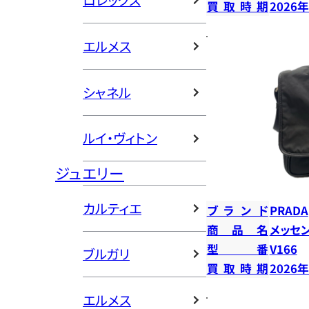
ロレックス
買取時期
2026
エルメス
シャネル
ルイ・ヴィトン
ジュエリー
カルティエ
ブランド
PRADA
商品名
メッセ
型番
V166
ブルガリ
買取時期
2026
エルメス