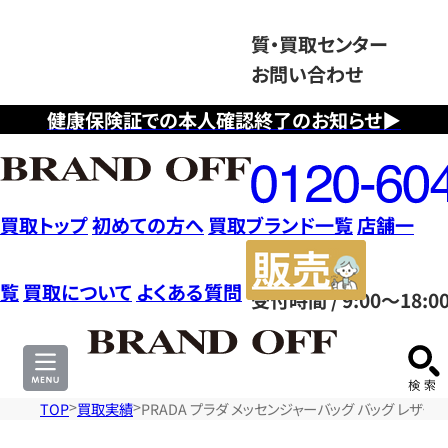
質・買取センター
お問い合わせ
健康保険証での本人確認終了のお知らせ▶
フ
リ
ー
ダ
買取トップ
初めての方へ
買取ブランド一覧
店舗一
イ
販
ヤ
売
覧
買取について
よくある質問
受付時間 / 9:00～18:0
ル
サ
0120604117
イ
ト
TOP
買取実績
PRADA プラダ メッセンジャーバッグ バッグ レザー