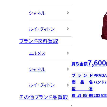
シャネル
ルイ・ヴィトン
ブランド衣料買取
エルメス
7,600
買取金額
シャネル
ブランド
PRADA
商品名
ハンド
ルイ・ヴィトン
型番
買取時期
2025
その他ブランド品買取