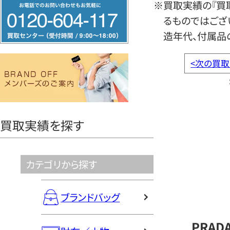
フ
※買取実績の『買
リ
るものではござ
ー
造年代、付属品
ダ
<
次の買取
イ
ヤ
ル
0120604117
買取実績を探す
カテゴリから探す
ブランドバッグ
PRAD