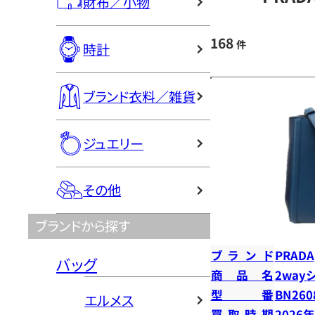
財布／小物
168
件
時計
ブランド衣料／雑貨
ジュエリー
その他
ブランドから探す
ブランド
PRADA
バッグ
商品名
2way
型番
BN260
エルメス
買取時期
2026