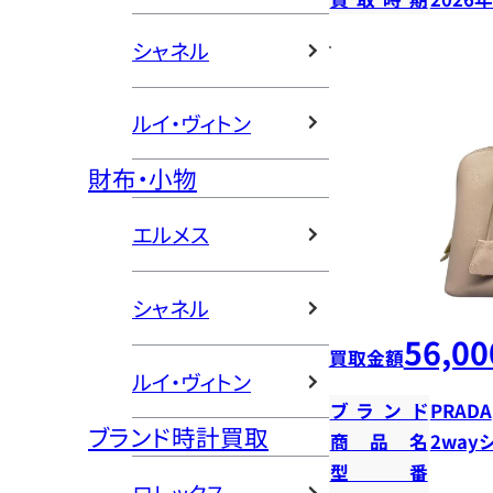
シャネル
ルイ・ヴィトン
財布・小物
エルメス
シャネル
56,00
買取金額
ルイ・ヴィトン
ブランド
PRADA
ブランド時計買取
商品名
2way
型番