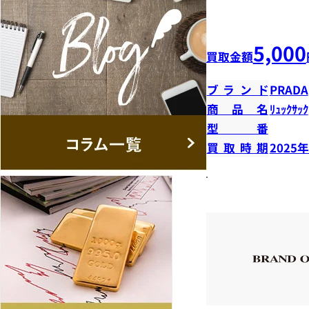
5,000
買取金額
ブランド
PRADA
商品名
ﾘｭｯｸｻｯｸ
型番
買取時期
2025