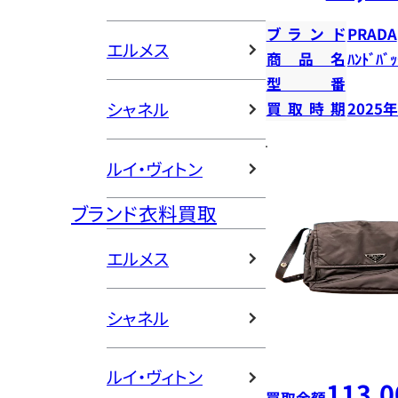
ブランド
PRADA
エルメス
商品名
ﾊﾝﾄﾞﾊﾞｯ
型番
シャネル
買取時期
2025
ルイ・ヴィトン
ブランド衣料買取
エルメス
シャネル
ルイ・ヴィトン
113,0
買取金額