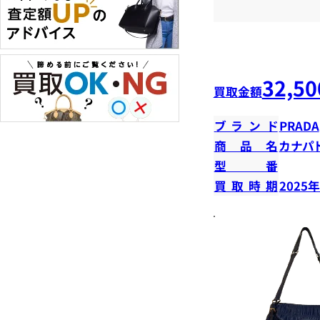
32,50
買取金額
ブランド
PRADA
商品名
カナパ
型番
買取時期
2025