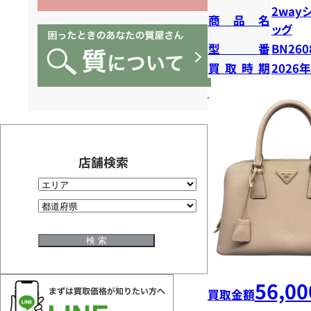
2way
商品名
ッグ
型番
BN260
買取時期
2026
店舗検索
56,00
買取金額