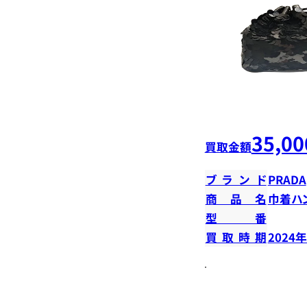
35,00
買取金額
ブランド
PRADA
商品名
巾着ハ
型番
買取時期
2024