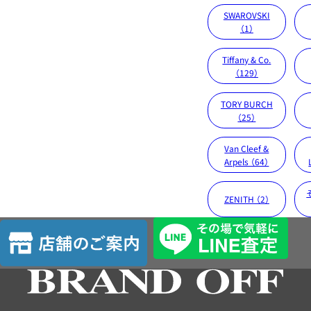
SWAROVSKI
（1）
Tiffany & Co.
（129）
TORY BURCH
（25）
Van Cleef &
Arpels （64）
ZENITH （2）
店
舗
の
ご
案