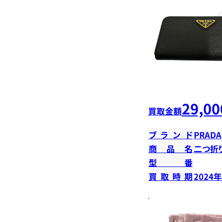
29,00
買取金額
ブランド
PRADA
商品名
二つ折
型番
買取時期
2024