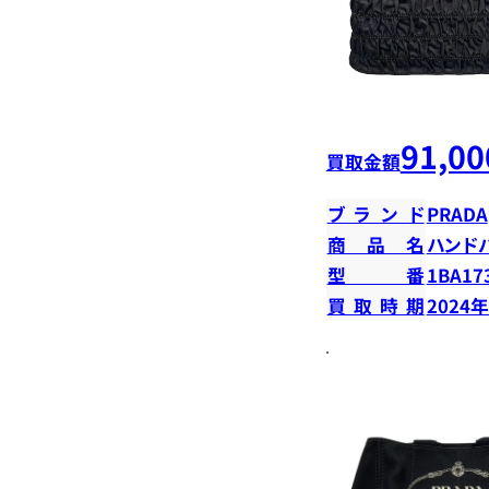
91,00
買取金額
ブランド
PRADA
商品名
ハンド
型番
1BA17
買取時期
2024