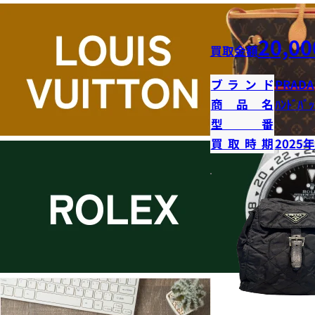
20,00
買取金額
ブランド
PRADA
商品名
ﾊﾝﾄﾞﾊﾞｯ
型番
買取時期
2025