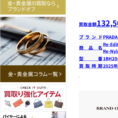
132,5
買取金額
ブランド
PRADA
Re-Edi
商品名
Re-Nyl
型番
1BH20
買取時期
2025