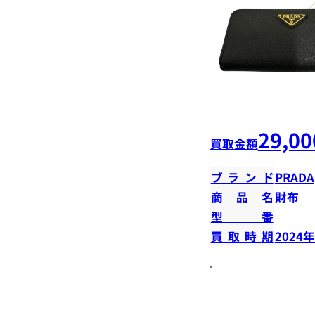
29,00
買取金額
ブランド
PRADA
商品名
財布
型番
買取時期
2024