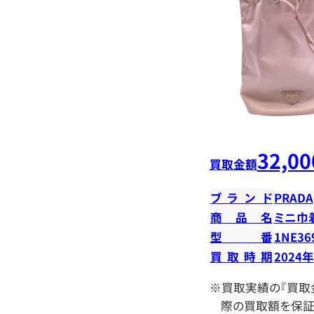
32,00
買取金額
ブランド
PRADA
商品名
ミニ巾
型番
1NE36
買取時期
2024
※買取実績の『買取
際の買取額を保証