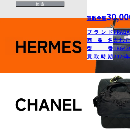
30,00
買取金額
ブランド
PRADA
商品名
カナパ
型番
1BG43
買取時期
2025