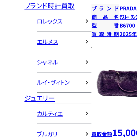
ブランド時計買取
ブランド
PRADA
商品名
ﾃｽﾄｰ ﾜﾝ
ロレックス
型番
B6700
買取時期
2025
エルメス
シャネル
ルイ・ヴィトン
ジュエリー
カルティエ
15,00
ブルガリ
買取金額