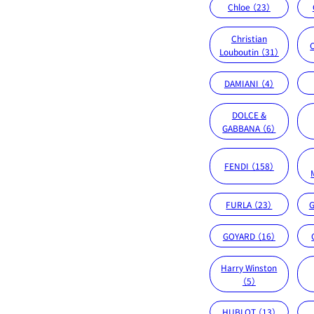
Chloe （23）
Christian
Louboutin （31）
DAMIANI （4）
DOLCE &
GABBANA （6）
FENDI （158）
FURLA （23）
G
GOYARD （16）
Harry Winston
（5）
HUBLOT （13）