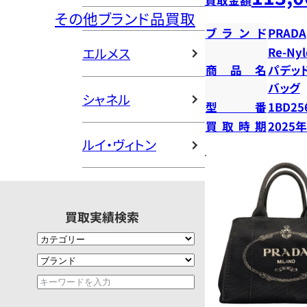
その他ブランド品買取
ブランド
PRADA
Re-N
エルメス
商品名
パデッ
バッグ
シャネル
型番
1BD25
買取時期
2025
ルイ・ヴィトン
買取実績検索