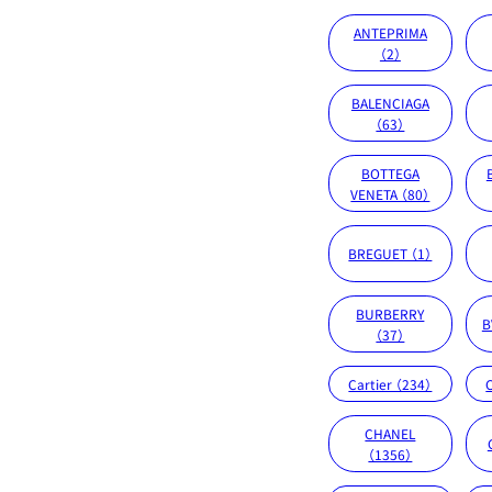
ANTEPRIMA
（2）
BALENCIAGA
（63）
BOTTEGA
VENETA （80）
BREGUET （1）
BURBERRY
B
（37）
Cartier （234）
CHANEL
（1356）