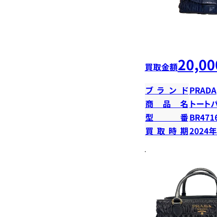
20,00
買取金額
ブランド
PRADA
商品名
トート
型番
BR471
買取時期
2024