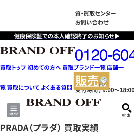
質・買取センター
お問い合わせ
健康保険証での本人確認終了のお知らせ▶
フ
リ
ー
ダ
買取トップ
初めての方へ
買取ブランド一覧
店舗一
イ
販
ヤ
売
覧
買取について
よくある質問
受付時間 / 9:00～18:0
ル
サ
0120604117
イ
ト
PRADA（プラダ） 買取実績