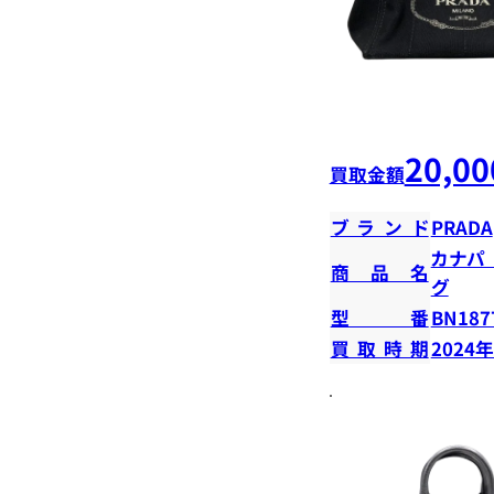
20,00
買取金額
ブランド
PRADA
カナパ
商品名
グ
型番
BN187
買取時期
2024