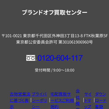
内
ブランドオフ買取センター
〒101-0021 東京都千代田区外神田3丁目13-8 FTK秋葉原5F
東京都公安委員会許可 第301061906960号
フ
リ
受付時間 / 9:00～18:00
ー
ダ
イ
会
古物営業法
プライバ
宅配買取サ
サイ
ダウン
ヤ
社
に基づく表
シーポリ
ービスご利用
トマ
ロード
ル
概
示
シー
規約
ップ
書類