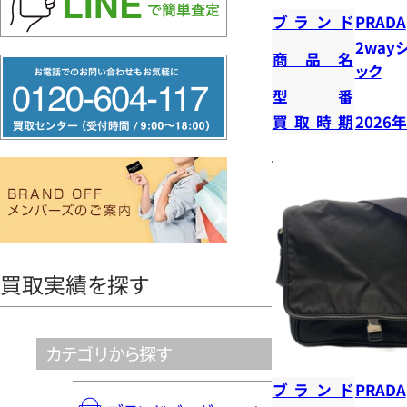
ブランド
PRADA
2way
商品名
フ
ック
リ
型番
ー
買取時期
2026
ダ
イ
ヤ
ル
0120604117
買取実績を探す
カテゴリから探す
ブランド
PRADA