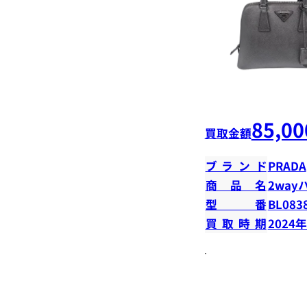
85,00
買取金額
ブランド
PRADA
商品名
2way
型番
BL083
買取時期
2024