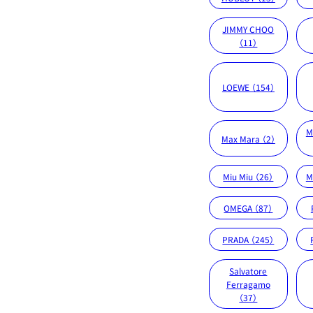
JIMMY CHOO
（11）
LOEWE （154）
M
Max Mara （2）
Miu Miu （26）
M
OMEGA （87）
PRADA （245）
Salvatore
Ferragamo
（37）