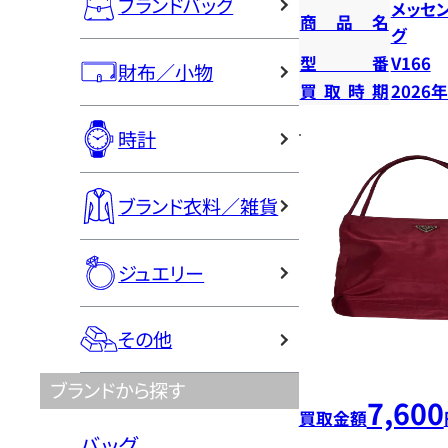
ブランドバッグ
メッセ
商品名
グ
型番
V166
財布／小物
買取時期
2026
時計
ブランド衣料／雑貨
ジュエリー
その他
ブランドから探す
7,600
買取金額
バッグ