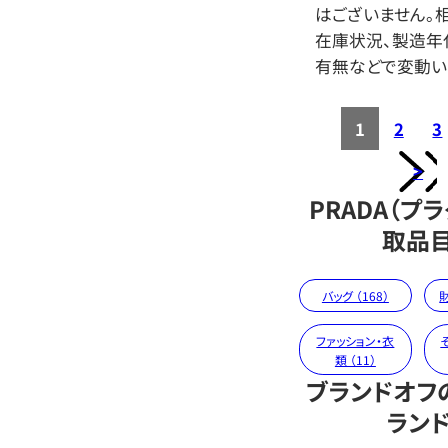
はございません。相
在庫状況、製造年
有無などで変動い
1
2
3
>
PRADA（プ
取品
バッグ （168）
財
ファッション・衣
類 （11）
ブランドオフ
ラン