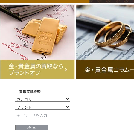
買取実績検索