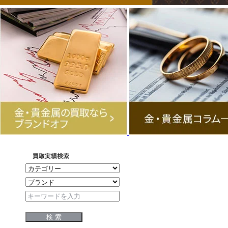
買取実績検索