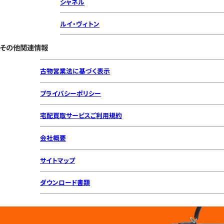
シャネル
ルイ・ヴィトン
その他関連情報
古物営業法に基づく表示
プライバシーポリシー
宅配買取サービスご利用規約
会社概要
サイトマップ
ダウンロード書類