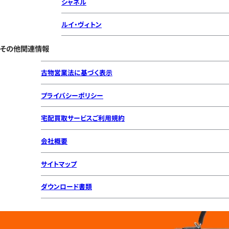
シャネル
ルイ・ヴィトン
その他関連情報
古物営業法に基づく表示
プライバシーポリシー
宅配買取サービスご利用規約
会社概要
サイトマップ
ダウンロード書類