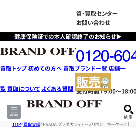
質・買取センター
お問い合わせ
健康保険証での本人確認終了のお知らせ▶
フ
リ
ー
ダ
買取トップ
初めての方へ
買取ブランド一覧
店舗一
イ
販
ヤ
売
覧
買取について
よくある質問
受付時間 / 9:00～18:0
ル
サ
0120604117
イ
ト
TOP
買取実績
PRADA プラダ サフィアーノリボン キーケース 財布