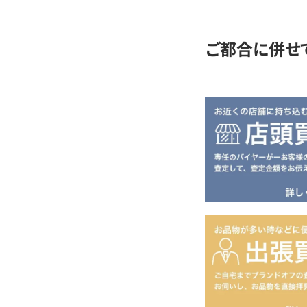
定
ご都合に併せ