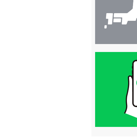
索
買
取
価
格
は
LINE
簡
単
査