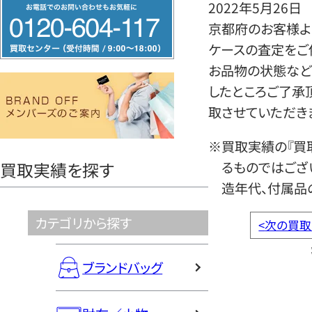
フ
2022年5月26日
リ
京都府のお客様よ
ー
ケースの査定をご
ダ
お品物の状態など
イ
したところご了承
ヤ
取させていただき
ル
※買取実績の『買
0120604117
るものではござ
買取実績を探す
造年代、付属品
カテゴリから探す
<
次の買取
ブランドバッグ