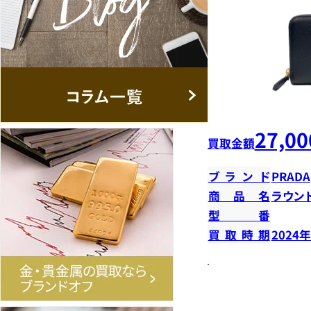
27,00
買取金額
ブランド
PRADA
商品名
ラウン
型番
買取時期
2024