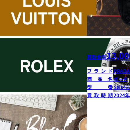
13,00
買取金額
ブランド
PRADA
商品名
ポーチ
型番
1N142
買取時期
2024