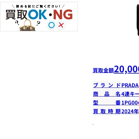
20,00
買取金額
ブランド
PRADA
商品名
4連キ
型番
1PG00
買取時期
2024