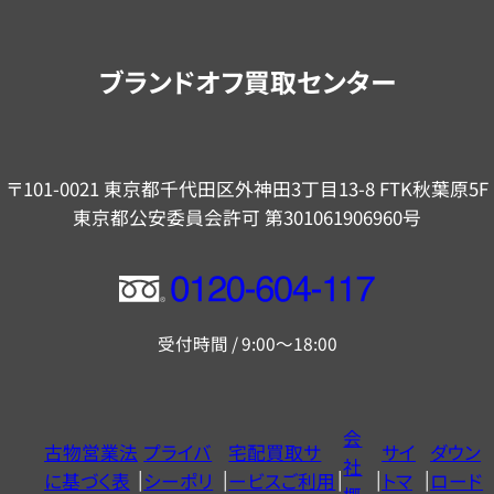
案
内
ブランドオフ買取センター
〒101-0021 東京都千代田区外神田3丁目13-8 FTK秋葉原5F
東京都公安委員会許可 第301061906960号
フ
リ
受付時間 / 9:00～18:00
ー
ダ
イ
会
古物営業法
プライバ
宅配買取サ
サイ
ダウン
ヤ
社
に基づく表
シーポリ
ービスご利用
トマ
ロード
ル