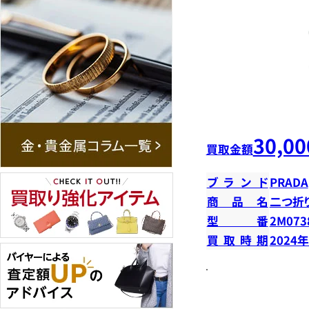
30,00
買取金額
ブランド
PRADA
商品名
二つ折
型番
2M073
買取時期
2024