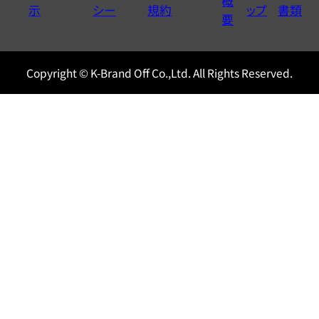
概
示
シー
規約
ップ
書類
0120604117
要
Copyright © K-Brand Off Co.,Ltd. All Rights Reserved.