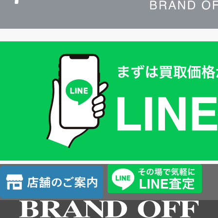
買
取
価
格
は
LINE
簡
単
査
店
定
舗
の
ご