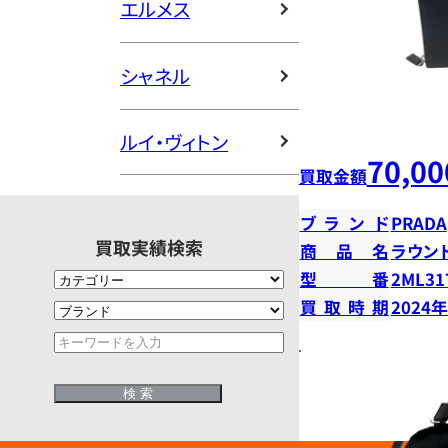
エルメス
シャネル
ルイ・ヴィトン
70,00
買取金額
ブランド
PRADA
買取実績検索
商品名
ラウン
型番
2ML31
買取時期
2024