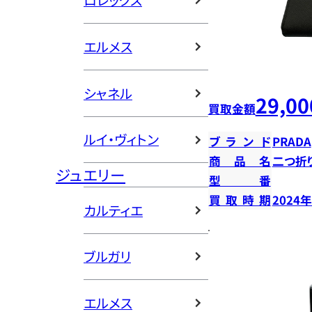
ロレックス
エルメス
シャネル
29,00
買取金額
ルイ・ヴィトン
ブランド
PRADA
商品名
二つ折
ジュエリー
型番
買取時期
2024
カルティエ
ブルガリ
エルメス