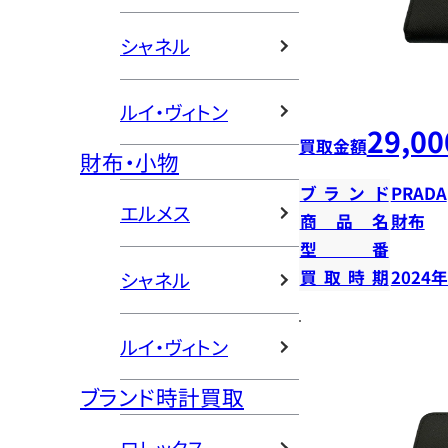
シャネル
ルイ・ヴィトン
29,00
買取金額
財布・小物
ブランド
PRADA
エルメス
商品名
財布
型番
買取時期
2024
シャネル
ルイ・ヴィトン
ブランド時計買取