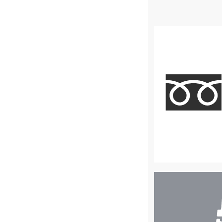
店
舗
検