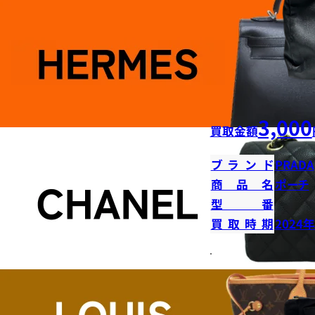
3,000
買取金額
ブランド
PRADA
商品名
ポーチ
型番
買取時期
2024