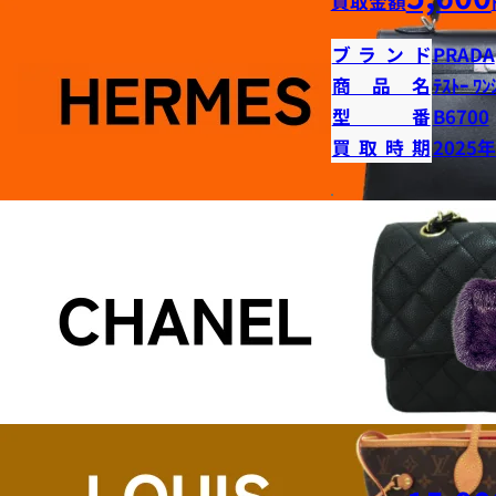
買取金額
ブランド
PRADA
商品名
ﾃｽﾄｰ ﾜﾝ
型番
B6700
買取時期
2025