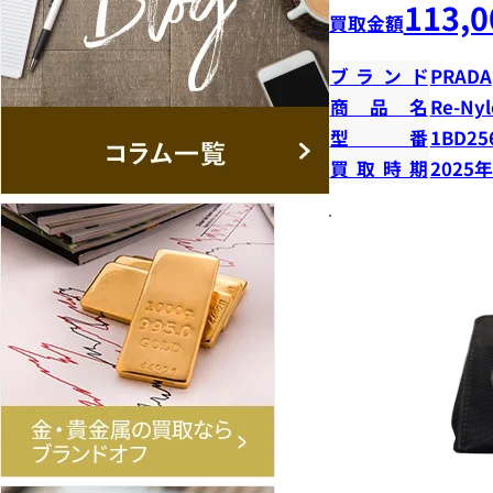
113,0
買取金額
ブランド
PRADA
商品名
Re-N
型番
1BD25
買取時期
2025