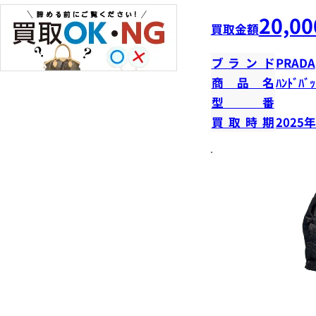
20,00
買取金額
ブランド
PRADA
商品名
ﾊﾝﾄﾞﾊﾞｯ
型番
買取時期
2025