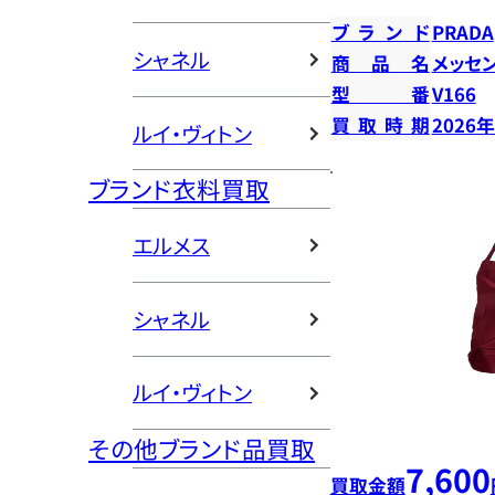
ブランド
PRADA
シャネル
商品名
メッセ
型番
V166
買取時期
2026
ルイ・ヴィトン
ブランド衣料買取
エルメス
シャネル
ルイ・ヴィトン
その他ブランド品買取
7,600
買取金額