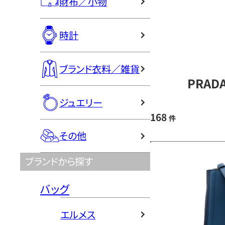
財布／小物
時計
ブランド衣料／雑貨
PRAD
ジュエリー
168
件
その他
ブランドから探す
バッグ
エルメス