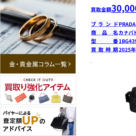
30,00
買取金額
ブランド
PRADA
商品名
カナパ
型番
1BG43
買取時期
2025