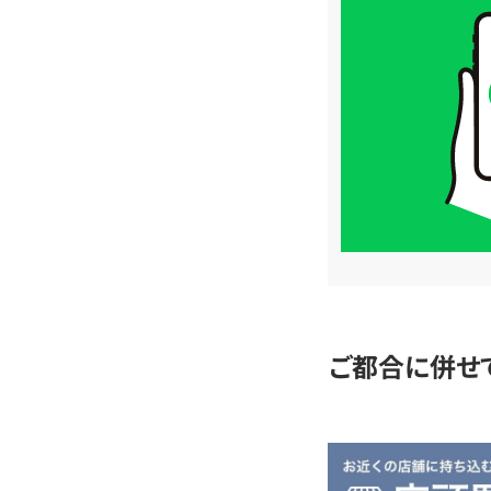
買
取
価
格
は
LINE
簡
単
査
定
ご都合に併せ