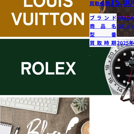
15,00
買取金額
ブランド
PRADA
商品名
ﾊﾝﾄﾞﾊﾞｯ
型番
買取時期
2025