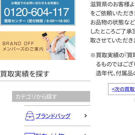
フ
滋賀県のお客様より
リ
をご依頼いただき
ー
お品物の状態など
ダ
したところご了承
イ
取させていただき
ヤ
※買取実績の『買
ル
るものではござ
0120604117
買取実績を探す
造年代、付属品
<
次の買取
カテゴリから探す
ブランドバッグ