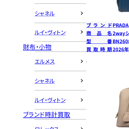
シャネル
ブランド
PRADA
ルイ・ヴィトン
商品名
2way
型番
BN260
財布・小物
買取時期
2026
エルメス
シャネル
ルイ・ヴィトン
ブランド時計買取