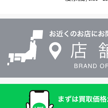
イ
ヤ
ル
店
0120604117
舗
検
索
買
取
価