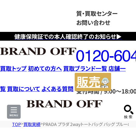
質・買取センター
お問い合わせ
健康保険証での本人確認終了のお知らせ▶
フ
リ
ー
ダ
買取トップ
初めての方へ
買取ブランド一覧
店舗一
イ
販
ヤ
売
覧
買取について
よくある質問
受付時間 / 9:00～18:0
ル
サ
0120604117
イ
ト
TOP
買取実績
PRADA プラダ 2wayトートバッグ バッグ ブルーの