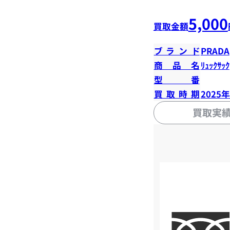
5,000
買取金額
ブランド
PRADA
商品名
ﾘｭｯｸｻｯｸ
型番
買取時期
2025
買取実