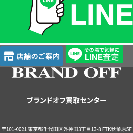
格
は
LINE
簡
単
査
店
定
舗
の
ご
案
内
ブランドオフ買取センター
〒101-0021 東京都千代田区外神田3丁目13-8 FTK秋葉原5F