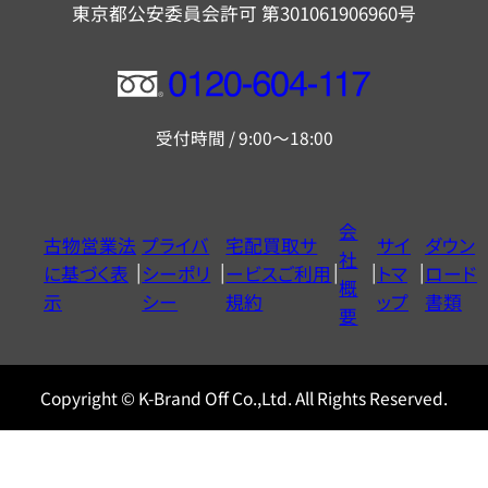
東京都公安委員会許可 第301061906960号
フ
リ
受付時間 / 9:00～18:00
ー
ダ
イ
会
古物営業法
プライバ
宅配買取サ
サイ
ダウン
ヤ
社
に基づく表
シーポリ
ービスご利用
トマ
ロード
ル
概
示
シー
規約
ップ
書類
0120604117
要
Copyright © K-Brand Off Co.,Ltd. All Rights Reserved.