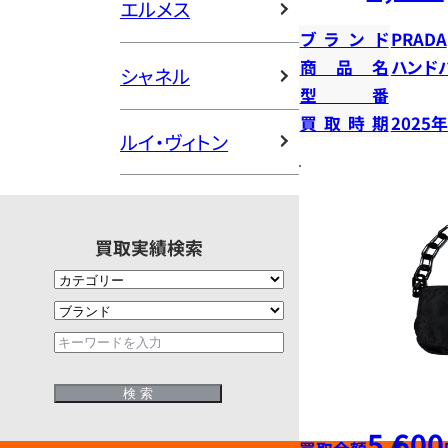
エルメス
ブランド
PRADA
商品名
ハンド
シャネル
型番
買取時期
2025
ルイ・ヴィトン
買取実績検索
5,600