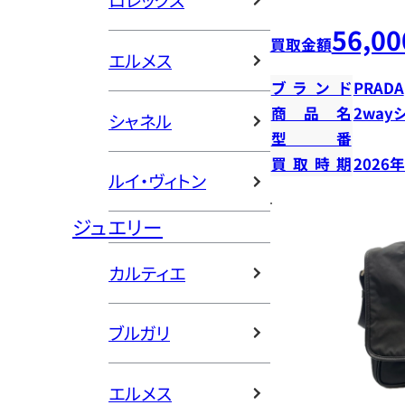
ロレックス
56,00
買取金額
エルメス
ブランド
PRADA
商品名
2way
シャネル
型番
買取時期
2026
ルイ・ヴィトン
ジュエリー
カルティエ
ブルガリ
エルメス