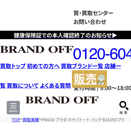
質・買取センター
お問い合わせ
健康保険証での本人確認終了のお知らせ▶
フ
リ
ー
ダ
買取トップ
初めての方へ
買取ブランド一覧
店舗一
イ
販
ヤ
売
覧
買取について
よくある質問
受付時間 / 9:00～18:0
ル
サ
0120604117
イ
ト
TOP
買取実績
PRADA プラダ カナパトート バッグ B2439Oブラ