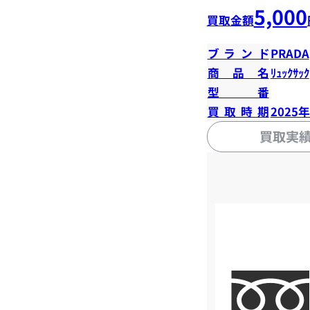
5,000
買取金額
ブランド
PRADA
商品名
ﾘｭｯｸｻｯｸ
型番
買取時期
2025
買取実