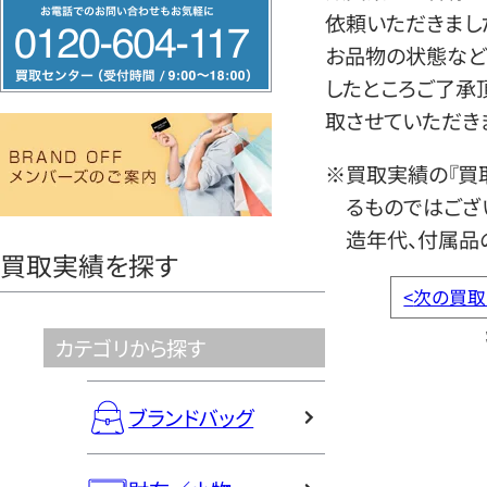
フ
依頼いただきまし
リ
お品物の状態など
ー
したところご了承
ダ
取させていただき
イ
ヤ
※買取実績の『買
ル
るものではござ
0120604117
造年代、付属品
買取実績を探す
<
次の買取
カテゴリから探す
ブランドバッグ