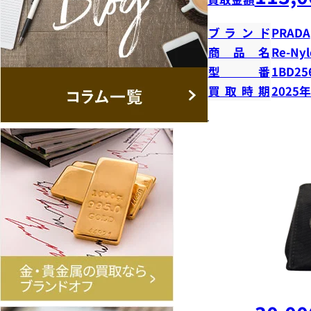
ブランド
PRADA
商品名
Re-N
型番
1BD25
買取時期
2025