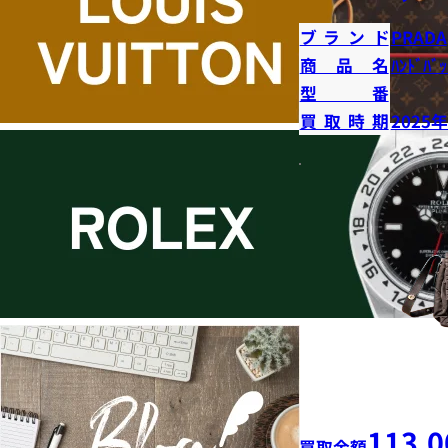
ブランド
PRADA
商品名
ﾊﾝﾄﾞﾊﾞｯ
型番
買取時期
2025
113,0
買取金額