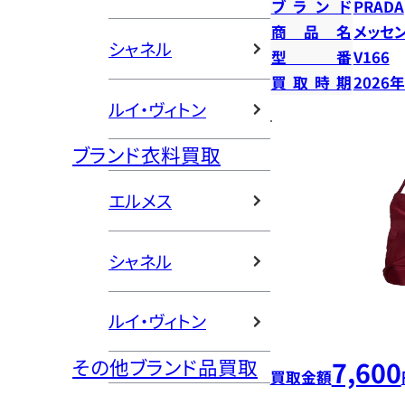
ブランド
PRADA
商品名
メッセ
シャネル
型番
V166
買取時期
2026
ルイ・ヴィトン
ブランド衣料買取
エルメス
シャネル
ルイ・ヴィトン
その他ブランド品買取
7,600
買取金額