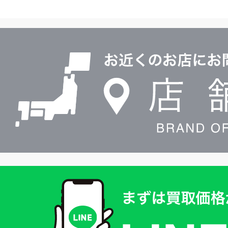
ヤ
ル
店
0120604117
舗
検
索
買
取
価
格