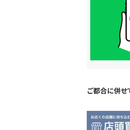
取
価
格
は
LINE
簡
単
査
定
ご都合に併せ