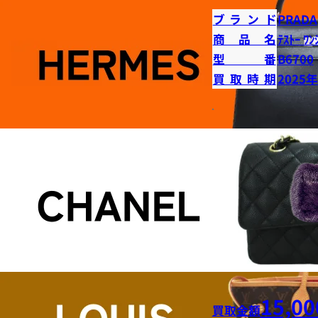
ブランド
PRADA
商品名
ﾃｽﾄｰ ﾜﾝ
型番
B6700
買取時期
2025
15,00
買取金額