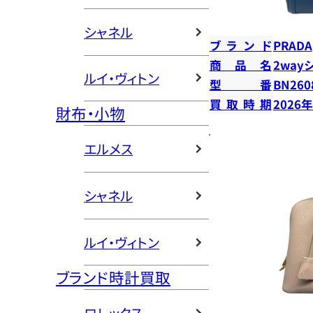
シャネル
ブランド
PRADA
商品名
2way
ルイ・ヴィトン
型番
BN260
買取時期
2026
財布・小物
エルメス
シャネル
ルイ・ヴィトン
ブランド時計買取