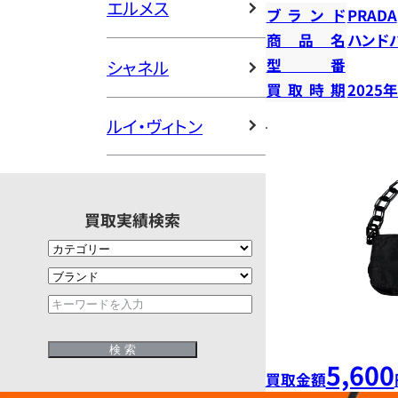
エルメス
ブランド
PRADA
商品名
ハンド
型番
シャネル
買取時期
2025
ルイ・ヴィトン
買取実績検索
5,600
買取金額