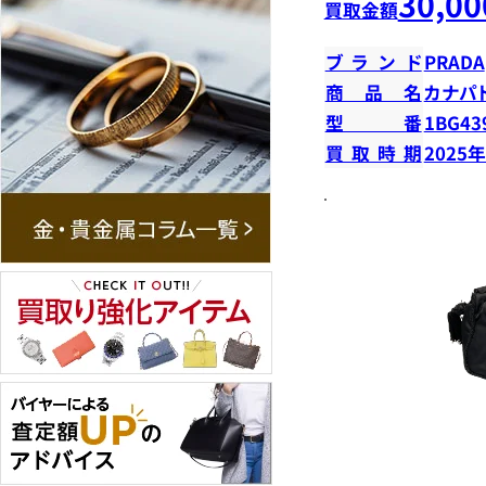
30,00
買取金額
ブランド
PRADA
商品名
カナパ
型番
1BG43
買取時期
2025