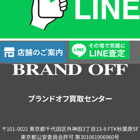
は
LINE
簡
単
査
店
定
舗
の
ご
案
内
ブランドオフ買取センター
〒101-0021 東京都千代田区外神田3丁目13-8 FTK秋葉原5F
東京都公安委員会許可 第301061906960号