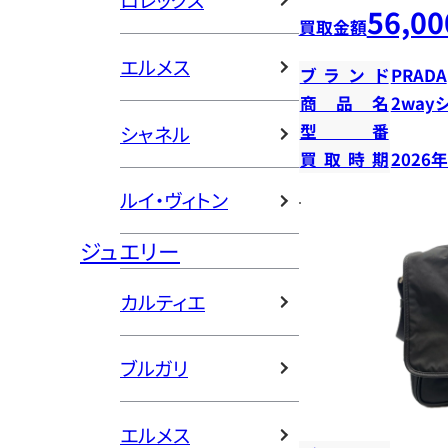
ロレックス
56,00
買取金額
エルメス
ブランド
PRADA
商品名
2way
型番
シャネル
買取時期
2026
ルイ・ヴィトン
ジュエリー
カルティエ
ブルガリ
エルメス