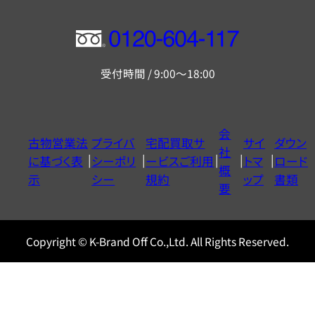
フ
リ
受付時間 / 9:00～18:00
ー
ダ
イ
会
古物営業法
プライバ
宅配買取サ
サイ
ダウン
ヤ
社
に基づく表
シーポリ
ービスご利用
トマ
ロード
ル
概
示
シー
規約
ップ
書類
0120604117
要
Copyright © K-Brand Off Co.,Ltd. All Rights Reserved.