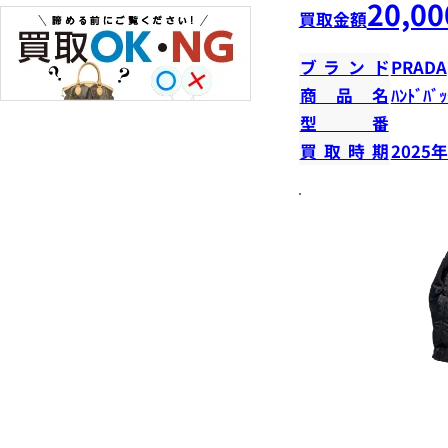
20,00
買取金額
ブランド
PRADA
商品名
ﾊﾝﾄﾞﾊﾞｯ
型番
買取時期
2025