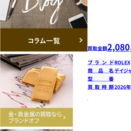
2,080
買取金額
ブランド
ROLEX
商品名
デイジ
型番
買取時期
2026