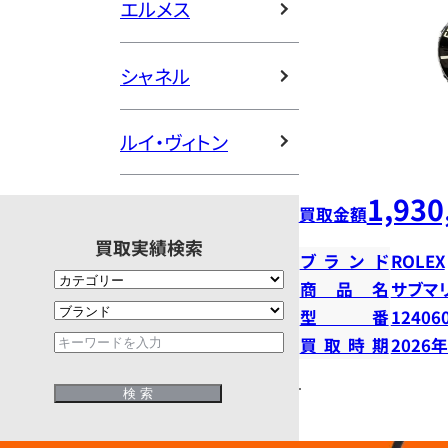
エルメス
シャネル
ルイ・ヴィトン
1,930
買取金額
買取実績検索
ブランド
ROLEX
商品名
サブマ
型番
12406
買取時期
2026