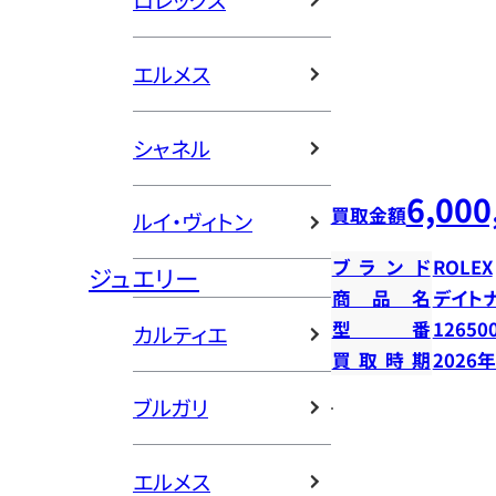
ロレックス
エルメス
シャネル
6,000
買取金額
ルイ・ヴィトン
ブランド
ROLEX
ジュエリー
商品名
デイト
型番
12650
カルティエ
買取時期
2026
ブルガリ
エルメス