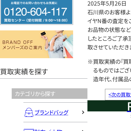
フ
2025年5月26日
リ
石川県のお客様より
ー
イヤN番の査定を
ダ
お品物の状態など
イ
したところご了承
ヤ
取させていただき
ル
※買取実績の『買
0120604117
るものではござ
買取実績を探す
造年代、付属品
カテゴリから探す
<
次の買取
ブランドバッグ