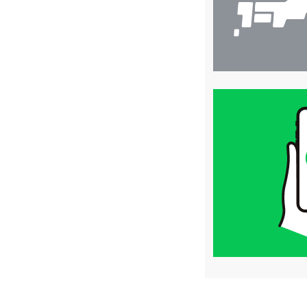
買
取
価
格
は
LINE
簡
単
査
定