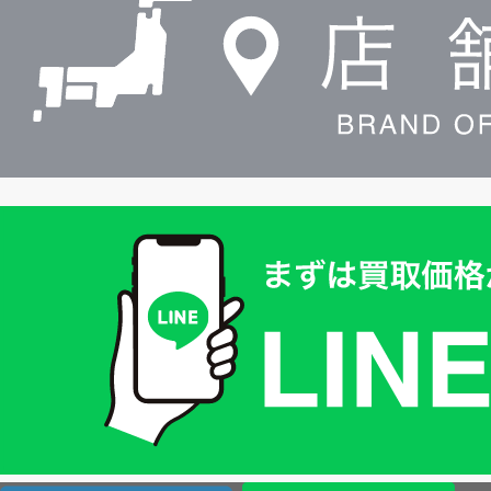
索
買
取
価
格
は
LINE
簡
単
査