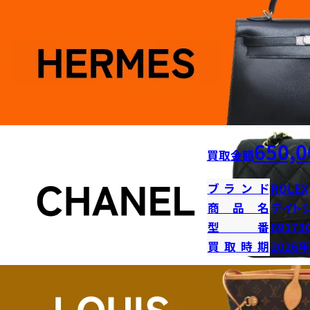
650,0
買取金額
ブランド
ROLEX
商品名
デイト
型番
69173
買取時期
2026