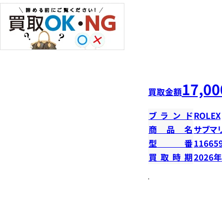
17,00
買取金額
ブランド
ROLEX
商品名
サブマ
型番
11665
買取時期
2026