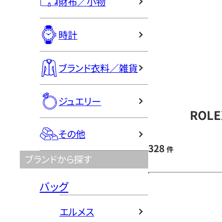
財布／小物
時計
ブランド衣料／雑貨
ジュエリー
ROL
その他
328
件
ブランドから探す
バッグ
エルメス