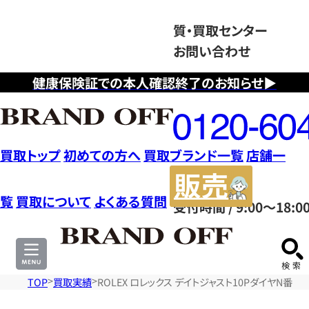
質・買取センター
お問い合わせ
健康保険証での本人確認終了のお知らせ▶
フ
リ
ー
ダ
買取トップ
初めての方へ
買取ブランド一覧
店舗一
イ
販
ヤ
売
覧
買取について
よくある質問
受付時間 / 9:00～18:0
ル
サ
0120604117
イ
ト
TOP
買取実績
ROLEX ロレックス デイトジャスト10PダイヤN番 時計 