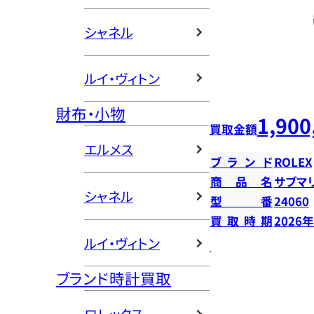
シャネル
ルイ・ヴィトン
財布・小物
1,900
買取金額
エルメス
ブランド
ROLEX
商品名
サブマ
シャネル
型番
24060
買取時期
2026
ルイ・ヴィトン
ブランド時計買取