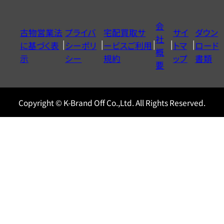
ダ
イ
会
古物営業法
プライバ
宅配買取サ
サイ
ダウン
ヤ
社
に基づく表
シーポリ
ービスご利用
トマ
ロード
ル
概
示
シー
規約
ップ
書類
0120604117
要
Copyright © K-Brand Off Co.,Ltd. All Rights Reserved.