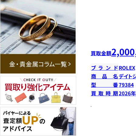
2,000
買取金額
ブランド
ROLEX
商品名
デイトジ
型番
79384
買取時期
2026