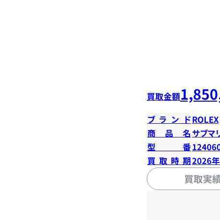
1,850
買取金額
ブランド
ROLEX
商品名
サブマ
型番
12406
買取時期
2026
買取実