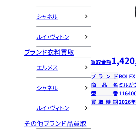
シャネル
ルイ・ヴィトン
ブランド衣料買取
1,420
買取金額
エルメス
ブランド
ROLEX
商品名
ミルガ
シャネル
型番
11640
買取時期
2026
ルイ・ヴィトン
その他ブランド品買取