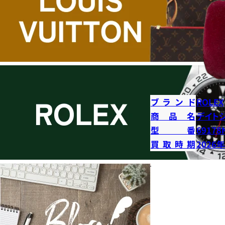
ブランド
ROLEX
商品名
デイト
型番
69178
買取時期
2026