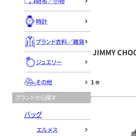
財布／小物
時計
ブランド衣料／雑貨
JIMMY C
ジュエリー
1
その他
件
ブランドから探す
バッグ
エルメス