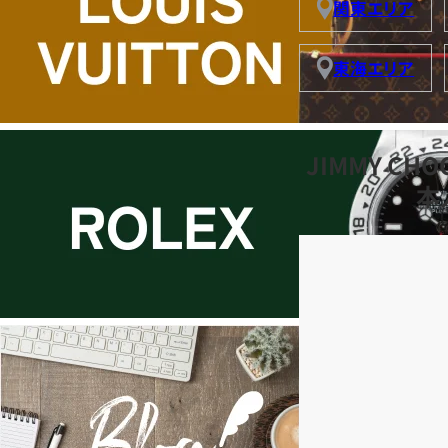
関東エリア
東海エリア
JIMMY C
本