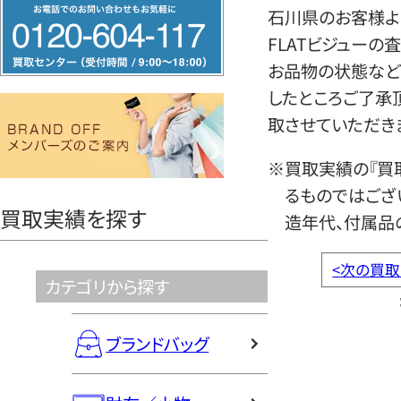
フ
石川県のお客様より
リ
FLATビジューの
ー
お品物の状態など
ダ
したところご了承
イ
取させていただき
ヤ
ル
※買取実績の『買
0120604117
るものではござ
買取実績を探す
造年代、付属品
<
次の買取
カテゴリから探す
ブランドバッグ