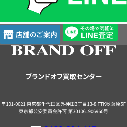
簡
単
査
店
定
舗
の
ご
案
内
ブランドオフ買取センター
〒101-0021 東京都千代田区外神田3丁目13-8 FTK秋葉原5F
東京都公安委員会許可 第301061906960号