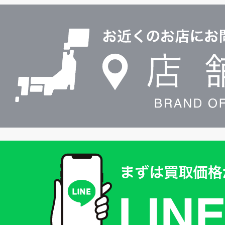
ル
店
0120604117
舗
検
索
買
取
価
格
は
LINE