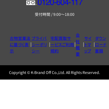
フ
リ
受付時間 / 9:00～18:00
ー
ダ
イ
会
古物営業法
プライバ
宅配買取サ
サイ
ダウン
ヤ
社
に基づく表
シーポリ
ービスご利用
トマ
ロード
ル
概
示
シー
規約
ップ
書類
0120604117
要
Copyright © K-Brand Off Co.,Ltd. All Rights Reserved.