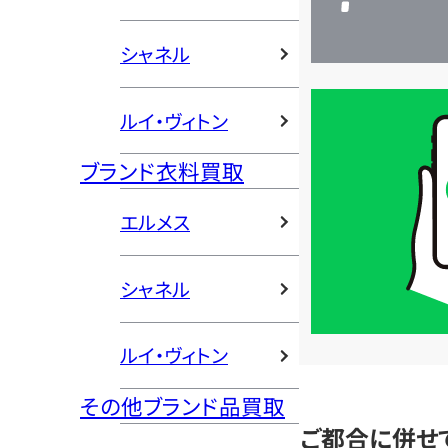
シャネル
買
ルイ・ヴィトン
取
価
ブランド衣料買取
格
エルメス
は
LINE
簡
シャネル
単
査
ルイ・ヴィトン
定
その他ブランド品買取
ご都合に併せ