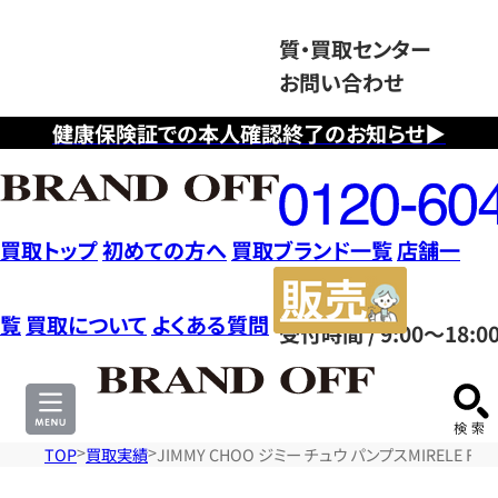
質・買取センター
お問い合わせ
健康保険証での本人確認終了のお知らせ▶
フ
リ
ー
ダ
買取トップ
初めての方へ
買取ブランド一覧
店舗一
イ
販
ヤ
売
覧
買取について
よくある質問
受付時間 / 9:00～18:0
ル
サ
0120604117
イ
ト
TOP
買取実績
JIMMY CHOO ジミー チュウ パンプスMIRELE