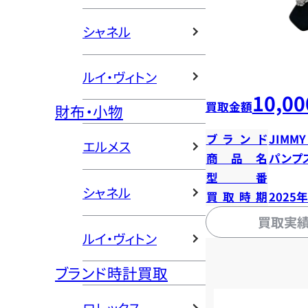
シャネル
ルイ・ヴィトン
10,00
買取金額
財布・小物
ブランド
JIMMY
エルメス
商品名
パンプス
型番
シャネル
買取時期
2025
買取実
ルイ・ヴィトン
ブランド時計買取