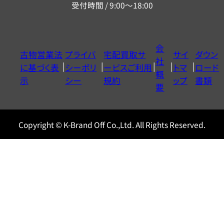
受付時間 / 9:00～18:00
ー
ダ
イ
会
古物営業法
プライバ
宅配買取サ
サイ
ダウン
ヤ
社
に基づく表
シーポリ
ービスご利用
トマ
ロード
ル
概
示
シー
規約
ップ
書類
0120604117
要
Copyright © K-Brand Off Co.,Ltd. All Rights Reserved.