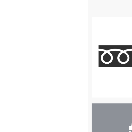
店
舗
検