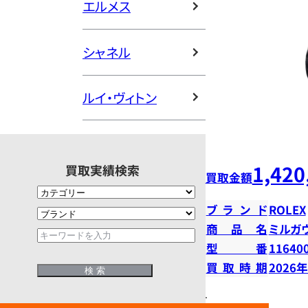
エルメス
シャネル
ルイ・ヴィトン
1,420
買取実績検索
買取金額
ブランド
ROLEX
商品名
ミルガ
型番
11640
買取時期
2026