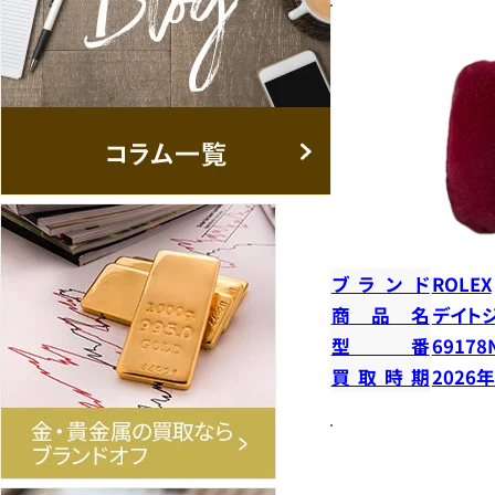
ブランド
ROLEX
商品名
デイト
型番
69178
買取時期
2026