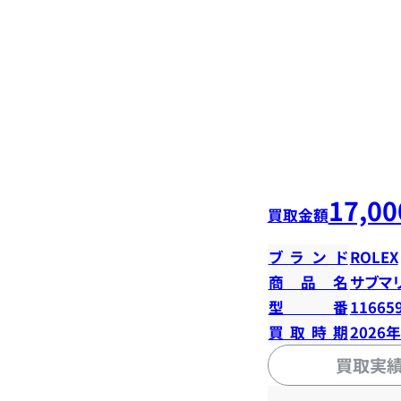
17,00
買取金額
ブランド
ROLEX
商品名
サブマ
型番
11665
買取時期
2026
買取実