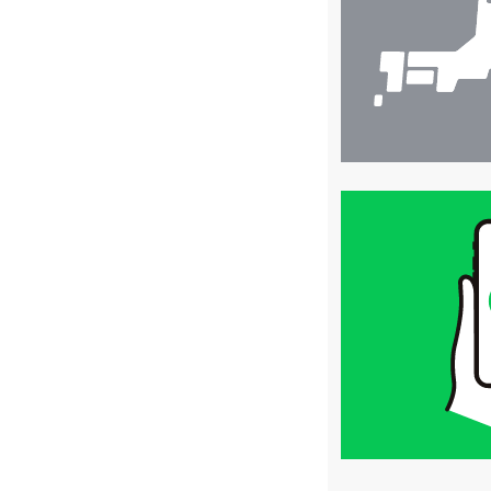
索
買
取
価
格
は
LINE
簡
単
査