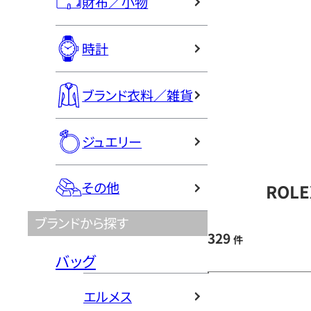
財布／小物
時計
ブランド衣料／雑貨
ジュエリー
その他
ROL
ブランドから探す
329
件
バッグ
エルメス