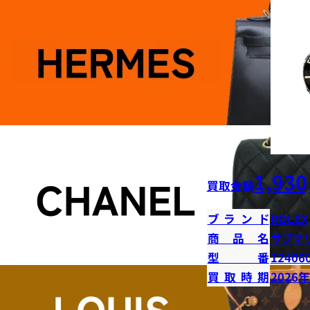
1,930
買取金額
ブランド
ROLEX
商品名
サブマ
型番
12406
買取時期
2026