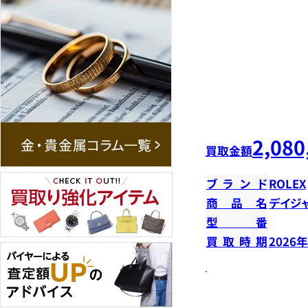
2,080
買取金額
ブランド
ROLEX
商品名
デイジ
型番
買取時期
2026