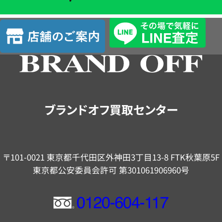
単
査
店
定
舗
の
ご
案
内
ブランドオフ買取センター
〒101-0021 東京都千代田区外神田3丁目13-8 FTK秋葉原5F
東京都公安委員会許可 第301061906960号
フ
リ