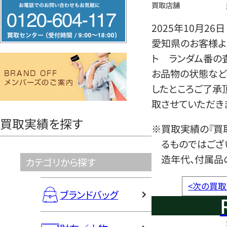
フ
買取店舗
リ
2025年10月26日
ー
愛知県のお客様よ
ダ
ト ランダム番の
イ
お品物の状態など
ヤ
したところご了承
ル
取させていただき
0120604117
買取実績を探す
※買取実績の『買
るものではござ
造年代、付属品
カテゴリから探す
<
次の買取
ブランドバッグ