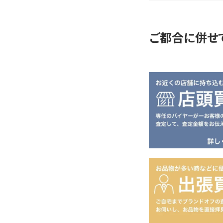
定
ご都合に併せ