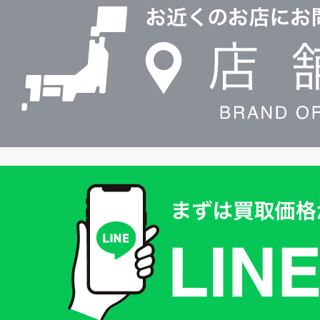
舗
検
索
買
取
価
格
は
LINE
簡