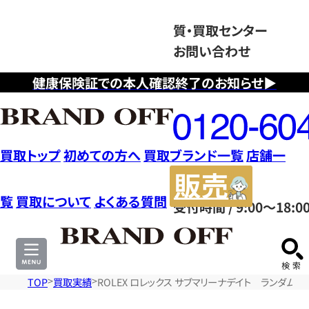
質・買取センター
お問い合わせ
健康保険証での本人確認終了のお知らせ▶
フ
リ
ー
ダ
買取トップ
初めての方へ
買取ブランド一覧
店舗一
イ
販
ヤ
売
覧
買取について
よくある質問
受付時間 / 9:00～18:0
ル
サ
0120604117
イ
ト
TOP
買取実績
ROLEX ロレックス サブマリーナデイト ランダム番 時