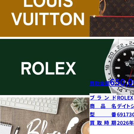
650,0
買取金額
ブランド
ROLEX
商品名
デイト
型番
69173
買取時期
2026