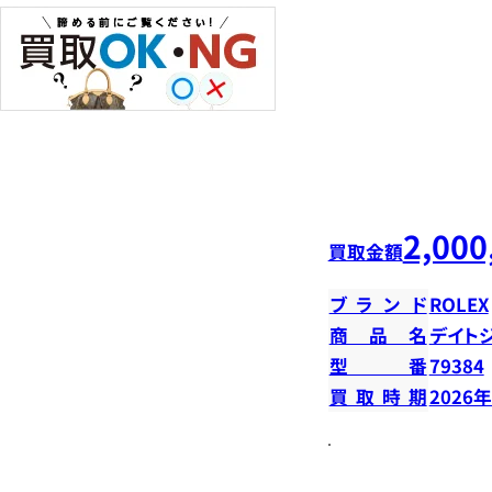
2,000
買取金額
ブランド
ROLEX
商品名
デイトジ
型番
79384
買取時期
2026