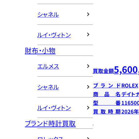
シャネル
ルイ・ヴィトン
財布・小物
エルメス
5,600
買取金額
ブランド
ROLEX
シャネル
商品名
デイト
型番
11650
ルイ・ヴィトン
買取時期
2026
ブランド時計買取