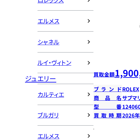
ロレックス
エルメス
シャネル
ルイ・ヴィトン
1,900
買取金額
ジュエリー
ブランド
ROLEX
カルティエ
商品名
サブマ
型番
12406
ブルガリ
買取時期
2026
エルメス