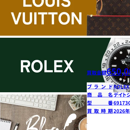
650,0
買取金額
ブランド
ROLEX
商品名
デイト
型番
69173
買取時期
2026