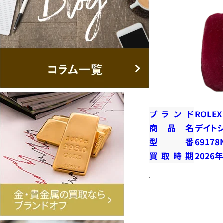
ブランド
ROLEX
商品名
デイト
型番
69178
買取時期
2026