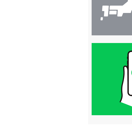
買
取
価
格
は
LINE
簡
単
査
定