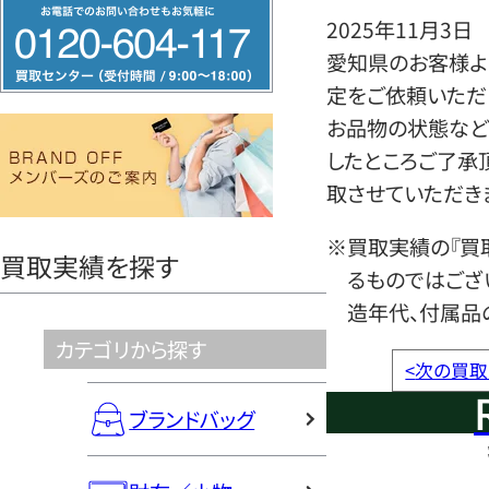
フ
2025年11月3日
リ
愛知県のお客様よ
ー
定をご依頼いただ
ダ
お品物の状態など
イ
したところご了承
ヤ
取させていただき
ル
0120604117
※買取実績の『買
買取実績を探す
るものではござ
造年代、付属品
カテゴリから探す
<
次の買取
ブランドバッグ