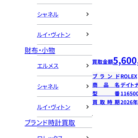
シャネル
ルイ・ヴィトン
財布・小物
5,600
買取金額
エルメス
ブランド
ROLEX
商品名
デイト
シャネル
型番
11650
買取時期
2026
ルイ・ヴィトン
ブランド時計買取