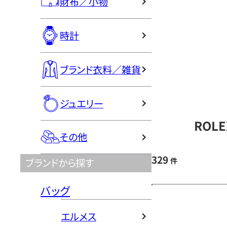
財布／小物
時計
ブランド衣料／雑貨
ジュエリー
ROL
その他
329
件
ブランドから探す
バッグ
エルメス