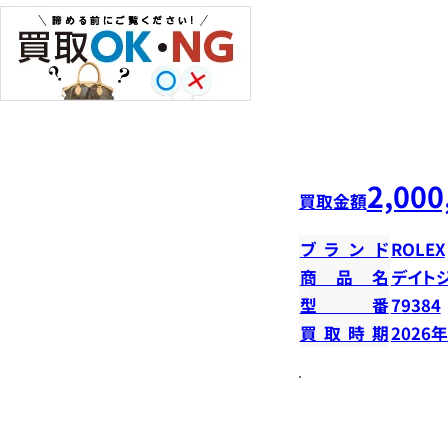
2,000
買取金額
ブランド
ROLEX
商品名
デイトジ
型番
79384
買取時期
2026