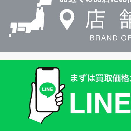
検
索
買
取
価
格
は
LINE
簡
単