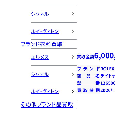
シャネル
ルイ・ヴィトン
ブランド衣料買取
6,000
買取金額
エルメス
ブランド
ROLEX
シャネル
商品名
デイト
型番
12650
買取時期
2026
ルイ・ヴィトン
その他ブランド品買取