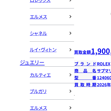
ロレックス
エルメス
シャネル
1,900
ルイ・ヴィトン
買取金額
ジュエリー
ブランド
ROLEX
商品名
サブマ
カルティエ
型番
12406
買取時期
2026
ブルガリ
エルメス