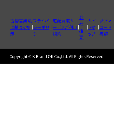
ダ
イ
会
古物営業法
プライバ
宅配買取サ
サイ
ダウン
ヤ
社
に基づく表
シーポリ
ービスご利用
トマ
ロード
ル
概
示
シー
規約
ップ
書類
0120604117
要
Copyright © K-Brand Off Co.,Ltd. All Rights Reserved.