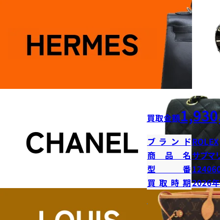
1,930
買取金額
ブランド
ROLEX
商品名
サブマ
型番
12406
買取時期
2026