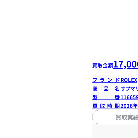
17,00
買取金額
ブランド
ROLEX
商品名
サブマ
型番
11665
買取時期
2026
買取実