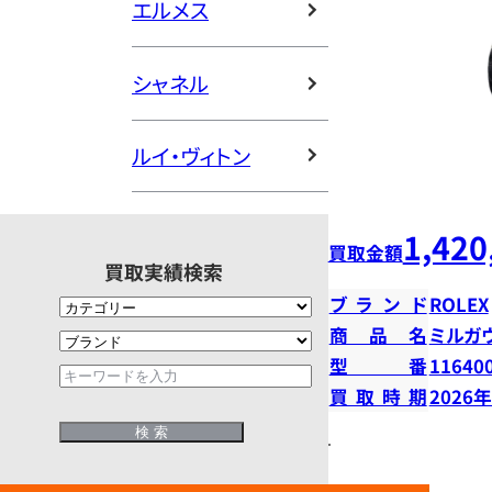
エルメス
シャネル
ルイ・ヴィトン
1,420
買取金額
買取実績検索
ブランド
ROLEX
商品名
ミルガ
型番
11640
買取時期
2026