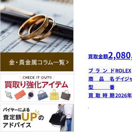
2,080
買取金額
ブランド
ROLEX
商品名
デイジ
型番
買取時期
2026