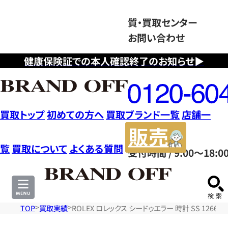
質・買取センター
お問い合わせ
健康保険証での本人確認終了のお知らせ▶
フ
リ
ー
ダ
買取トップ
初めての方へ
買取ブランド一覧
店舗一
イ
販
ヤ
売
覧
買取について
よくある質問
受付時間 / 9:00～18:0
ル
サ
0120604117
イ
ト
TOP
買取実績
ROLEX ロレックス シードゥエラー 時計 SS 126