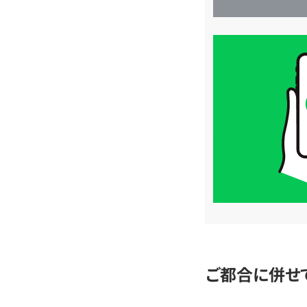
買
取
価
格
は
LINE
簡
単
査
定
ご都合に併せ