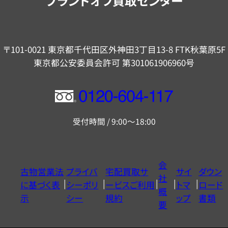
ブランドオフ買取センター
〒101-0021 東京都千代田区外神田3丁目13-8 FTK秋葉原5F
東京都公安委員会許可 第301061906960号
フ
リ
受付時間 / 9:00～18:00
ー
ダ
イ
会
古物営業法
プライバ
宅配買取サ
サイ
ダウン
ヤ
社
に基づく表
シーポリ
ービスご利用
トマ
ロード
ル
概
示
シー
規約
ップ
書類
0120604117
要