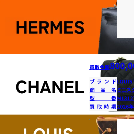
800,0
買取金額
ブランド
LOUIS
商品名
ミニス
型番
M1312
買取時期
2026