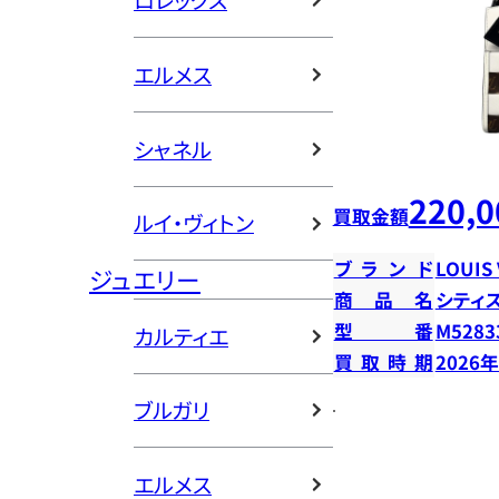
ロレックス
エルメス
シャネル
220,0
買取金額
ルイ・ヴィトン
ブランド
LOUIS
ジュエリー
商品名
シティ
型番
M5283
カルティエ
買取時期
2026
ブルガリ
エルメス