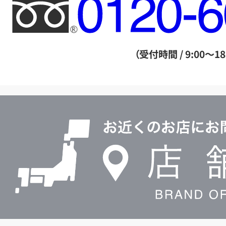
フ
リ
ー
ダ
（受付時間 / 9:00～18
イ
ヤ
ル
店
0120604117
舗
検
索