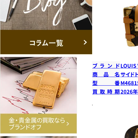
ブランド
LOUIS
商品名
サイド
型番
M4681
買取時期
2026