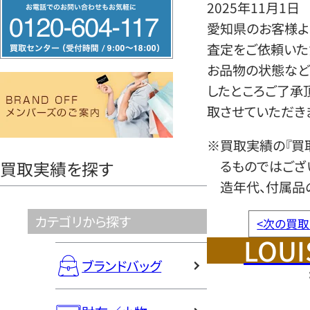
フ
2025年11月1日
リ
愛知県のお客様より
ー
査定をご依頼いた
ダ
お品物の状態など
イ
したところご了承
ヤ
取させていただき
ル
※買取実績の『買
0120604117
るものではござ
買取実績を探す
造年代、付属品
カテゴリから探す
<
次の買取
LOUI
ブランドバッグ