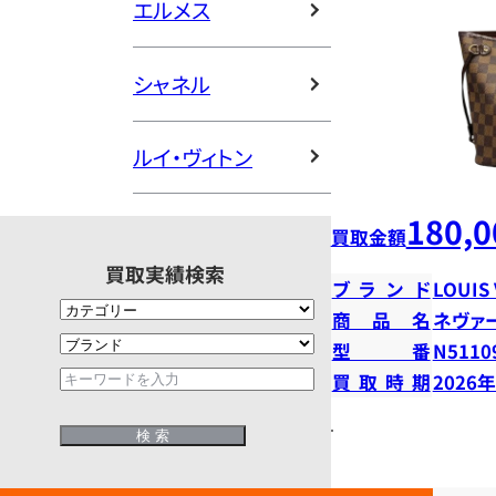
エルメス
シャネル
ルイ・ヴィトン
180,0
買取金額
買取実績検索
ブランド
LOUIS
商品名
ネヴァ
型番
N5110
買取時期
2026