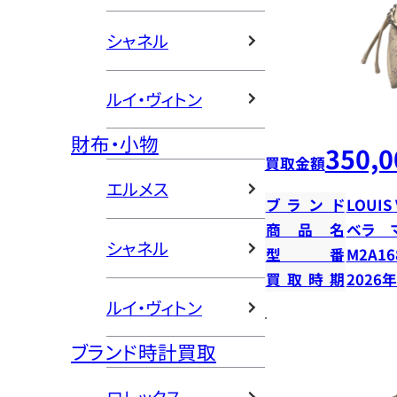
シャネル
ルイ・ヴィトン
財布・小物
350,0
買取金額
エルメス
ブランド
LOUIS
商品名
ベラ 
シャネル
型番
M2A16
買取時期
2026
ルイ・ヴィトン
ブランド時計買取