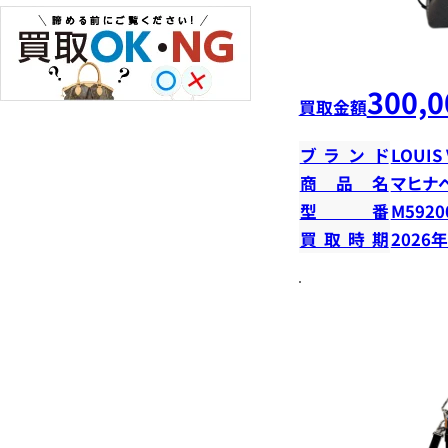
300,0
買取金額
ブランド
LOUIS
商品名
マヒナ
型番
M5920
買取時期
2026