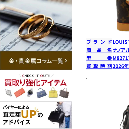
ブランド
LOUIS
商品名
ナノア
型番
M8271
買取時期
2026