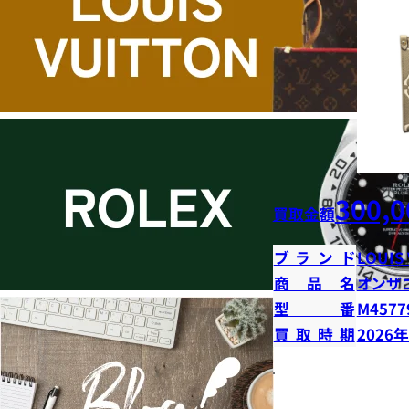
300,0
買取金額
ブランド
LOUIS
商品名
オンザ
型番
M4577
買取時期
2026