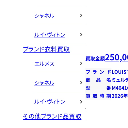
シャネル
ルイ・ヴィトン
ブランド衣料買取
250,0
買取金額
エルメス
ブランド
LOUIS
商品名
ミュル
シャネル
型番
M4641
買取時期
2026
ルイ・ヴィトン
その他ブランド品買取