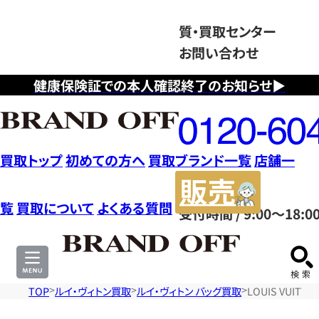
質・買取センター
お問い合わせ
健康保険証での本人確認終了のお知らせ▶
フ
リ
ー
ダ
買取トップ
初めての方へ
買取ブランド一覧
店舗一
イ
販
ヤ
売
覧
買取について
よくある質問
受付時間 / 9:00～18:0
ル
サ
0120604117
イ
ト
TOP
ルイ・ヴィトン買取
ルイ・ヴィトン バッグ買取
LOUIS VUIT