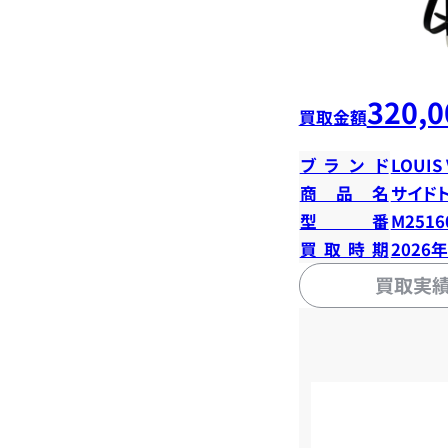
320,0
買取金額
ブランド
LOUIS
商品名
サイド
型番
M2516
買取時期
2026
買取実