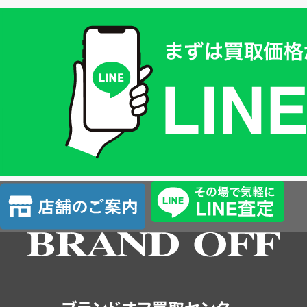
買
取
価
格
は
LINE
簡
単
査
店
定
舗
の
ご
案
内