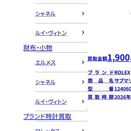
シャネル
ルイ・ヴィトン
財布・小物
1,900
買取金額
エルメス
ブランド
ROLEX
商品名
サブマ
シャネル
型番
12406
買取時期
2026
ルイ・ヴィトン
ブランド時計買取