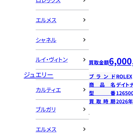
ロレックス
エルメス
シャネル
6,000
ルイ・ヴィトン
買取金額
ジュエリー
ブランド
ROLEX
商品名
デイト
カルティエ
型番
12650
買取時期
2026
ブルガリ
エルメス