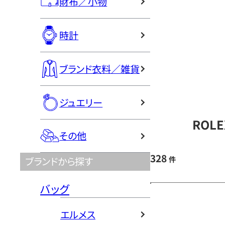
財布／小物
時計
ブランド衣料／雑貨
ジュエリー
ROL
その他
328
件
ブランドから探す
バッグ
エルメス