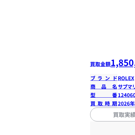
1,850
買取金額
ブランド
ROLEX
商品名
サブマ
型番
12406
買取時期
2026
買取実