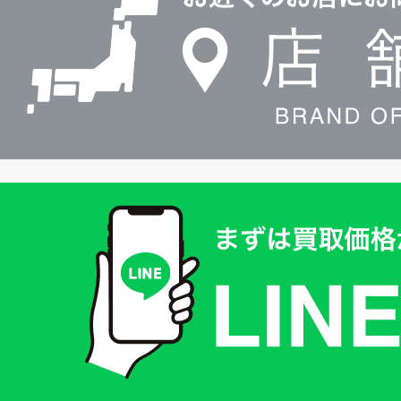
検
索
買
取
価
格
は
LINE
簡
単