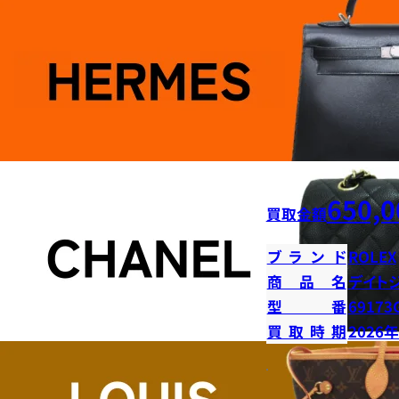
650,0
買取金額
ブランド
ROLEX
商品名
デイト
型番
69173
買取時期
2026