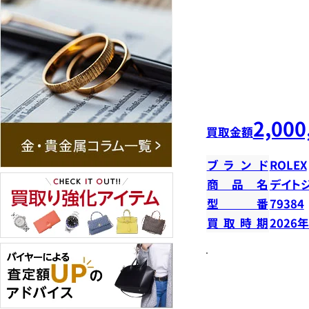
2,000
買取金額
ブランド
ROLEX
商品名
デイトジ
型番
79384
買取時期
2026