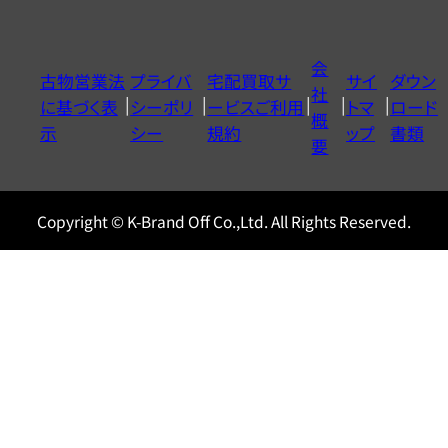
ダ
イ
会
古物営業法
プライバ
宅配買取サ
サイ
ダウン
ヤ
社
に基づく表
シーポリ
ービスご利用
トマ
ロード
ル
概
示
シー
規約
ップ
書類
0120604117
要
Copyright © K-Brand Off Co.,Ltd. All Rights Reserved.