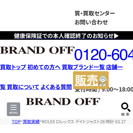
質・買取センター
お問い合わせ
健康保険証での本人確認終了のお知らせ▶
フ
リ
ー
ダ
買取トップ
初めての方へ
買取ブランド一覧
店舗一
イ
販
ヤ
売
覧
買取について
よくある質問
受付時間 / 9:00～18:0
ル
サ
0120604117
イ
ト
TOP
買取実績
ROLEX ロレックス デイトジャスト28 時計 SS 2