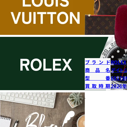
ブランド
ROLEX
商品名
デイト
型番
69178
買取時期
2026