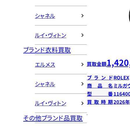
シャネル
ルイ・ヴィトン
ブランド衣料買取
1,420
買取金額
エルメス
ブランド
ROLEX
シャネル
商品名
ミルガ
型番
11640
買取時期
2026
ルイ・ヴィトン
その他ブランド品買取