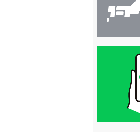
買
取
価
格
は
LINE
簡
単
査
定