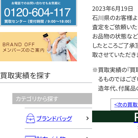
フ
2023年6月19日
リ
石川県のお客様より
ー
査定をご依頼いた
ダ
お品物の状態など
イ
したところご了承
ヤ
取させていただき
ル
0120604117
※買取実績の『買
買取実績を探す
るものではござ
造年代、付属品
カテゴリから探す
<
次の買取
ブランドバッグ