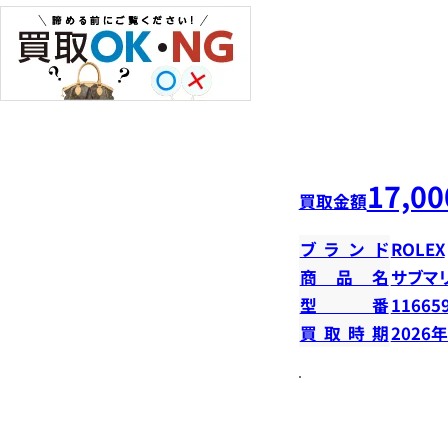
17,00
買取金額
ブランド
ROLEX
商品名
サブマ
型番
11665
買取時期
2026