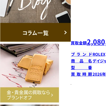
2,080
買取金額
ブランド
ROLEX
商品名
デイジ
型番
買取時期
2026