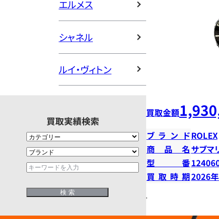
エルメス
シャネル
ルイ・ヴィトン
1,930
買取金額
買取実績検索
ブランド
ROLEX
商品名
サブマ
型番
12406
買取時期
2026