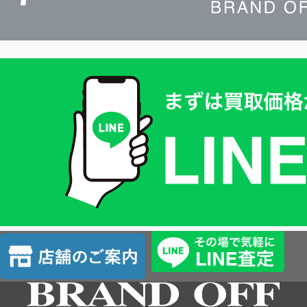
買
取
価
格
は
LINE
簡
単
査
店
定
舗
の
ご