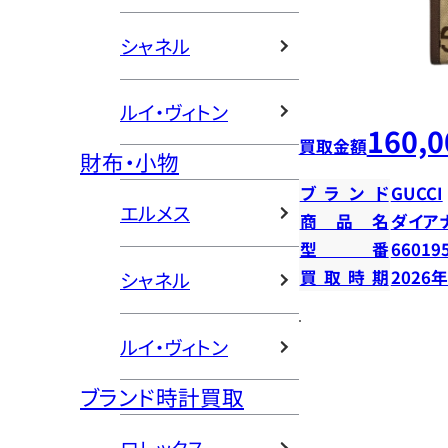
シャネル
ルイ・ヴィトン
160,0
買取金額
財布・小物
ブランド
GUCCI
エルメス
商品名
ダイア
型番
66019
買取時期
2026
シャネル
ルイ・ヴィトン
ブランド時計買取