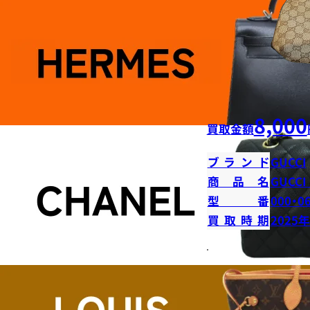
8,000
買取金額
ブランド
GUCCI
商品名
GUCC
型番
000・0
買取時期
2025