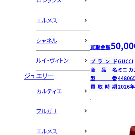
ロレックス
エルメス
シャネル
50,00
買取金額
ルイ・ヴィトン
ブランド
GUCCI
商品名
ミニ カ
ジュエリー
型番
44806
買取時期
2026
カルティエ
ブルガリ
エルメス