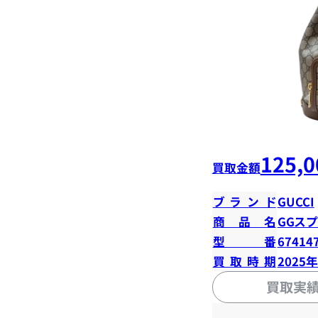
125,0
買取金額
ブランド
GUCCI
商品名
GGス
型番
67414
買取時期
2025
買取実