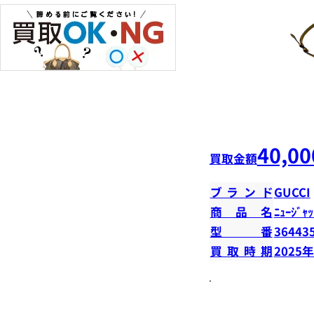
40,00
買取金額
ブランド
GUCCI
商品名
ﾆｭｰｼﾞｬｯ
型番
36443
買取時期
2025