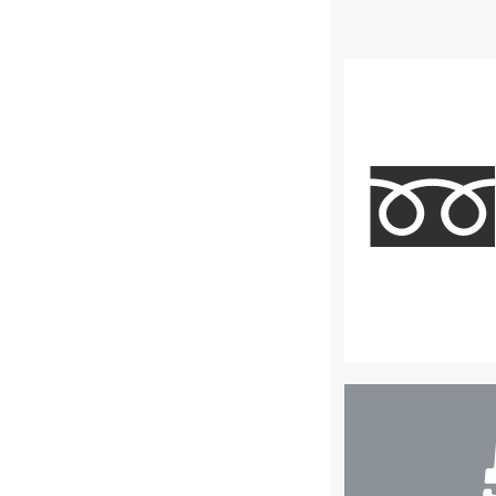
店
舗
検