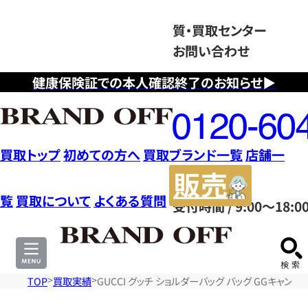
質・買取センター
お問い合わせ
健康保険証での本人確認終了のお知らせ▶
フ
リ
ー
ダ
買取トップ
初めての方へ
買取ブランド一覧
店舗一
イ
販
ヤ
売
覧
買取について
よくある質問
受付時間 / 9:00～18:0
ル
サ
0120604117
イ
ト
TOP
買取実績
GUCCI グッチ ショルダーバッグ バッグ GGキャンバ