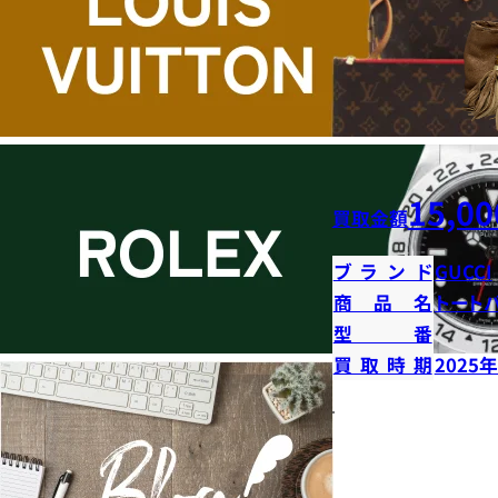
15,00
買取金額
ブランド
GUCCI
商品名
トート
型番
買取時期
2025