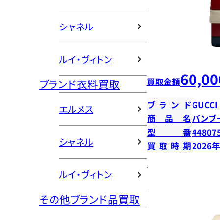
シャネル
ルイ・ヴィトン
60,00
買取金額
ブランド衣料買取
ブランド
GUCCI
エルメス
商品名
バンブ
型番
44807
シャネル
買取時期
2026
ルイ・ヴィトン
その他ブランド品買取