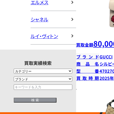
エルメス
シャネル
ルイ・ヴィトン
80,00
買取金額
ブランド
GUCCI
買取実績検索
商品名
シルビ
型番
47027
買取時期
2025