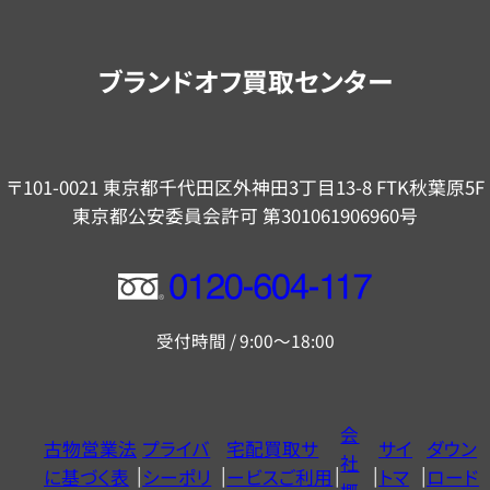
案
内
ブランドオフ買取センター
〒101-0021 東京都千代田区外神田3丁目13-8 FTK秋葉原5F
東京都公安委員会許可 第301061906960号
フ
リ
受付時間 / 9:00～18:00
ー
ダ
イ
会
古物営業法
プライバ
宅配買取サ
サイ
ダウン
ヤ
社
に基づく表
シーポリ
ービスご利用
トマ
ロード
ル