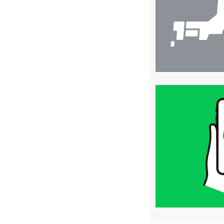
索
買
取
価
格
は
LINE
簡
単
査