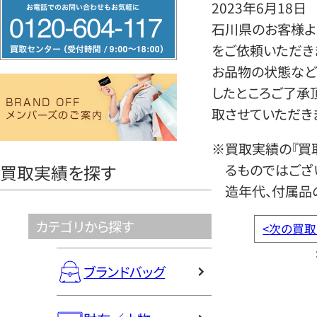
フ
2023年6月18日
リ
石川県のお客様よ
ー
をご依頼いただき
ダ
お品物の状態など
イ
したところご了承
ヤ
取させていただき
ル
※買取実績の『買
0120604117
るものではござ
買取実績を探す
造年代、付属品
カテゴリから探す
<
次の買取
ブランドバッグ