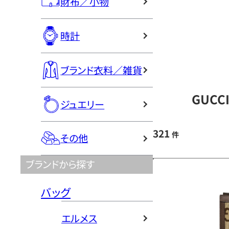
財布／小物
時計
ブランド衣料／雑貨
GUCC
ジュエリー
321
件
その他
ブランドから探す
バッグ
エルメス