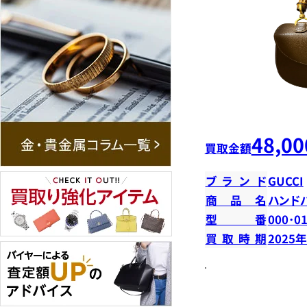
48,00
買取金額
ブランド
GUCCI
商品名
ハンド
型番
000･0
買取時期
2025