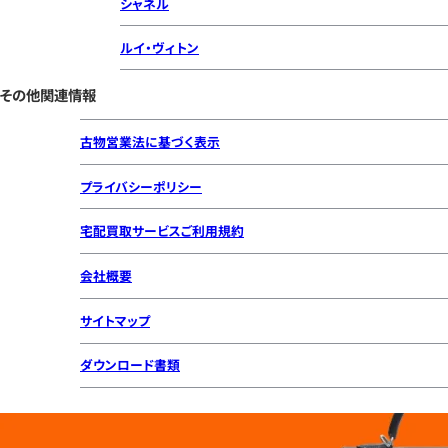
シャネル
ルイ・ヴィトン
その他関連情報
古物営業法に基づく表示
プライバシーポリシー
宅配買取サービスご利用規約
会社概要
サイトマップ
ダウンロード書類