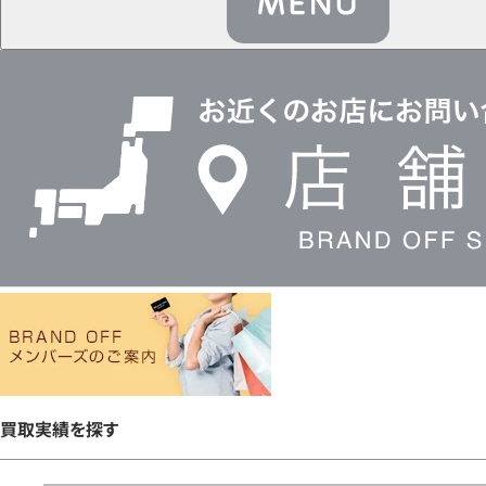
店
舗
検
索
買取実績を探す