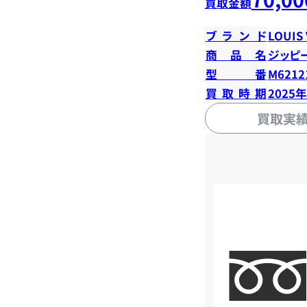
買取金額
ブランド
LOUIS
商品名
ジッピ
型番
M6212
買取時期
2025
買取実