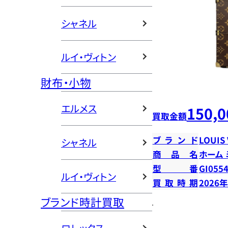
シャネル
ルイ・ヴィトン
財布・小物
エルメス
150,0
買取金額
ブランド
LOUIS
シャネル
商品名
ホーム
型番
GI055
ルイ・ヴィトン
買取時期
2026
ブランド時計買取