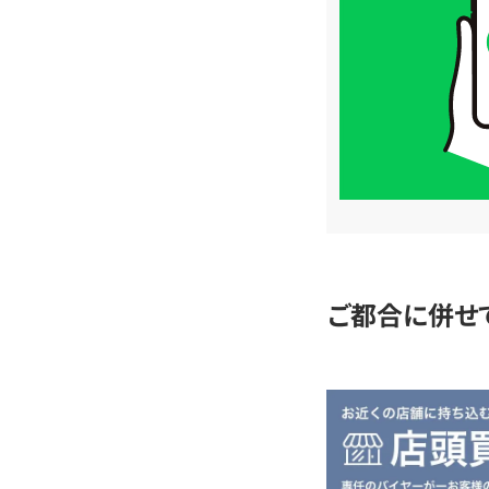
価
格
は
LINE
簡
単
査
定
ご都合に併せ