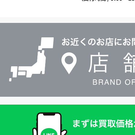
イ
ヤ
ル
店
0120604117
舗
検
索
買
取
価