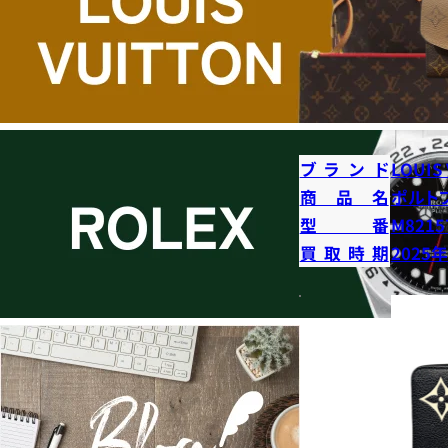
ブランド
LOUIS
商品名
ポルト
型番
M8215
買取時期
2025