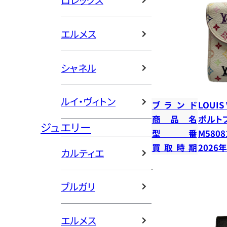
ロレックス
エルメス
シャネル
ルイ・ヴィトン
ブランド
LOUIS
商品名
ポルト
ジュエリー
型番
M5808
買取時期
2026
カルティエ
ブルガリ
エルメス