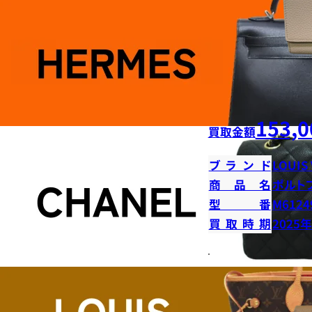
153,0
買取金額
ブランド
LOUIS
商品名
ポルト
型番
M6124
買取時期
2025