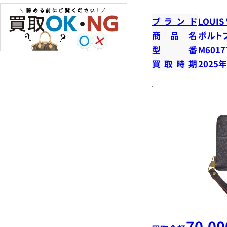
ブランド
LOUIS
商品名
ポルト
型番
M6017
買取時期
2025
70,00