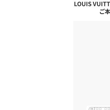
LOUIS VU
ご