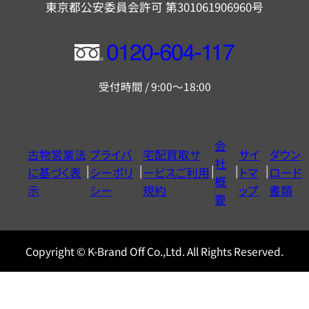
東京都公安委員会許可 第301061906960号
フ
リ
受付時間 / 9:00～18:00
ー
ダ
イ
会
古物営業法
プライバ
宅配買取サ
サイ
ダウン
ヤ
社
に基づく表
シーポリ
ービスご利用
トマ
ロード
ル
概
示
シー
規約
ップ
書類
0120604117
要
Copyright © K-Brand Off Co.,Ltd. All Rights Reserved.