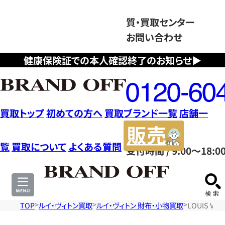
質・買取センター
お問い合わせ
健康保険証での本人確認終了のお知らせ▶
フ
リ
ー
ダ
買取トップ
初めての方へ
買取ブランド一覧
店舗一
イ
販
ヤ
売
覧
買取について
よくある質問
受付時間 / 9:00～18:0
ル
サ
0120604117
イ
ト
TOP
ルイ・ヴィトン買取
ルイ・ヴィトン 財布・小物買取
LOUIS V