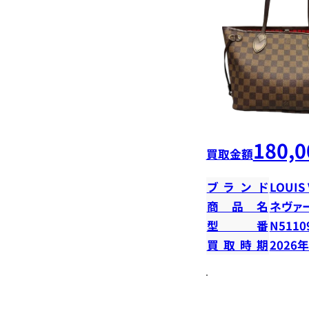
180,0
買取金額
ブランド
LOUIS
商品名
ネヴァ
型番
N5110
買取時期
2026