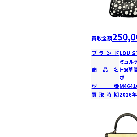
250,0
買取金額
ブランド
LOUIS
ミュル
商品名
ト✖️草
ボ
型番
M4641
買取時期
2026