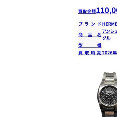
110,0
買取金額
ブランド
HERME
アンシ
商品名
グル
型番
買取時期
2026