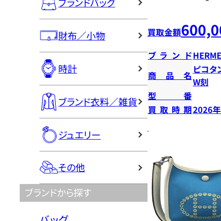
ブランドバッグ
600,0
買取金額
財布／小物
ブランド
HERME
時計
ピコタ
商品名
W刻
型番
ブランド衣料／雑貨
買取時期
2026
ジュエリー
その他
ブランドから探す
バッグ