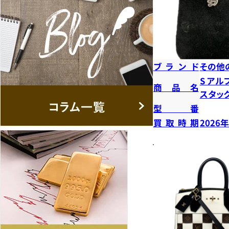
ブランド
その他
S ア
商品名
スタッ
型番
買取時期
2026