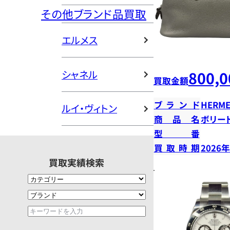
その他ブランド品買取
エルメス
シャネル
800,0
買取金額
ブランド
HERME
ルイ・ヴィトン
商品名
ボリー
型番
買取時期
2026
買取実績検索