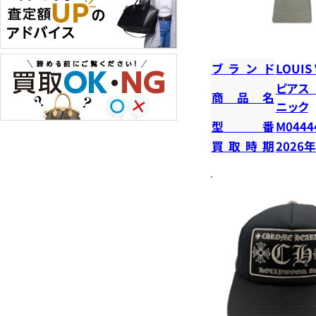
ブランド
LOUIS
ピアス
商品名
ニック
型番
M0444
買取時期
2026