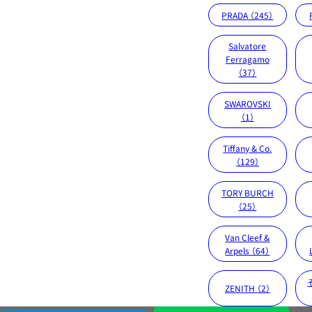
PRADA （245）
Salvatore
Ferragamo
（37）
SWAROVSKI
（1）
Tiffany & Co.
（129）
TORY BURCH
（25）
Van Cleef &
Arpels （64）
ZENITH （2）