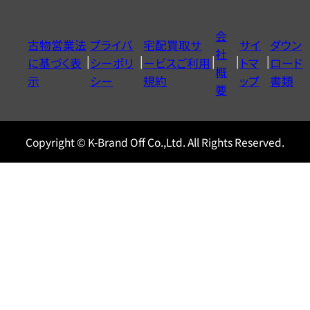
ダ
イ
会
古物営業法
プライバ
宅配買取サ
サイ
ダウン
ヤ
社
に基づく表
シーポリ
ービスご利用
トマ
ロード
ル
概
示
シー
規約
ップ
書類
0120604117
要
Copyright © K-Brand Off Co.,Ltd. All Rights Reserved.