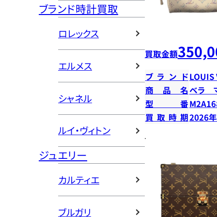
ブランド時計買取
ロレックス
350,0
買取金額
エルメス
ブランド
LOUIS
商品名
ベラ 
シャネル
型番
M2A16
買取時期
2026
ルイ・ヴィトン
ジュエリー
カルティエ
ブルガリ