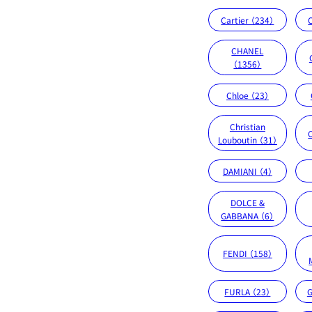
Cartier （234）
CHANEL
（1356）
Chloe （23）
Christian
Louboutin （31）
DAMIANI （4）
DOLCE &
GABBANA （6）
FENDI （158）
FURLA （23）
G