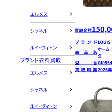
エルメス
150,0
買取金額
シャネル
ブランド
LOUIS
ルイ・ヴィトン
ホーム
商品名
ク
ブランド衣料買取
型番
GI055
買取時期
2026
エルメス
シャネル
ルイ・ヴィトン