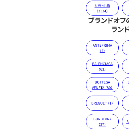
財布・小物
（2124）
ブランドオフ
ラン
ANTEPRIMA
（2）
BALENCIAGA
（63）
BOTTEGA
VENETA （80）
BREGUET （1）
BURBERRY
B
（37）