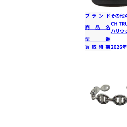
ブランド
その他
CH TR
商品名
ハリウ
型番
買取時期
2026