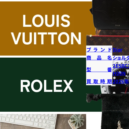
ブランド
Dior
商品名
ショル
2ESBC
型番
H00N
買取時期
2026