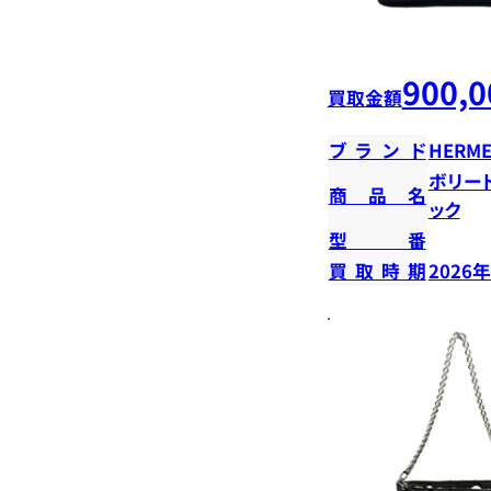
900,0
買取金額
ブランド
HERME
ボリー
商品名
ック
型番
買取時期
2026