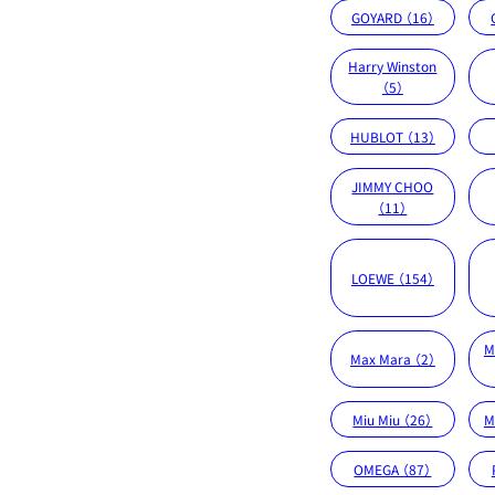
GOYARD （16）
Harry Winston
（5）
HUBLOT （13）
JIMMY CHOO
（11）
LOEWE （154）
M
Max Mara （2）
Miu Miu （26）
M
OMEGA （87）