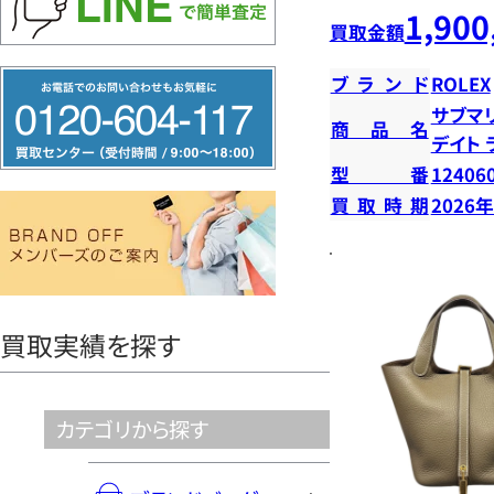
1,900
買取金額
フ
ブランド
ROLEX
リ
サブマ
商品名
デイト
ー
型番
12406
ダ
買取時期
2026
イ
ヤ
ル
0120604117
買取実績を探す
カテゴリから探す