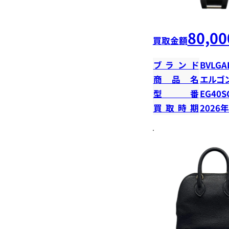
80,00
買取金額
ブランド
BVLGA
商品名
エルゴ
型番
EG40S
買取時期
2026