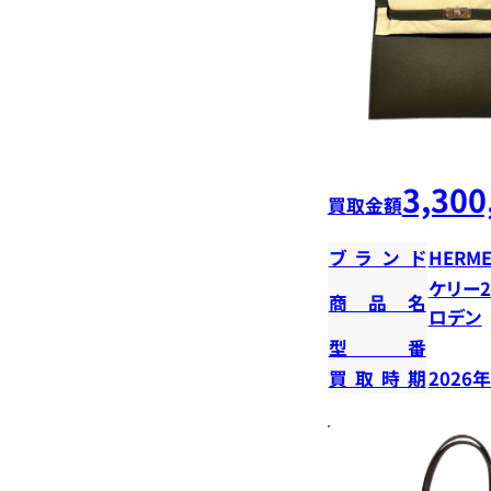
3,300
買取金額
ブランド
HERME
ケリー2
商品名
ロデン
型番
買取時期
2026