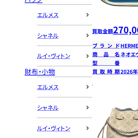
エルメス
270,0
買取金額
シャネル
ブランド
HERME
商品名
ネオエ
ルイ・ヴィトン
型番
財布・小物
買取時期
2026
エルメス
シャネル
ルイ・ヴィトン