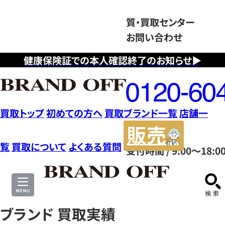
質・買取センター
お問い合わせ
健康保険証での本人確認終了のお知らせ▶
フ
リ
ー
ダ
買取トップ
初めての方へ
買取ブランド一覧
店舗一
イ
販
ヤ
売
覧
買取について
よくある質問
受付時間 / 9:00～18:0
ル
サ
0120604117
イ
ト
ブランド 買取実績