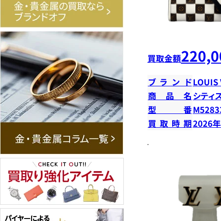
220,0
買取金額
ブランド
LOUIS
商品名
シティ
型番
M5283
買取時期
2026