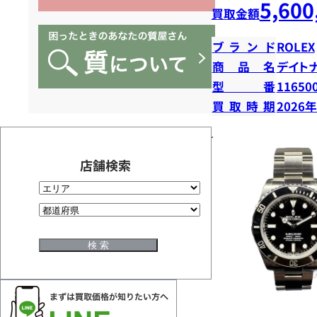
5,600
買取金額
ブランド
ROLEX
商品名
デイト
型番
11650
買取時期
2026
店舗検索