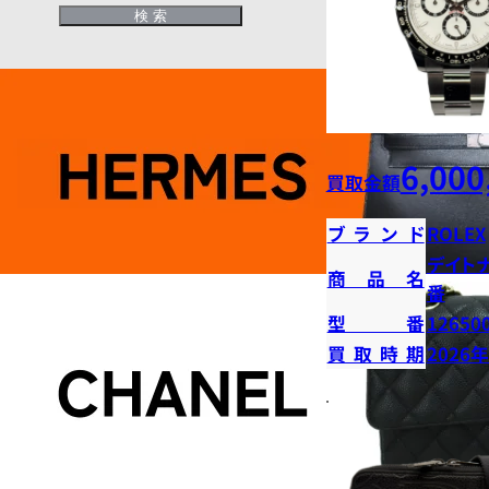
6,000
買取金額
ブランド
ROLEX
デイト
商品名
番
型番
12650
買取時期
2026