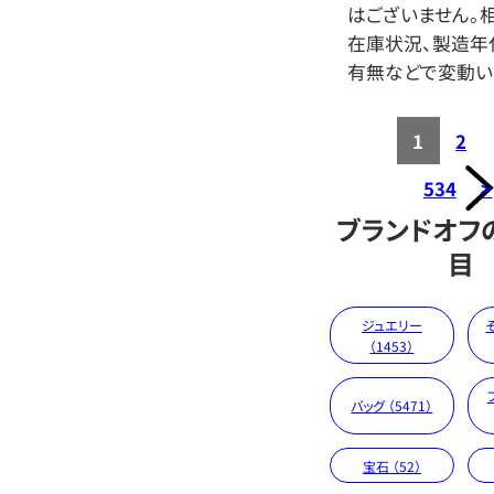
はございません。相
在庫状況、製造年
有無などで変動い
1
2
534
>
ブランドオフ
目
ジュエリー
（1453）
バッグ （5471）
宝石 （52）