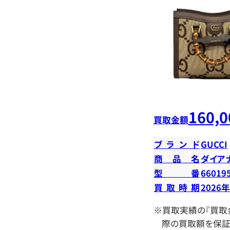
160,0
買取金額
ブランド
GUCCI
商品名
ダイア
型番
66019
買取時期
2026
※買取実績の『買取
際の買取額を保証