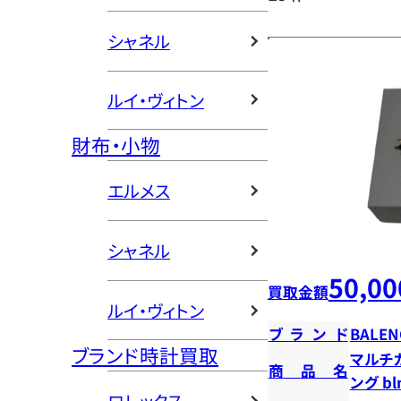
シャネル
ルイ・ヴィトン
財布・小物
エルメス
シャネル
50,00
買取金額
ルイ・ヴィトン
ブランド
BALEN
ブランド時計買取
マルチカ
商品名
ング bl