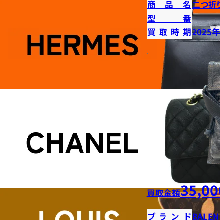
商品名
二つ折
型番
買取時期
2025
35,00
買取金額
ブランド
BALEN