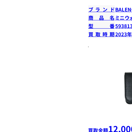
ブランド
BALEN
商品名
ミニウ
型番
59381
買取時期
2023
12,00
買取金額