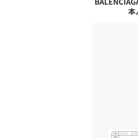
BALENCI
本