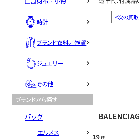
造年代、付属品
財布／小物
<
次の買取
時計
ブランド衣料／雑貨
ジュエリー
その他
ブランドから探す
BALENCI
バッグ
エルメス
19
件