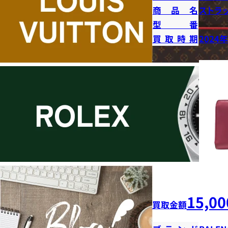
商品名
ストラ
型番
買取時期
2024
15,00
買取金額