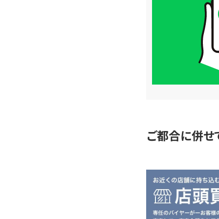
価
格
は
LINE
簡
単
査
定
ご都合に併せ