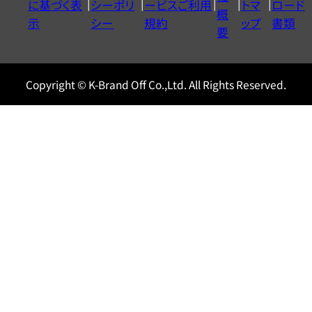
に基づく表
シーポリ
ービスご利用
トマ
ロード
ル
概
示
シー
規約
ップ
書類
0120604117
要
Copyright © K-Brand Off Co.,Ltd. All Rights Reserved.