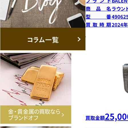
ブランド
BALEN
商品名
ラウン
型番
49062
買取時期
2024
25,00
買取金額