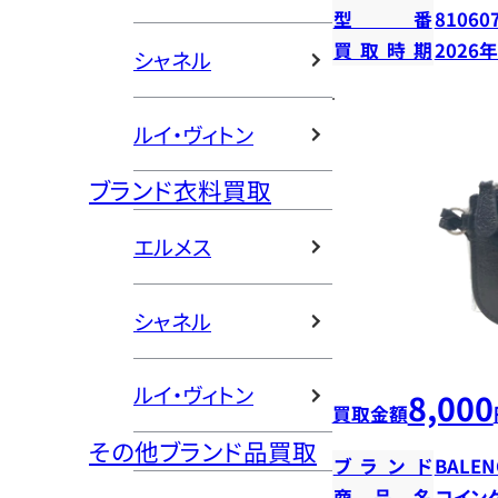
型番
81060
買取時期
2026
シャネル
ルイ・ヴィトン
ブランド衣料買取
エルメス
シャネル
ルイ・ヴィトン
8,000
買取金額
その他ブランド品買取
ブランド
BALEN
商品名
コイン