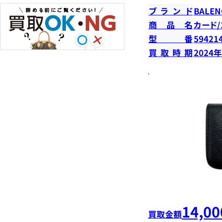
ブランド
BALEN
商品名
カード
型番
59421
買取時期
2024
14,00
買取金額