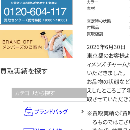
フ
カラー
素材
リ
ー
査定時の状態
ダ
付属品
買取店舗
イ
ヤ
2026年6月30日
ル
東京都のお客様より
0120604117
ィメンズ チャーム/
買取実績を探す
いただきました。
お品物の状態など
えしたところご了
カテゴリから探す
取させていただき
ブランドバッグ
※買取実績の『買
るものではござ