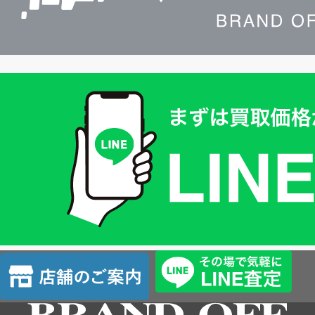
買
取
価
格
は
LINE
簡
単
査
店
定
舗
の