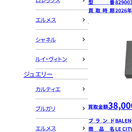
ロレックス
型番
82900
買取時期
2026
エルメス
シャネル
ルイ・ヴィトン
ジュエリー
カルティエ
38,00
買取金額
ブルガリ
ブランド
BALEN
エルメス
商品名
LE C