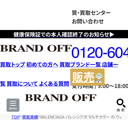
質・買取センター
お問い合わせ
健康保険証での本人確認終了のお知らせ▶
フ
リ
ー
ダ
買取トップ
初めての方へ
買取ブランド一覧
店舗一
イ
販
ヤ
売
覧
買取について
よくある質問
受付時間 / 9:00～18:0
ル
サ
0120604117
イ
ト
TOP
買取実績
BALENCIAGA バレンシアガ マルチカラー の ウィ