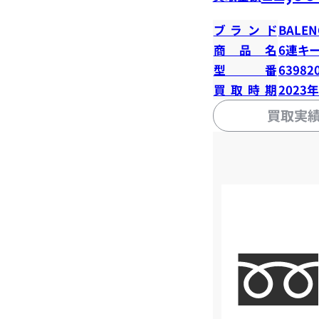
ブランド
BALEN
商品名
6連キ
型番
63982
買取時期
2023
買取実