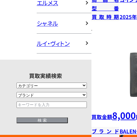
エルメス
型番
買取時期
2025
シャネル
ルイ・ヴィトン
買取実績検索
8,000
買取金額
ブランド
BALEN