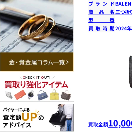
ブランド
BALEN
商品名
三つ折
型番
買取時期
2024
10,00
買取金額