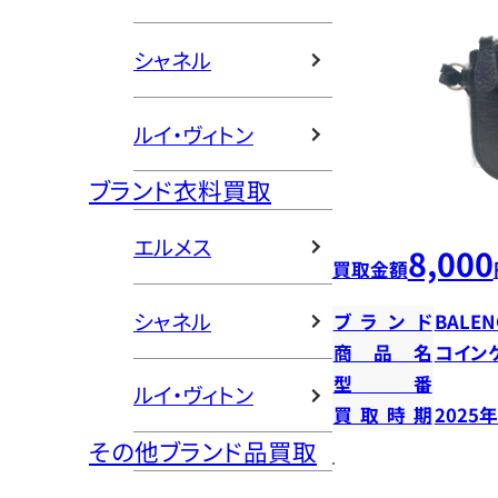
シャネル
ルイ・ヴィトン
ブランド衣料買取
エルメス
8,000
買取金額
シャネル
ブランド
BALEN
商品名
コイン
型番
ルイ・ヴィトン
買取時期
2025
その他ブランド品買取