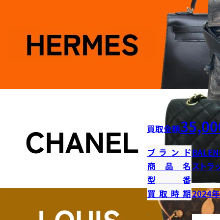
35,00
買取金額
ブランド
BALEN
商品名
ストラ
型番
買取時期
2024