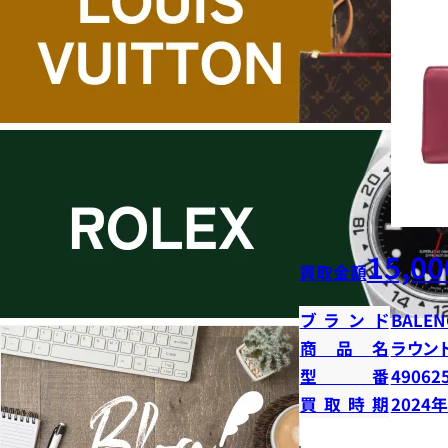
15,00
買取金額
ブランド
BALEN
商品名
ラウン
型番
49062
買取時期
2024