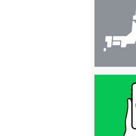
舗
検
索
買
取
価
格
は
LINE
簡