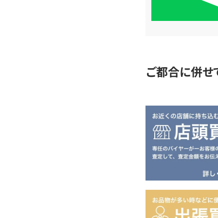
単
査
定
ご都合に併せ