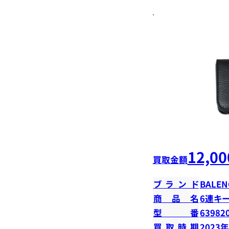
12,00
買取金額
ブランド
BALEN
商品名
6連キ
型番
63982
買取時期
2023