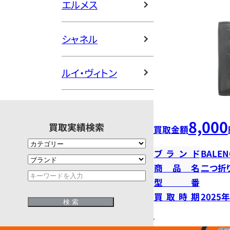
エルメス
シャネル
ルイ・ヴィトン
8,000
買取実績検索
買取金額
ブランド
BALEN
商品名
二つ折
型番
買取時期
2025