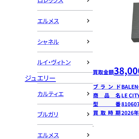
ロレックス
エルメス
シャネル
ルイ・ヴィトン
38,00
買取金額
ジュエリー
ブランド
BALEN
カルティエ
商品名
LE C
型番
81060
買取時期
2026
ブルガリ
エルメス