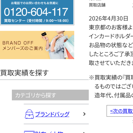
フ
買取店舗
リ
2026年4月30日
ー
東京都のお客様よりバ
ダ
インカードホルダ
イ
お品物の状態など
ヤ
したところご了承
ル
取させていただき
0120604117
買取実績を探す
※買取実績の『買
るものではござ
カテゴリから探す
造年代、付属品
<
次の買取
ブランドバッグ