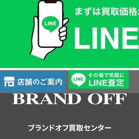
取
価
格
は
LINE
簡
単
査
店
定
舗
の
ご
案
内
ブランドオフ買取センター