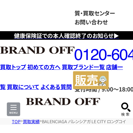
質・買取センター
お問い合わせ
健康保険証での本人確認終了のお知らせ▶
フ
リ
ー
ダ
買取トップ
初めての方へ
買取ブランド一覧
店舗一
イ
販
ヤ
売
覧
買取について
よくある質問
受付時間 / 9:00～18:0
ル
サ
0120604117
イ
ト
TOP
買取実績
BALENCIAGA バレンシアガ LE CITY ロングコ