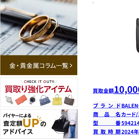
10,00
買取金額
ブランド
BALEN
商品名
カード
型番
59421
買取時期
2024