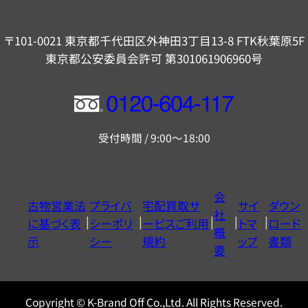
〒101-0021 東京都千代田区外神田3丁目13-8 FTK秋葉原5F
東京都公安委員会許可 第301061906960号
フ
リ
受付時間 / 9:00～18:00
ー
ダ
イ
会
古物営業法
プライバ
宅配買取サ
サイ
ダウン
ヤ
社
に基づく表
シーポリ
ービスご利用
トマ
ロード
ル
概
示
シー
規約
ップ
書類
0120604117
要
Copyright © K-Brand Off Co.,Ltd. All Rights Reserved.