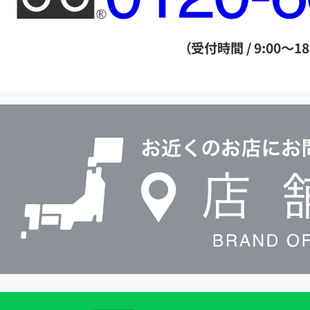
ー
ダ
（受付時間 / 9:00～18
イ
ヤ
ル
店
0120604117
舗
検
索
買