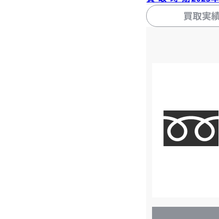
買取実
店