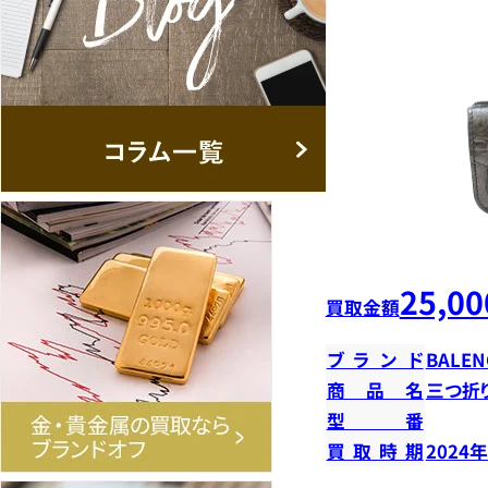
25,00
買取金額
ブランド
BALEN
商品名
三つ折
型番
買取時期
2024