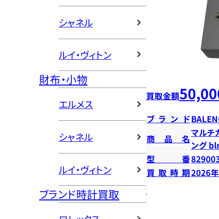
シャネル
ルイ・ヴィトン
財布・小物
50,00
買取金額
エルメス
ブランド
BALEN
マルチカ
シャネル
商品名
ング bl
型番
82900
ルイ・ヴィトン
買取時期
2026
ブランド時計買取