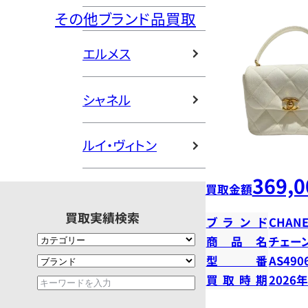
その他ブランド品買取
エルメス
シャネル
ルイ・ヴィトン
369,0
買取金額
買取実績検索
ブランド
CHANE
商品名
チェー
型番
AS490
買取時期
2026