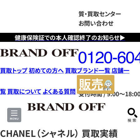
質・買取センター
お問い合わせ
健康保険証での本人確認終了のお知らせ▶
フ
リ
ー
ダ
買取トップ
初めての方へ
買取ブランド一覧
店舗一
イ
販
ヤ
売
覧
買取について
よくある質問
受付時間 / 9:00～18:0
ル
サ
0120604117
イ
ト
CHANEL（シャネル） 買取実績