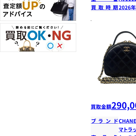
買取時期
2026
290,0
買取金額
ブランド
CHANE
マトラ