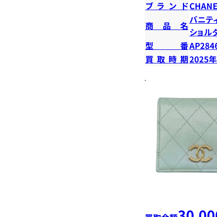
ブランド
CHANE
バニテ
商品名
ショル
型番
AP284
買取時期
2025
30,00