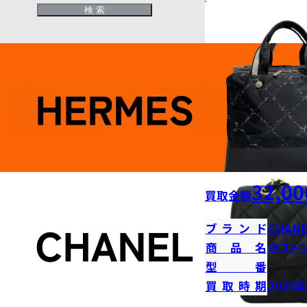
32,00
買取金額
ブランド
CHANE
商品名
ボストン
型番
買取時期
2026