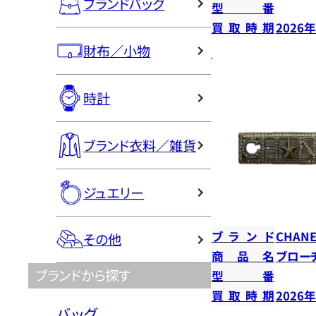
ブランドバッグ
型番
買取時期
2026
財布／小物
時計
ブランド衣料／雑貨
ジュエリー
ブランド
CHANE
その他
商品名
ブロー
ブランドから探す
型番
買取時期
2026
バッグ