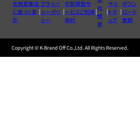
古物営業法
プライバ
宅配買取サ
サイ
ダウン
ヤ
社
に基づく表
シーポリ
ービスご利用
トマ
ロード
ル
概
示
シー
規約
ップ
書類
0120604117
要
Copyright © K-Brand Off Co.,Ltd. All Rights Reserved.