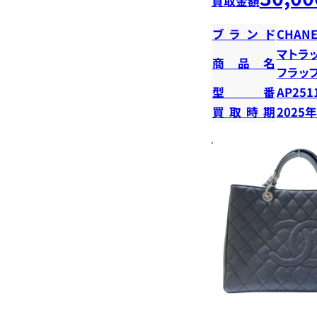
買取金額
ブランド
CHANE
マトラ
商品名
フラッ
型番
AP251
買取時期
2025