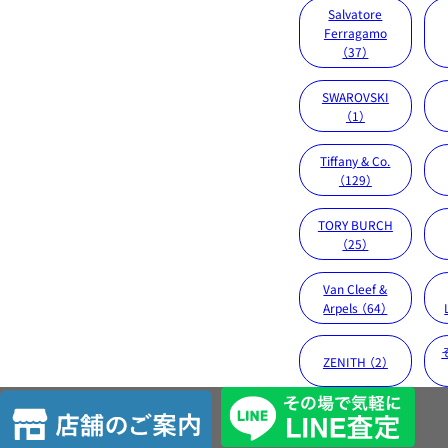
Salvatore
Ferragamo
（37）
SWAROVSKI
（1）
Tiffany & Co.
（129）
TORY BURCH
（25）
Van Cleef &
Arpels （64）
ZENITH （2）
店
舗