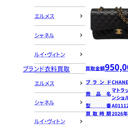
エルメス
シャネル
ルイ・ヴィトン
950,0
ブランド衣料買取
買取金額
ブランド
CHANE
エルメス
マトラッ
商品名
ンショ
シャネル
型番
A0111
買取時期
2026
ルイ・ヴィトン