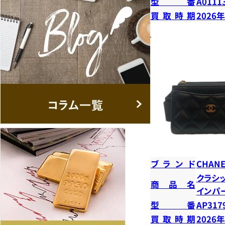
型番
A0111
買取時期
2026
ブランド
CHANE
クラシ
商品名
インパ
型番
AP317
買取時期
2026