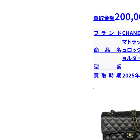
200,0
買取金額
ブランド
CHANE
マトラ
商品名
ュロッ
ョルダ
型番
買取時期
2025