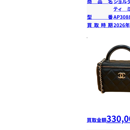
商品名
ショル
ティ 
型番
AP308
買取時期
2026
330,0
買取金額