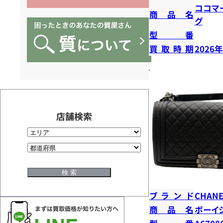
ココマ
商品名
グ
型番
買取時期
2026
店舗検索
ブランド
CHANE
商品名
ボーイ