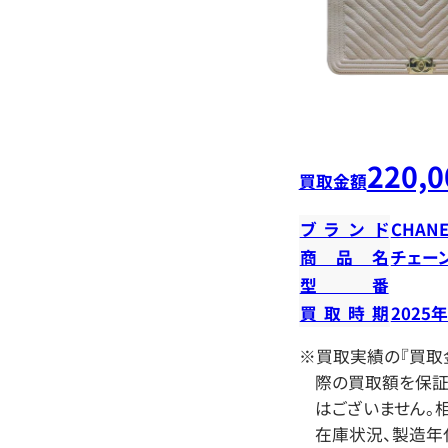
220,0
買取金額
ブランド
CHANE
商品名
チェー
型番
買取時期
2025
※買取実績の『買取
際の買取額を保証
はございません。相
在庫状況、製造年