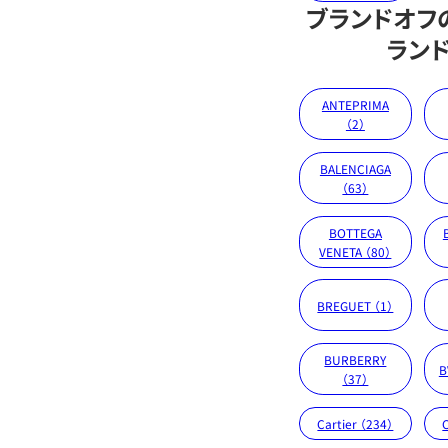
ブランドオフ
ラン
ANTEPRIMA
（2）
BALENCIAGA
（63）
BOTTEGA
VENETA （80）
BREGUET （1）
BURBERRY
B
（37）
Cartier （234）