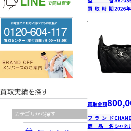
型番
A6708
買取時期
2026
フ
リ
ー
ダ
イ
ヤ
ル
0120604117
買取実績を探す
800,0
買取金額
カテゴリから探す
ブランド
CHANE
商品名
シャネ