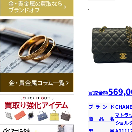
569,0
買取金額
ブランド
CHANE
マトラ
商品名
ショ
型番
A0111