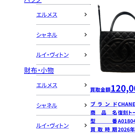
エルメス
シャネル
ルイ・ヴィトン
財布・小物
エルメス
120,0
買取金額
ブランド
CHANE
シャネル
商品名
復刻ト
型番
A0180
ルイ・ヴィトン
買取時期
2026