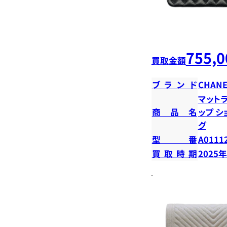
755,0
買取金額
ブランド
CHANE
マットラ
商品名
ップ 
グ
型番
A0111
買取時期
2025