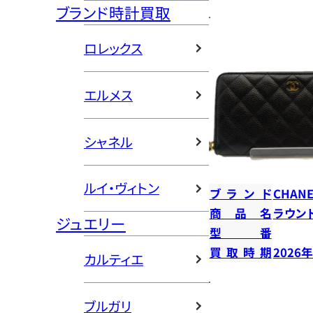
ブランド時計買取
ロレックス
エルメス
シャネル
ルイ・ヴィトン
ブランド
CHANE
商品名
ラウン
ジュエリー
型番
買取時期
2026
カルティエ
ブルガリ