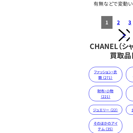
有無などで変動い
1
2
3
>
CHANEL（シ
買取品
ファッション・衣
類 （271）
財布・小物
（221）
ジュエリー （22）
そのほかのアイ
テム （35）