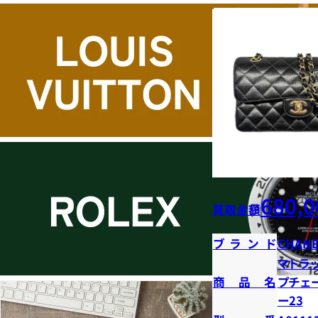
680,0
買取金額
ブランド
CHANE
マトラ
商品名
プチェ
ー23