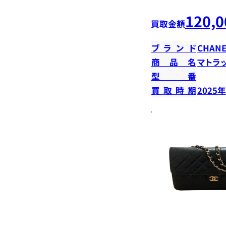
120,0
買取金額
ブランド
CHANE
商品名
マトラ
型番
買取時期
2025