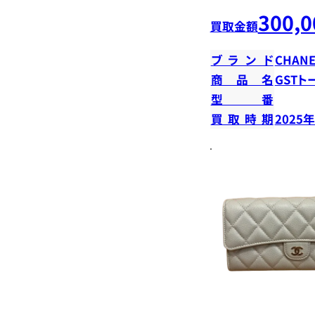
300,0
買取金額
ブランド
CHANE
商品名
GSTト
型番
買取時期
2025