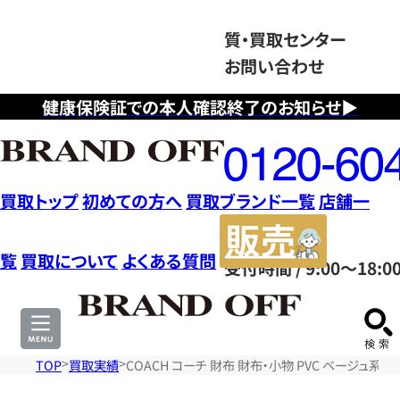
質・買取センター
お問い合わせ
健康保険証での本人確認終了のお知らせ▶
フ
リ
ー
ダ
買取トップ
初めての方へ
買取ブランド一覧
店舗一
イ
販
ヤ
売
覧
買取について
よくある質問
受付時間 / 9:00～18:0
ル
サ
0120604117
イ
ト
TOP
買取実績
COACH コーチ 財布 財布・小物 PVC ベージュ系