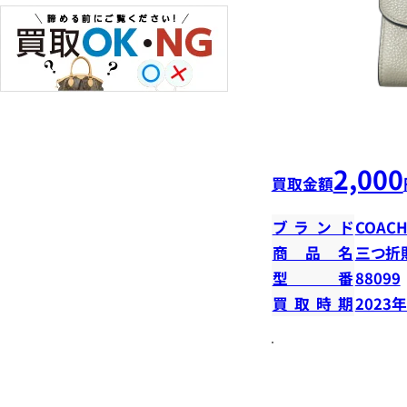
2,000
買取金額
ブランド
COAC
商品名
三つ折
型番
88099
買取時期
2023