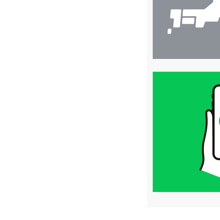
買
取
価
格
は
LINE
簡
単
査
定