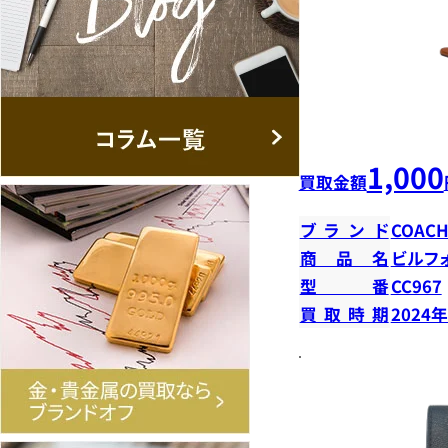
1,000
買取金額
ブランド
COAC
商品名
ビルフ
型番
CC967
買取時期
2024