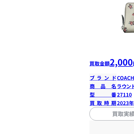
2,000
買取金額
ブランド
COAC
商品名
ラウン
型番
27110
買取時期
2023
買取実