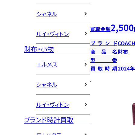
シャネル
2,500
買取金額
ルイ・ヴィトン
ブランド
COAC
財布・小物
商品名
財布
型番
エルメス
買取時期
2024
シャネル
ルイ・ヴィトン
ブランド時計買取