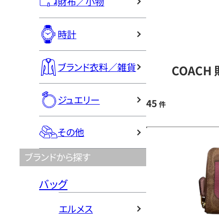
財布／小物
時計
ブランド衣料／雑貨
COACH
ジュエリー
45
件
その他
ブランドから探す
バッグ
エルメス