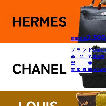
2,500
買取金額
ブランド
COAC
商品名
長財布
型番
買取時期
2024