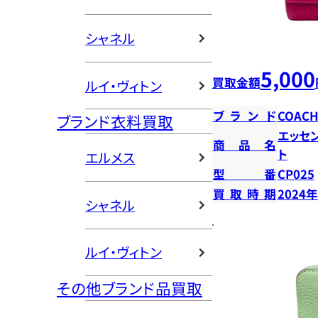
シャネル
5,000
買取金額
ルイ・ヴィトン
ブランド
COAC
ブランド衣料買取
エッセ
商品名
ト
エルメス
型番
CP025
買取時期
2024
シャネル
ルイ・ヴィトン
その他ブランド品買取