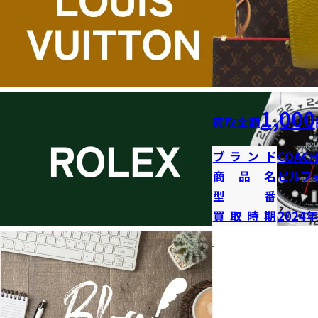
1,000
買取金額
ブランド
COAC
商品名
ビルフ
型番
買取時期
2024