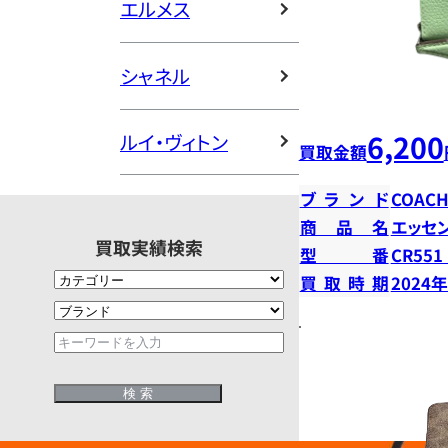
エルメス
シャネル
6,200
ルイ・ヴィトン
買取金額
ブランド
COAC
商品名
エッセン
買取実績検索
型番
CR551
買取時期
2024