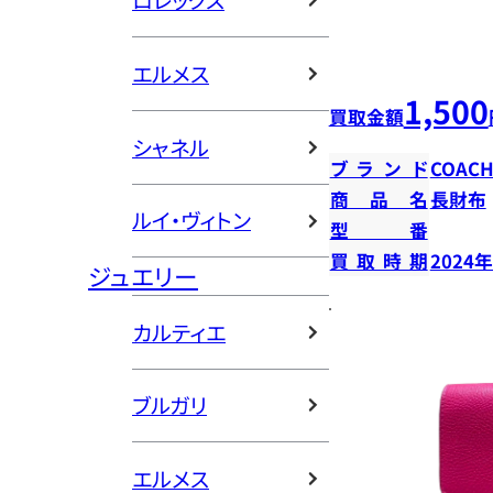
ロレックス
エルメス
1,500
買取金額
シャネル
ブランド
COAC
商品名
長財布
ルイ・ヴィトン
型番
買取時期
2024
ジュエリー
カルティエ
ブルガリ
エルメス