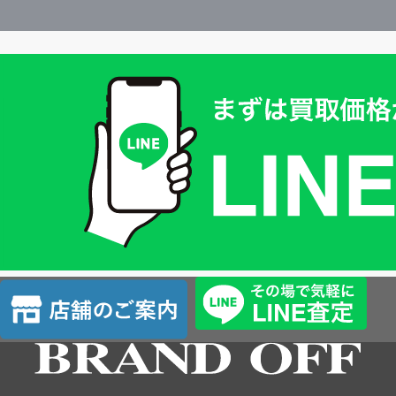
買
取
価
格
は
LINE
簡
単
査
店
定
舗
の
ご