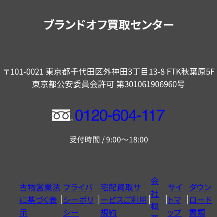
案
内
ブランドオフ買取センター
〒101-0021 東京都千代田区外神田3丁目13-8 FTK秋葉原5F
東京都公安委員会許可 第301061906960号
フ
リ
受付時間 / 9:00～18:00
ー
ダ
イ
会
古物営業法
プライバ
宅配買取サ
サイ
ダウン
ヤ
社
に基づく表
シーポリ
ービスご利用
トマ
ロード
ル
概
示
シー
規約
ップ
書類