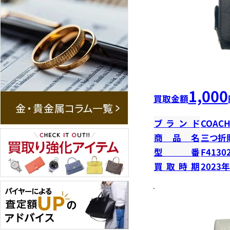
1,000
買取金額
ブランド
COAC
商品名
三つ折
型番
F4130
買取時期
2023