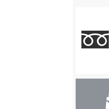
店
舗
検
索