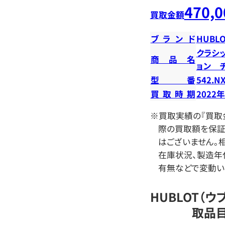
470,0
買取金額
ブランド
HUBLO
クラシ
商品名
ョン 
型番
542.NX
買取時期
2022
※買取実績の『買取
際の買取額を保証
はございません。相
在庫状況、製造年
有無などで変動い
HUBLOT（ウ
取品