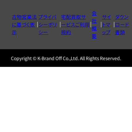
ダ
イ
会
古物営業法
プライバ
宅配買取サ
サイ
ダウン
ヤ
社
に基づく表
シーポリ
ービスご利用
トマ
ロード
ル
概
示
シー
規約
ップ
書類
0120604117
要
Copyright © K-Brand Off Co.,Ltd. All Rights Reserved.