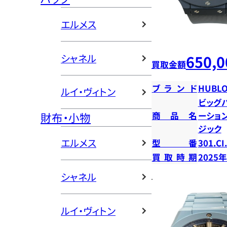
エルメス
650,0
シャネル
買取金額
ブランド
HUBLO
ルイ・ヴィトン
ビッグ
財布・小物
商品名
ーショ
ジック
エルメス
型番
301.CI
買取時期
2025
シャネル
ルイ・ヴィトン