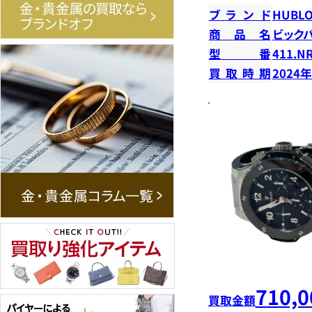
ブランド
HUBLO
商品名
ビック
型番
411.NR
買取時期
2024
710,0
買取金額