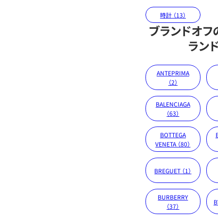
時計 （13）
ブランドオフ
ラン
ANTEPRIMA
（2）
BALENCIAGA
（63）
BOTTEGA
VENETA （80）
BREGUET （1）
BURBERRY
B
（37）