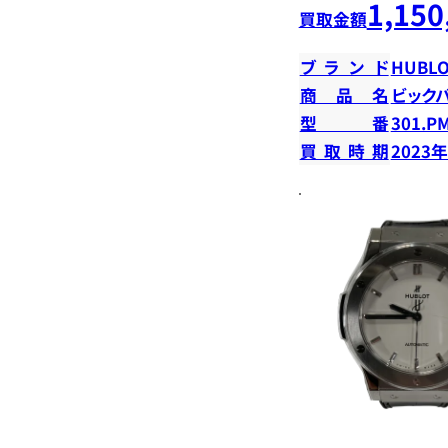
1,150
買取金額
ブランド
HUBLO
商品名
ビック
型番
301.P
買取時期
2023