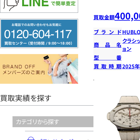
400,0
買取金額
フ
ブランド
HUBLO
リ
クラシ
ー
商品名
ョン
ダ
型番
イ
買取時期
2025
ヤ
ル
0120604117
買取実績を探す
カテゴリから探す