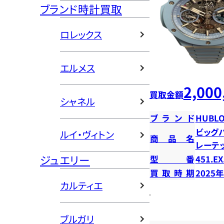
ブランド時計買取
ロレックス
エルメス
2,000
買取金額
シャネル
ブランド
HUBLO
ビッグ
ルイ・ヴィトン
商品名
レーテ
ジュエリー
型番
451.EX
買取時期
2025
カルティエ
ブルガリ