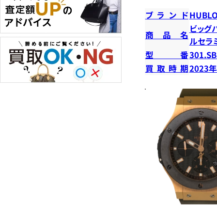
ブランド
HUBLO
ビッグ
商品名
ルセラ
型番
301.SB
買取時期
2023