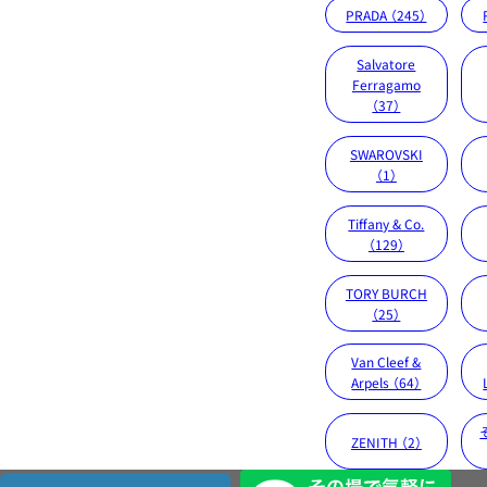
PRADA （245）
Salvatore
Ferragamo
（37）
SWAROVSKI
（1）
Tiffany & Co.
（129）
TORY BURCH
（25）
Van Cleef &
Arpels （64）
ZENITH （2）
店