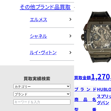
その他ブランド品買取
エルメス
シャネル
ルイ・ヴィトン
1,270
買取金額
買取実績検索
ブランド
HUBLO
スプリ
商品名
グバン
型番