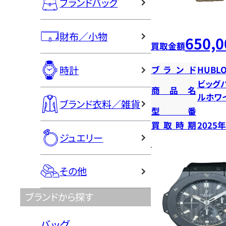
ブランドバッグ
財布／小物
650,0
買取金額
時計
ブランド
HUBLO
ビッグ
商品名
ルホワ
ブランド衣料／雑貨
型番
買取時期
2025
ジュエリー
その他
ブランドから探す
バッグ