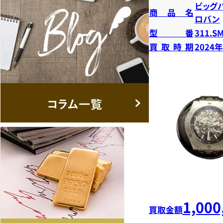
ビッグ
商品名
ロバン
型番
311.SM
買取時期
2024
1,000
買取金額