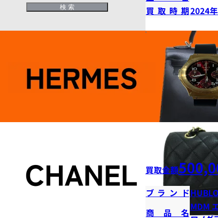
買取時期
2024
500,0
買取金額
ブランド
HUBLO
MDM 
商品名