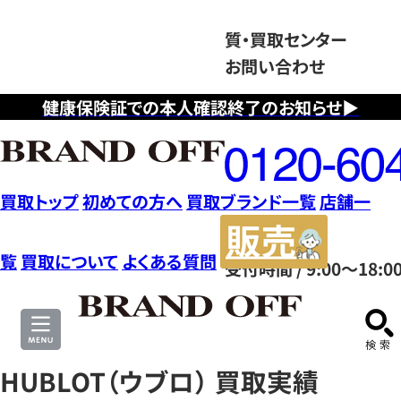
質・買取センター
お問い合わせ
健康保険証での本人確認終了のお知らせ▶
フ
リ
ー
ダ
買取トップ
初めての方へ
買取ブランド一覧
店舗一
イ
販
ヤ
売
覧
買取について
よくある質問
受付時間 / 9:00～18:0
ル
サ
0120604117
イ
ト
HUBLOT（ウブロ） 買取実績