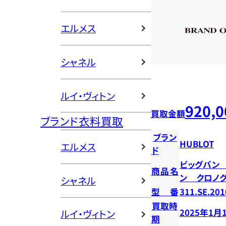
エルメス
シャネル
ルイ・ヴィトン
920,0
買取金額
ブランド衣料買取
ブラン
HUBLOT
エルメス
ド
ビッグバン
商品名
ン クロノ
シャネル
型番
311.SE.201
買取時
2025年1月
ルイ・ヴィトン
期