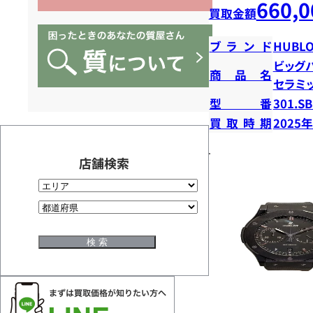
660,0
買取金額
ブランド
HUBLO
ビッグ
商品名
セラミ
型番
301.SB
買取時期
2025
店舗検索