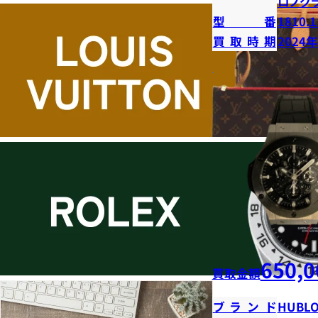
ロノグ
型番
1810.1
買取時期
2024
650,0
買取金額
ブランド
HUBLO