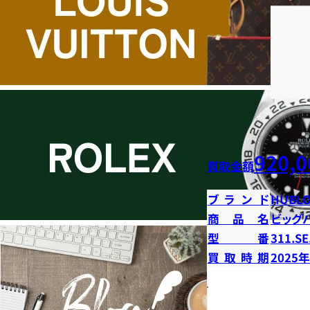
920,0
買取金額
ブランド
HUBLO
商品名
ビッグ
型番
311.SE
買取時期
2025