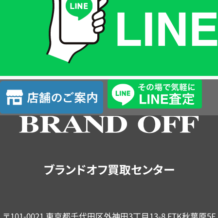
格
は
LINE
簡
単
査
店
定
舗
の
ご
案
内
ブランドオフ買取センター
〒101-0021 東京都千代田区外神田3丁目13-8 FTK秋葉原5F