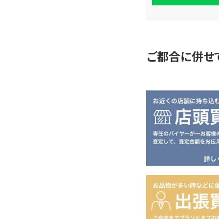
査
定
ご都合に併せ