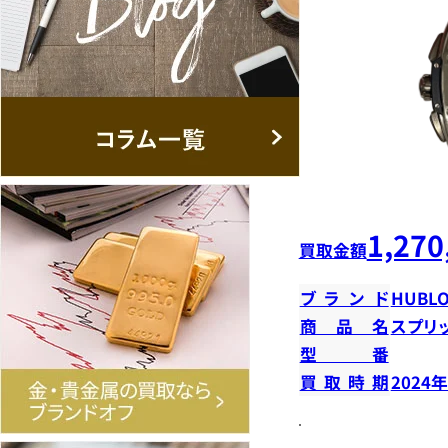
1,270
買取金額
ブランド
HUBLO
商品名
スプリ
型番
買取時期
2024