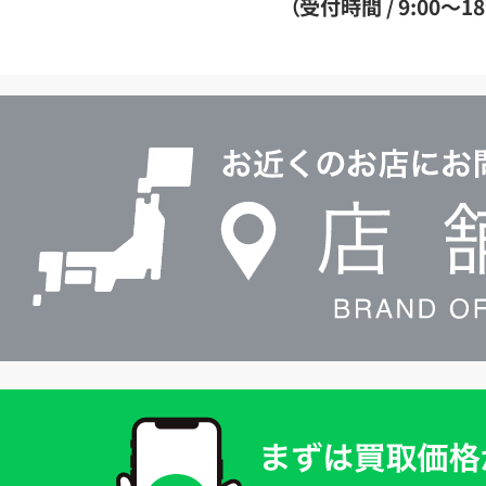
（受付時間 / 9:00～18
イ
ヤ
ル
店
0120604117
舗
検
索
買
取
価