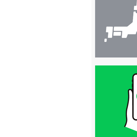
検
索
買
取
価
格
は
LINE
簡
単