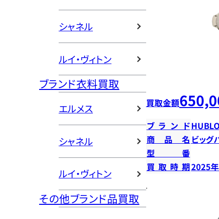
シャネル
ルイ・ヴィトン
ブランド衣料買取
650,0
買取金額
エルメス
ブランド
HUBLO
商品名
ビッグ
シャネル
型番
買取時期
2025
ルイ・ヴィトン
その他ブランド品買取