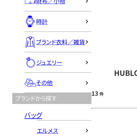
財布／小物
時計
ブランド衣料／雑貨
ジュエリー
HUBL
その他
13
件
ブランドから探す
バッグ
エルメス