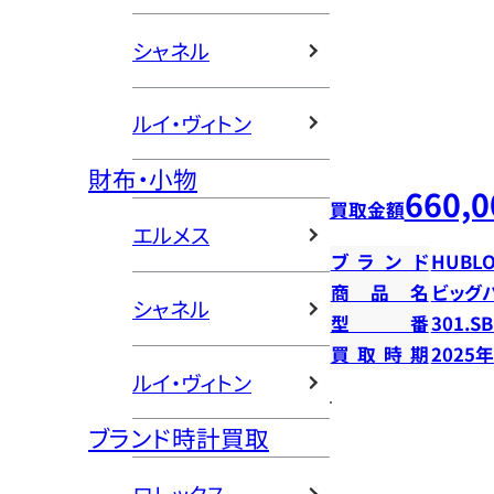
シャネル
ルイ・ヴィトン
財布・小物
660,0
買取金額
エルメス
ブランド
HUBLO
商品名
ビッグ
シャネル
型番
301.SB
買取時期
2025
ルイ・ヴィトン
ブランド時計買取