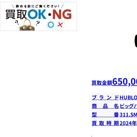
650,0
買取金額
ブランド
HUBLO
商品名
ビッグ
型番
311.SM
買取時期
2024