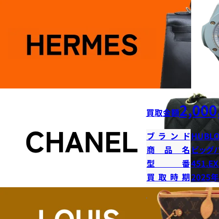
2,000
買取金額
ブランド
HUBLO
商品名
ビッグ
型番
451.EX
買取時期
2025