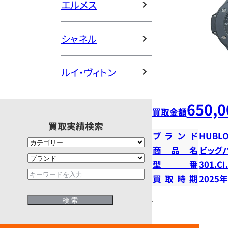
エルメス
シャネル
ルイ・ヴィトン
650,0
買取金額
買取実績検索
ブランド
HUBLO
商品名
ビッグ
型番
301.CI
買取時期
2025