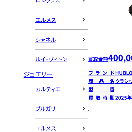
ロレックス
エルメス
シャネル
400,0
ルイ・ヴィトン
買取金額
ジュエリー
ブランド
HUBLO
商品名
クラシ
カルティエ
型番
買取時期
2025
ブルガリ
エルメス