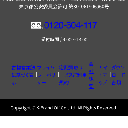
東京都公安委員会許可 第301061906960号
フ
リ
受付時間 / 9:00～18:00
ー
ダ
イ
会
古物営業法
プライバ
宅配買取サ
サイ
ダウン
ヤ
社
に基づく表
シーポリ
ービスご利用
トマ
ロード
ル
概
示
シー
規約
ップ
書類
0120604117
要
Copyright © K-Brand Off Co.,Ltd. All Rights Reserved.