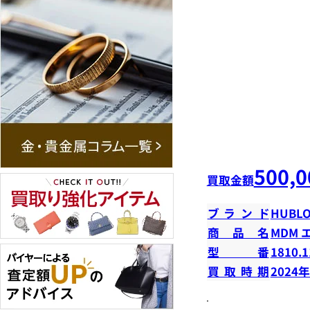
500,0
買取金額
ブランド
HUBLO
商品名
MDM 
型番
1810.1
買取時期
2024