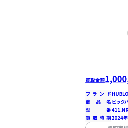
1,000
買取金額
ブランド
HUBLO
商品名
ビック
型番
411.NR
買取時期
2024