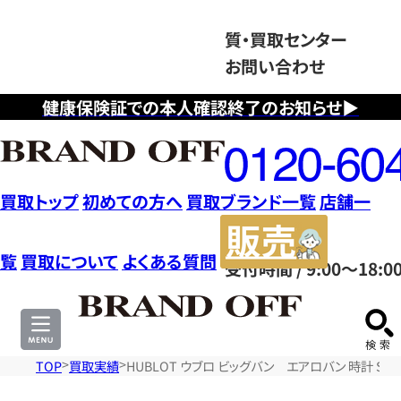
質・買取センター
お問い合わせ
健康保険証での本人確認終了のお知らせ▶
フ
リ
ー
ダ
買取トップ
初めての方へ
買取ブランド一覧
店舗一
イ
販
ヤ
売
覧
買取について
よくある質問
受付時間 / 9:00～18:0
ル
サ
0120604117
イ
ト
TOP
買取実績
HUBLOT ウブロ ビッグバン エアロバン 時計 SS 3