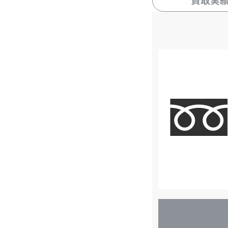
買取実
店
舗