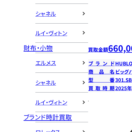
シャネル
ルイ・ヴィトン
660,0
財布・小物
買取金額
エルメス
ブランド
HUBLO
商品名
ビッグ
型番
301.SB
シャネル
買取時期
2025
ルイ・ヴィトン
ブランド時計買取