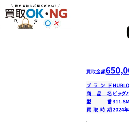
650,0
買取金額
ブランド
HUBLO
商品名
ビッグ
型番
311.SM
買取時期
2024