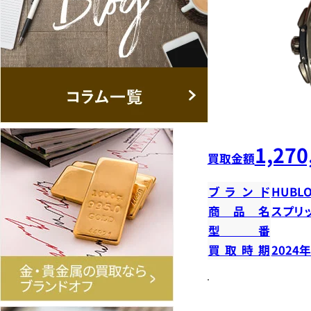
1,270
買取金額
ブランド
HUBLO
商品名
スプリ
型番
買取時期
2024