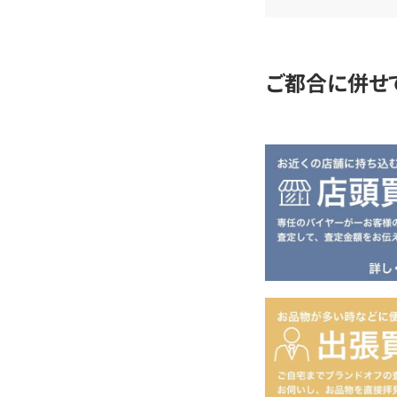
定
ご都合に併せ