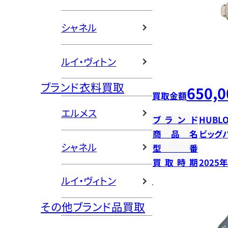
シャネル
ルイ・ヴィトン
ブランド衣料買取
650,0
買取金額
エルメス
ブランド
HUBLO
商品名
ビッグ
シャネル
型番
買取時期
2025
ルイ・ヴィトン
その他ブランド品買取