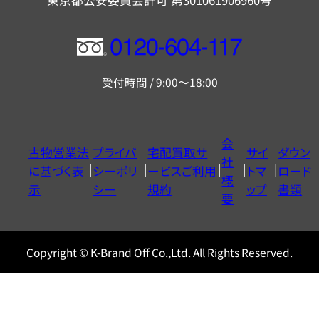
東京都公安委員会許可 第301061906960号
フ
リ
受付時間 / 9:00～18:00
ー
ダ
イ
会
古物営業法
プライバ
宅配買取サ
サイ
ダウン
ヤ
社
に基づく表
シーポリ
ービスご利用
トマ
ロード
ル
概
示
シー
規約
ップ
書類
0120604117
要
Copyright © K-Brand Off Co.,Ltd. All Rights Reserved.