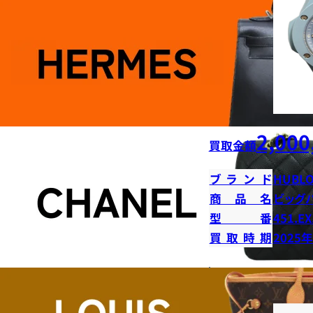
2,000
買取金額
ブランド
HUBLO
商品名
ビッグ
型番
451.EX
買取時期
2025