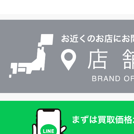
イ
ヤ
ル
店
0120604117
舗
検
索
買
取
価
格