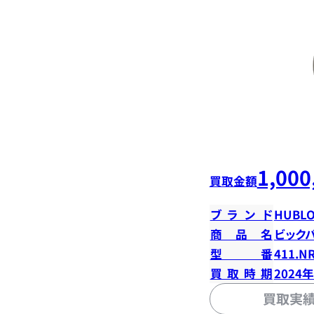
1,000
買取金額
ブランド
HUBLO
商品名
ビック
型番
411.NR
買取時期
2024
買取実