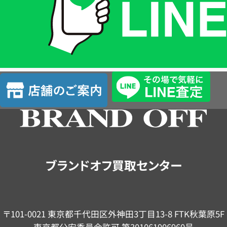
は
LINE
簡
単
査
店
定
舗
の
ご
案
内
ブランドオフ買取センター
〒101-0021 東京都千代田区外神田3丁目13-8 FTK秋葉原5F