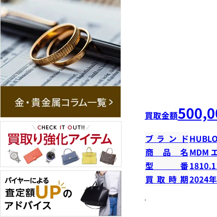
500,0
買取金額
ブランド
HUBLO
商品名
MDM 
型番
1810.1
買取時期
2024