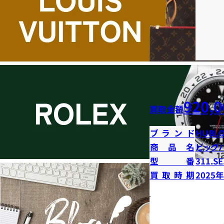
920,0
買取金額
ブランド
HUBLO
商品名
ビッグ
型番
311.SE
買取時期
2025