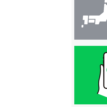
索
買
取
価
格
は
LINE
簡
単
査