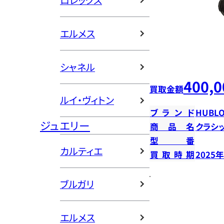
ロレックス
エルメス
シャネル
400,0
買取金額
ルイ・ヴィトン
ブランド
HUBLO
ジュエリー
商品名
クラシ
型番
カルティエ
買取時期
2025
ブルガリ
エルメス