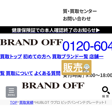
質・買取センター
お問い合わせ
健康保険証での本人確認終了のお知らせ▶
フ
リ
ー
ダ
買取トップ
初めての方へ
買取ブランド一覧
店舗一
イ
販
ヤ
売
覧
買取について
よくある質問
受付時間 / 9:00～18:0
ル
サ
0120604117
イ
ト
TOP
買取実績
HUBLOT ウブロ ビッグバンインテグレーテット 時計 セ