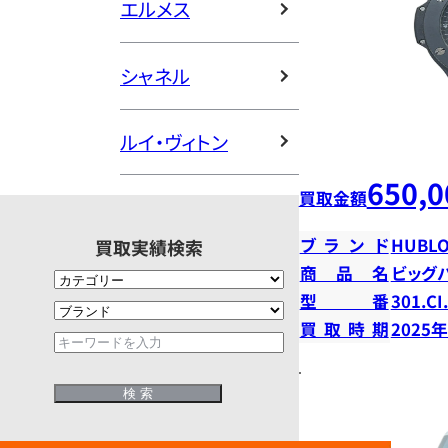
エルメス
シャネル
ルイ・ヴィトン
650,0
買取金額
ブランド
HUBLO
買取実績検索
商品名
ビッグ
型番
301.CI
買取時期
2025