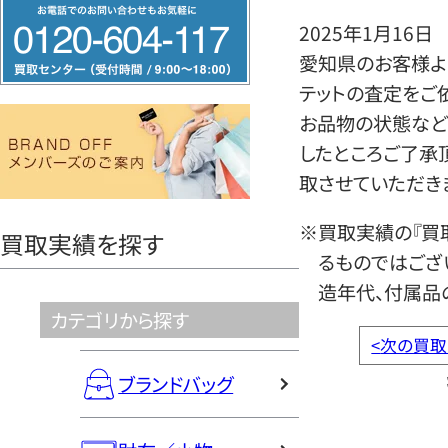
フ
2025年1月16日
リ
愛知県のお客様よ
ー
テットの査定をご
ダ
お品物の状態など
イ
したところご了承
ヤ
取させていただき
ル
0120604117
※買取実績の『買
買取実績を探す
るものではござ
造年代、付属品
カテゴリから探す
<
次の買取
ブランドバッグ