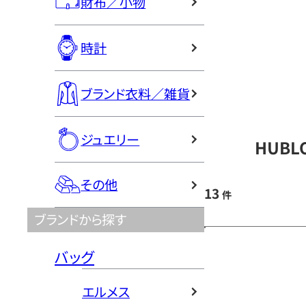
財布／小物
時計
ブランド衣料／雑貨
ジュエリー
HUBL
その他
13
件
ブランドから探す
バッグ
エルメス