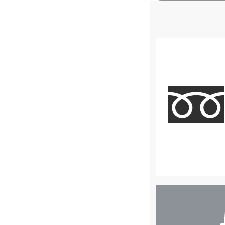
店
舗
検