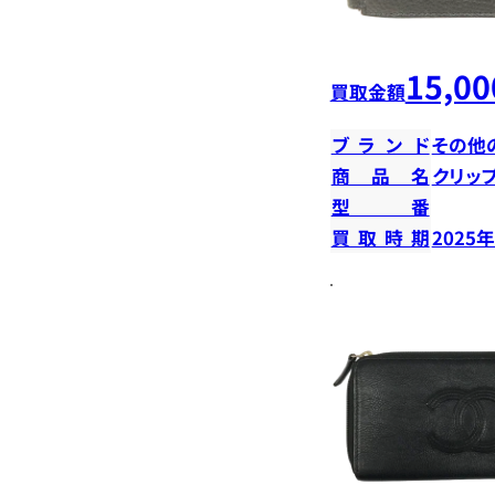
15,00
買取金額
ブランド
その他
商品名
クリッ
型番
買取時期
2025