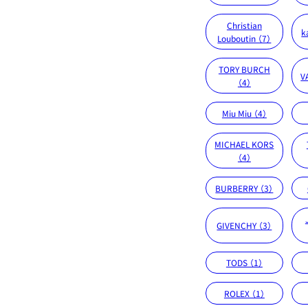
Christian
k
Louboutin （7）
TORY BURCH
V
（4）
Miu Miu （4）
MICHAEL KORS
（4）
BURBERRY （3）
GIVENCHY （3）
TODS （1）
ROLEX （1）