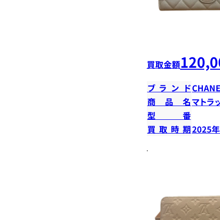
120,0
買取金額
ブランド
CHANE
商品名
マトラ
型番
買取時期
2025