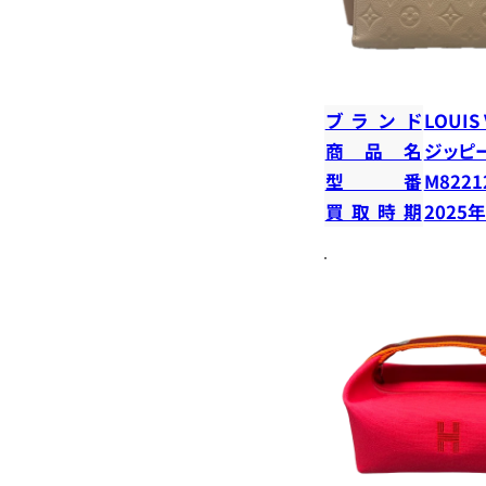
ブランド
LOUIS
商品名
ジッピ
型番
M8221
買取時期
2025