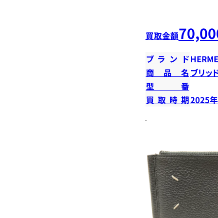
70,00
買取金額
ブランド
HERME
商品名
ブリッ
型番
買取時期
2025