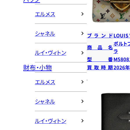
エルメス
シャネル
ブランド
LOUIS
ポルト
商品名
ラ
ルイ・ヴィトン
型番
M5808
財布・小物
買取時期
2026
エルメス
シャネル
ルイ・ヴィトン