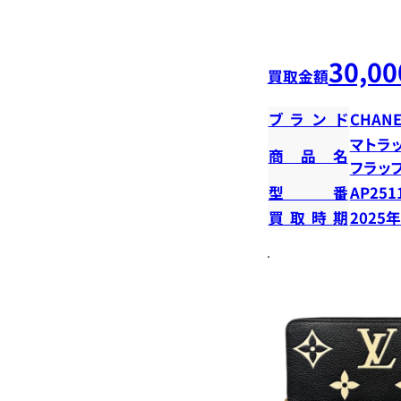
30,00
買取金額
ブランド
CHANE
マトラ
商品名
フラッ
型番
AP251
買取時期
2025