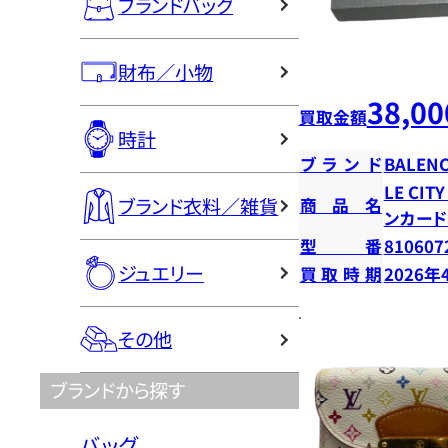
ブランドバッグ
財布／小物
38,00
買取金額
時計
ブランド
BALENC
LE CI
ブランド衣料／雑貨
商品名
ンカー
型番
810607
ジュエリー
買取時期
2026年
その他
ブランドから探す
バッグ