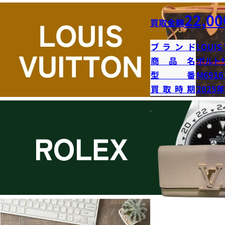
22,00
買取金額
ブランド
LOUIS
商品名
ポルト
型番
M6916
買取時期
2025