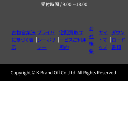
受付時間 / 9:00～18:00
ー
ダ
イ
会
古物営業法
プライバ
宅配買取サ
サイ
ダウン
ヤ
社
に基づく表
シーポリ
ービスご利用
トマ
ロード
ル
概
示
シー
規約
ップ
書類
0120604117
要
Copyright © K-Brand Off Co.,Ltd. All Rights Reserved.