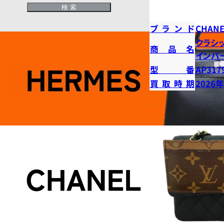
ブランド
CHANE
クラシ
商品名
インパ
型番
AP317
買取時期
2026