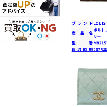
ブランド
LOUIS
ポルト
商品名
リー
型番
M8215
買取時期
2025