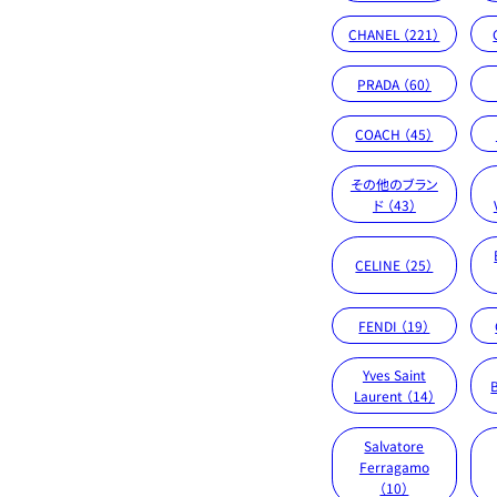
CHANEL （221）
PRADA （60）
COACH （45）
その他のブラン
ド （43）
CELINE （25）
FENDI （19）
Yves Saint
Laurent （14）
Salvatore
Ferragamo
（10）