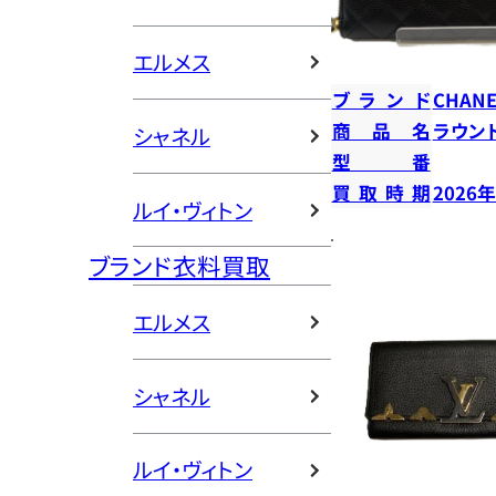
エルメス
ブランド
CHANE
商品名
ラウン
シャネル
型番
買取時期
2026
ルイ・ヴィトン
ブランド衣料買取
エルメス
シャネル
ルイ・ヴィトン