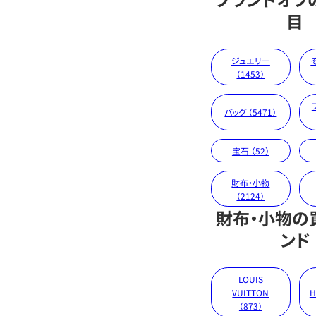
目
ジュエリー
（1453）
バッグ （5471）
宝石 （52）
財布・小物
（2124）
財布・小物の
ンド
LOUIS
VUITTON
H
（873）