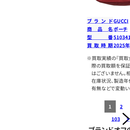
ブランド
GUCCI
商品名
ポーチ
型番
51034
買取時期
2025
※買取実績の『買取
際の買取額を保証
はございません。相
在庫状況、製造年
有無などで変動い
1
2
103
>
ブランドオフ