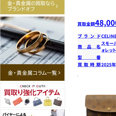
48,00
買取金額
ブランド
CELIN
スモー
商品名
ォレッ
型番
買取時期
2025