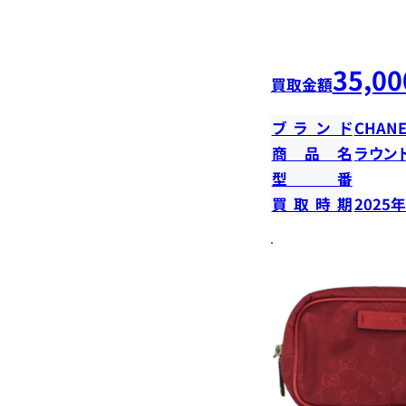
35,00
買取金額
ブランド
CHANE
商品名
ラウン
型番
買取時期
2025