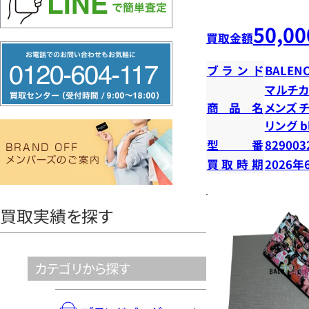
50,00
買取金額
フ
ブランド
BALENC
リ
マルチカ
ー
商品名
メンズ 
ダ
リング b
イ
型番
829003
ヤ
買取時期
2026年
ル
0120604117
買取実績を探す
カテゴリから探す