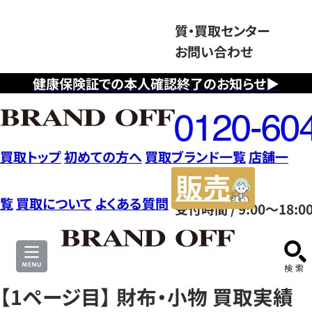
質・買取センター
お問い合わせ
健康保険証での本人確認終了のお知らせ▶
フ
リ
ー
ダ
買取トップ
初めての方へ
買取ブランド一覧
店舗一
イ
販
ヤ
売
覧
買取について
よくある質問
受付時間 / 9:00～18:0
ル
サ
0120604117
イ
ト
【1ページ目】 財布・小物 買取実績