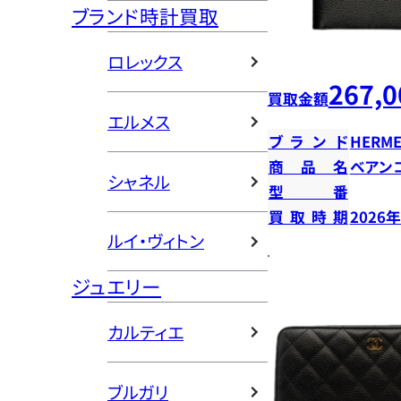
ブランド時計買取
ロレックス
267,0
買取金額
エルメス
ブランド
HERME
商品名
ベアン
シャネル
型番
買取時期
2026
ルイ・ヴィトン
ジュエリー
カルティエ
ブルガリ