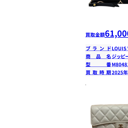
61,00
買取金額
ブランド
LOUIS
商品名
ジッピ
型番
M8048
買取時期
2025