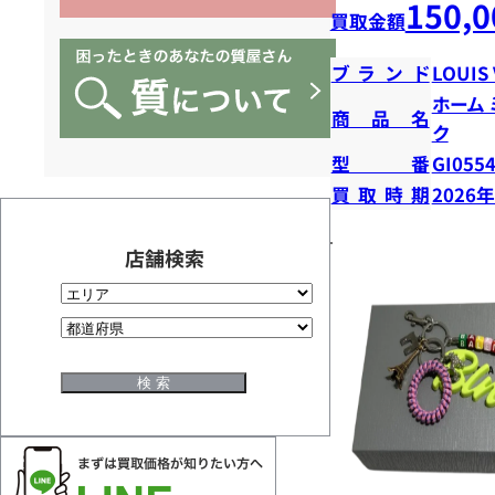
150,0
買取金額
ブランド
LOUIS
ホーム
商品名
ク
型番
GI055
買取時期
2026
店舗検索