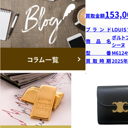
153,0
買取金額
ブランド
LOUIS
ポルト
商品名
シーヌ
型番
M6124
買取時期
2025