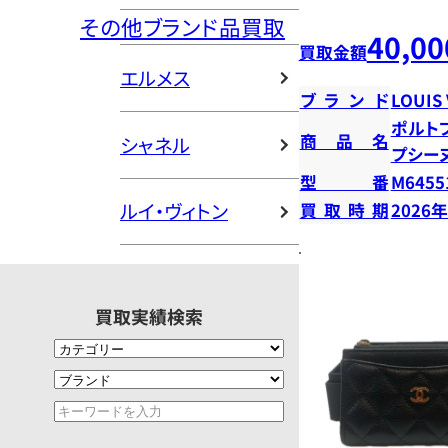
その他ブランド品買取
40,00
買取金額
エルメス
ブランド
LOUIS
ポルト
商品名
シャネル
プシー
型番
M6455
ルイ・ヴィトン
買取時期
2026
買取実績検索