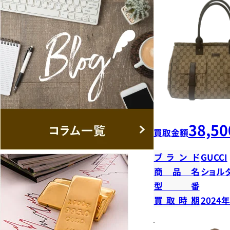
38,50
買取金額
ブランド
GUCCI
商品名
ショル
型番
買取時期
2024