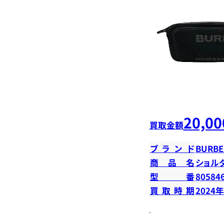
20,00
買取金額
ブランド
BURBE
商品名
ショル
型番
80584
買取時期
2024