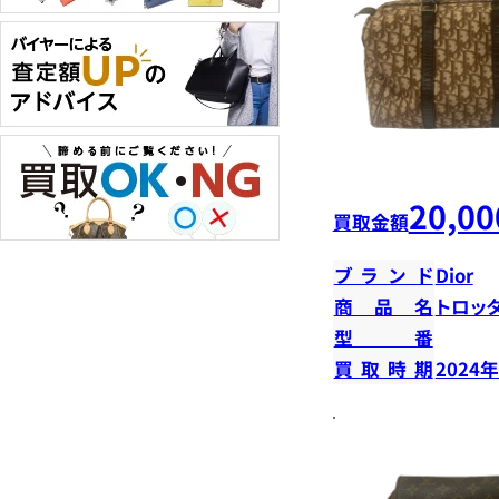
20,00
買取金額
ブランド
Dior
商品名
トロッ
型番
買取時期
2024