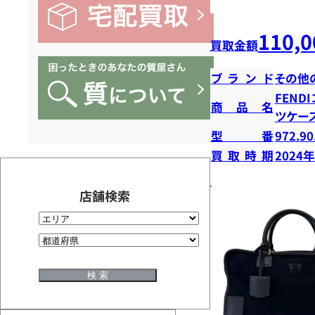
110,0
買取金額
ブランド
その他
FEND
商品名
ツケー
型番
972.90
買取時期
2024
店舗検索