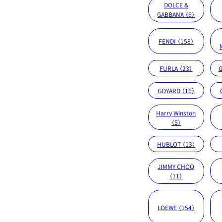
DOLCE &
GABBANA （6）
FENDI （158）
FURLA （23）
G
GOYARD （16）
Harry Winston
（5）
HUBLOT （13）
JIMMY CHOO
（11）
LOEWE （154）