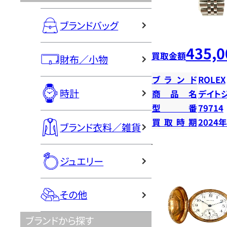
ブランドバッグ
435,0
買取金額
財布／小物
ブランド
ROLEX
時計
商品名
デイト
型番
79714
買取時期
2024
ブランド衣料／雑貨
ジュエリー
その他
ブランドから探す