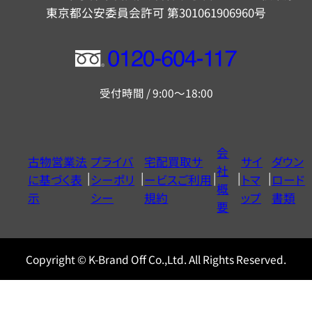
東京都公安委員会許可 第301061906960号
フ
リ
受付時間 / 9:00～18:00
ー
ダ
イ
会
古物営業法
プライバ
宅配買取サ
サイ
ダウン
ヤ
社
に基づく表
シーポリ
ービスご利用
トマ
ロード
ル
概
示
シー
規約
ップ
書類
0120604117
要
Copyright © K-Brand Off Co.,Ltd. All Rights Reserved.