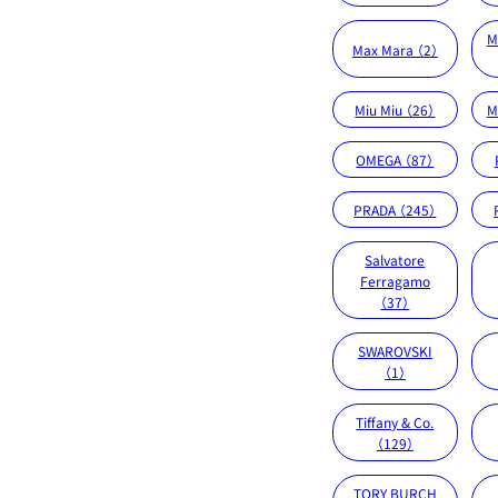
M
Max Mara （2）
Miu Miu （26）
M
OMEGA （87）
PRADA （245）
Salvatore
Ferragamo
（37）
SWAROVSKI
（1）
Tiffany & Co.
（129）
TORY BURCH