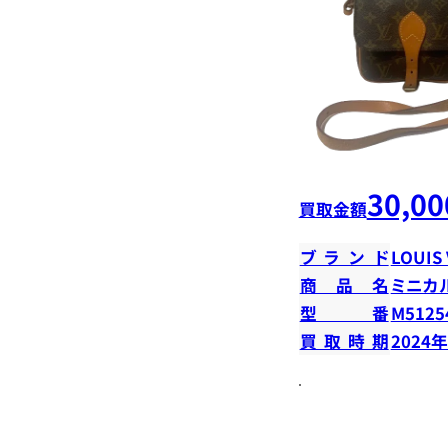
30,00
買取金額
ブランド
LOUIS
商品名
ミニカ
型番
M5125
買取時期
2024