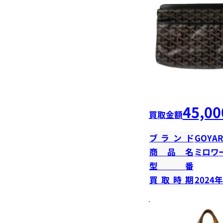
45,00
買取金額
ブランド
GOYA
商品名
ミロワ
型番
買取時期
2024