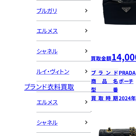
ブルガリ
エルメス
シャネル
14,00
買取金額
ルイ・ヴィトン
ブランド
PRADA
商品名
ポーチ
ブランド衣料買取
型番
買取時期
2024
エルメス
シャネル