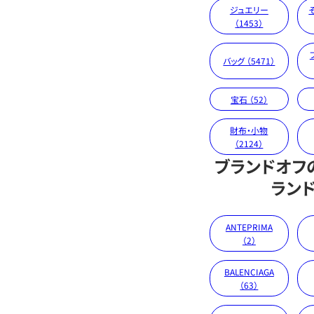
ジュエリー
（1453）
バッグ （5471）
宝石 （52）
財布・小物
（2124）
ブランドオフ
ラン
ANTEPRIMA
（2）
BALENCIAGA
（63）