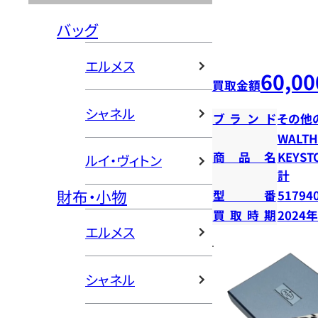
バッグ
エルメス
60,00
買取金額
シャネル
ブランド
その他
WALT
商品名
KEYS
ルイ・ヴィトン
計
財布・小物
型番
51794
買取時期
2024
エルメス
シャネル