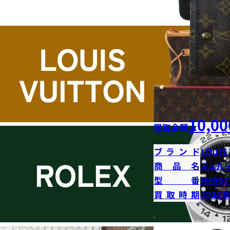
10,00
買取金額
ブランド
LOUIS
商品名
ミュル
型番
M6951
買取時期
2024