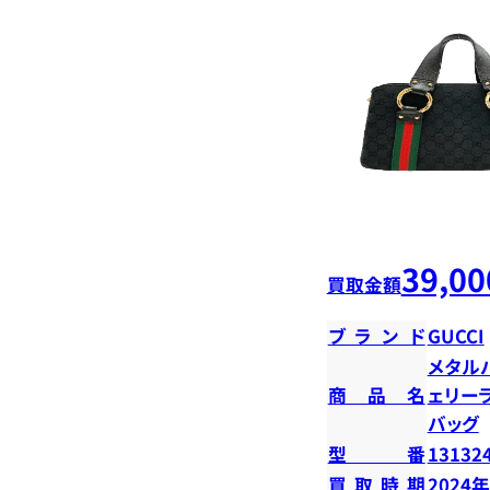
39,00
買取金額
ブランド
GUCCI
メタル
商品名
ェリー
バッグ
型番
13132
買取時期
2024