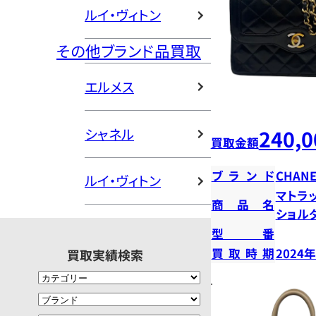
ルイ・ヴィトン
その他ブランド品買取
エルメス
シャネル
240,0
買取金額
ブランド
CHANE
ルイ・ヴィトン
マトラ
商品名
ショル
型番
買取時期
2024
買取実績検索