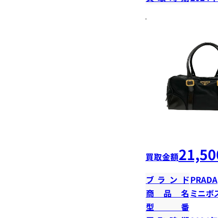
21,50
買取金額
ブランド
PRADA
商品名
ミニボ
型番