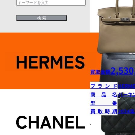
2,530
買取金額
ブランド
HERME
商品名
バーキン
型番
買取時期
2024