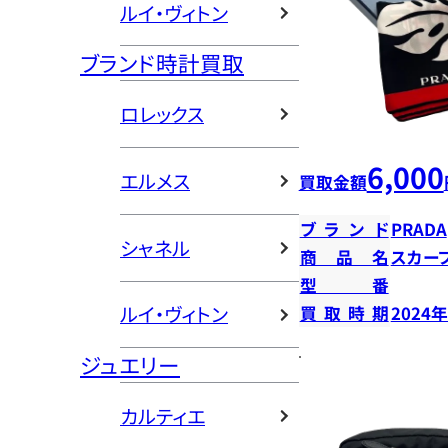
ルイ・ヴィトン
ブランド時計買取
ロレックス
6,000
エルメス
買取金額
ブランド
PRADA
シャネル
商品名
スカー
型番
ルイ・ヴィトン
買取時期
2024
ジュエリー
カルティエ