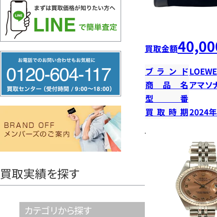
40,00
買取金額
フ
ブランド
LOEWE
リ
商品名
アマソ
ー
型番
ダ
買取時期
2024
イ
ヤ
ル
0120604117
買取実績を探す
カテゴリから探す