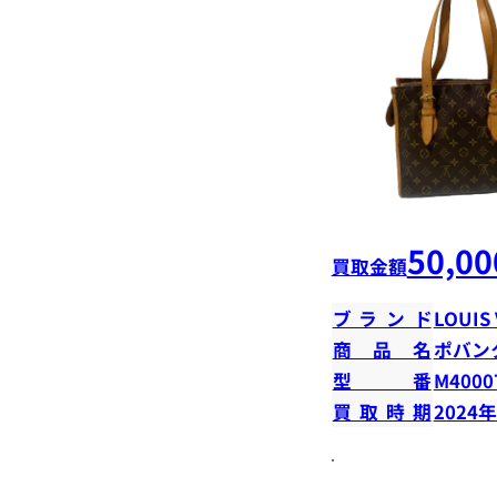
50,00
買取金額
ブランド
LOUIS
商品名
ポバン
型番
M4000
買取時期
2024