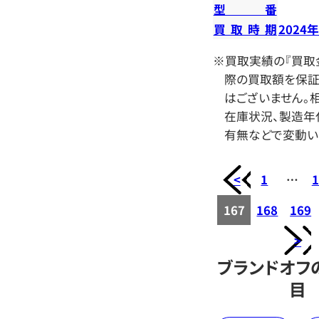
型番
買取時期
2024
※買取実績の『買取
際の買取額を保証
はございません。相
在庫状況、製造年
有無などで変動い
<
1
…
1
167
168
169
>
ブランドオフ
目