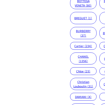
BOTTEGA
VENETA （80）
BREGUET （1）
BURBERRY
B
（37）
Cartier （234）
CHANEL
（1356）
Chloe （23）
Christian
Louboutin （31）
DAMIANI （4）