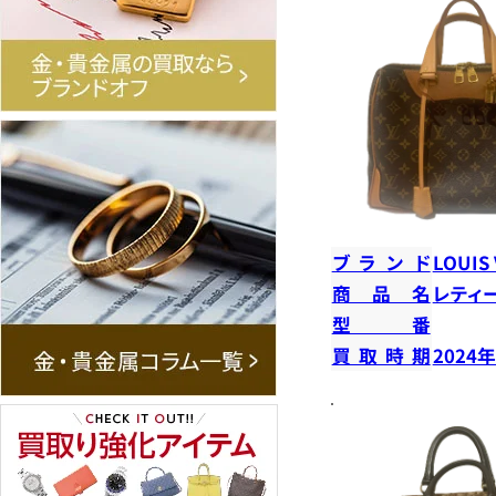
ブランド
LOUIS
商品名
レティ
型番
買取時期
2024