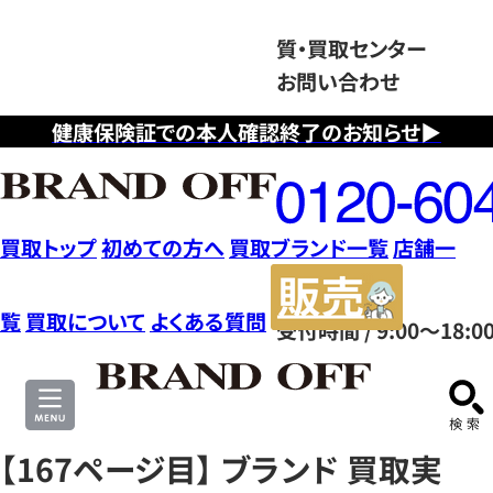
質・買取センター
お問い合わせ
健康保険証での本人確認終了のお知らせ▶
フ
リ
ー
ダ
買取トップ
初めての方へ
買取ブランド一覧
店舗一
イ
販
ヤ
売
覧
買取について
よくある質問
受付時間 / 9:00～18:0
ル
サ
0120604117
イ
ト
【167ページ目】 ブランド 買取実