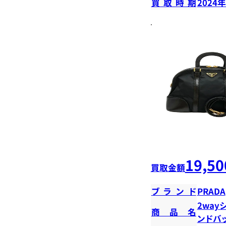
買取時期
2024
19,50
買取金額
ブランド
PRADA
2way
商品名
ンドバ