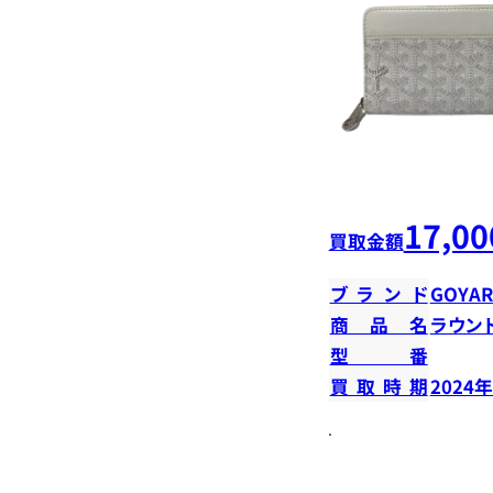
17,00
買取金額
ブランド
GOYA
商品名
ラウン
型番
買取時期
2024