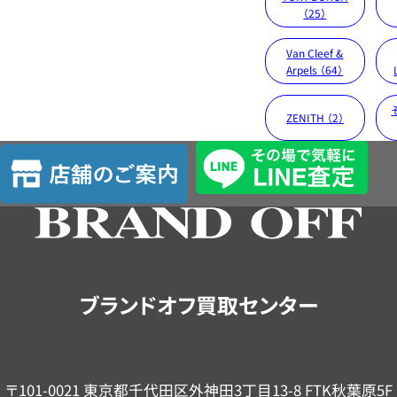
（25）
Van Cleef &
Arpels （64）
ZENITH （2）
店
舗
の
ご
案
内
ブランドオフ買取センター
〒101-0021 東京都千代田区外神田3丁目13-8 FTK秋葉原5F