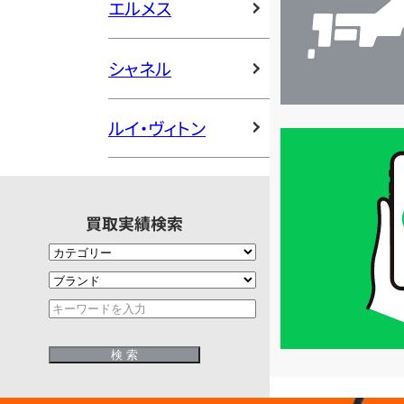
エルメス
シャネル
ルイ・ヴィトン
買
取
価
格
買取実績検索
は
LINE
簡
単
査
定