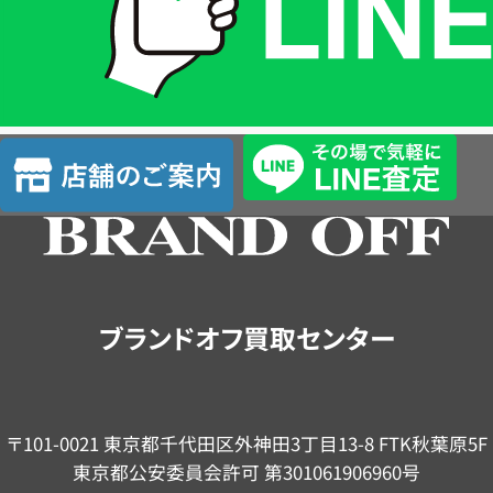
は
LINE
簡
単
査
店
定
舗
の
ご
案
内
ブランドオフ買取センター
〒101-0021 東京都千代田区外神田3丁目13-8 FTK秋葉原5F
東京都公安委員会許可 第301061906960号