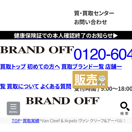
質・買取センター
お問い合わせ
健康保険証での本人確認終了のお知らせ▶
フ
リ
ー
ダ
買取トップ
初めての方へ
買取ブランド一覧
店舗一
イ
販
ヤ
売
覧
買取について
よくある質問
受付時間 / 9:00～18:0
ル
サ
0120604117
イ
ト
TOP
買取実績
Van Cleef & Arpels ヴァン クリーフ&アーペル 