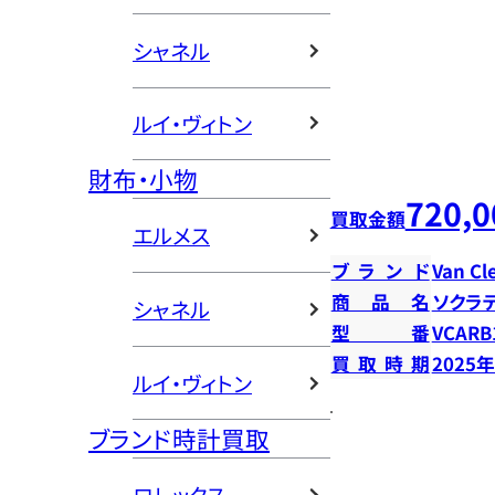
シャネル
ルイ・ヴィトン
財布・小物
720,0
買取金額
エルメス
ブランド
Van Cl
商品名
ソクラテ
シャネル
型番
VCARB
買取時期
2025
ルイ・ヴィトン
ブランド時計買取