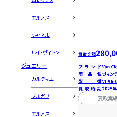
ロレックス
エルメス
シャネル
280,0
ルイ・ヴィトン
買取金額
ジュエリー
ブランド
Van Cl
商品名
ヴィン
カルティエ
型番
VCAR0
買取時期
2025
ブルガリ
買取実
エルメス