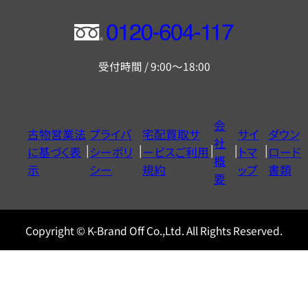
フ
リ
受付時間 / 9:00～18:00
ー
ダ
イ
会
古物営業法
プライバ
宅配買取サ
サイ
ダウン
ヤ
社
に基づく表
シーポリ
ービスご利用
トマ
ロード
ル
概
示
シー
規約
ップ
書類
0120604117
要
Copyright © K-Brand Off Co.,Ltd. All Rights Reserved.