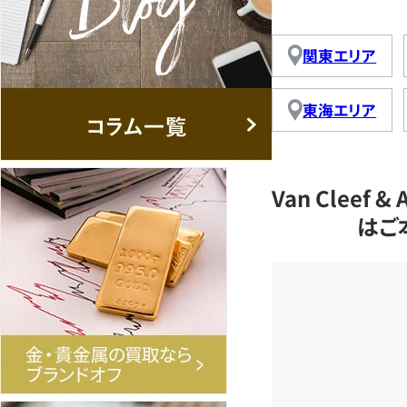
関東エリア
東海エリア
Van Cleef
はご