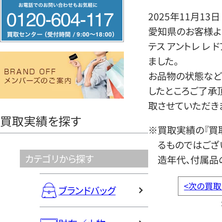
フ
2025年11月13日
リ
愛知県のお客様より
ー
テス アントレ レ
ダ
ました。
イ
お品物の状態など
ヤ
したところご了承
ル
取させていただき
0120604117
買取実績を探す
※買取実績の『買
るものではござ
カテゴリから探す
造年代、付属品
<
次の買取
ブランドバッグ