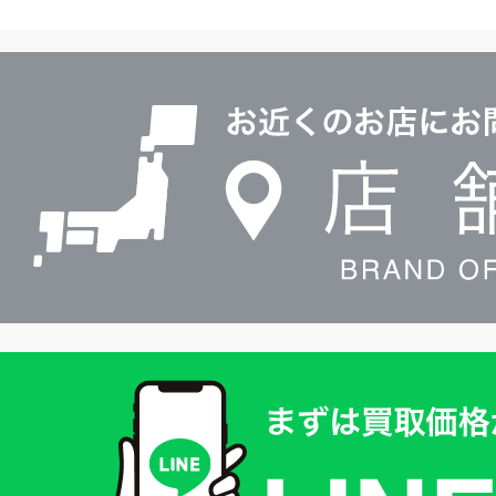
ヤ
ル
店
0120604117
舗
検
索
買
取
価
格