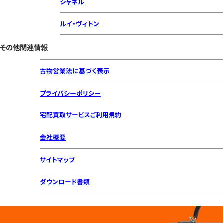
シャネル
ルイ・ヴィトン
その他関連情報
古物営業法に基づく表示
プライバシーポリシー
宅配買取サービスご利用規約
会社概要
サイトマップ
ダウンロード書類