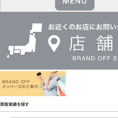
店
舗
検
索
買取実績を探す