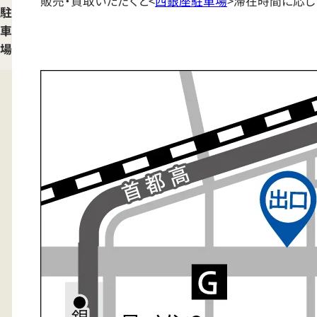
販売・買取いただくと<
西銀座駐車場
>滞在時間に応じ
駐
車
場