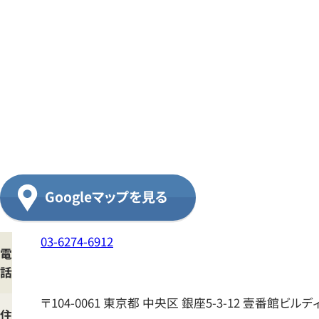
ラ
ン
ド
オ
フ
GINZA
ANNEX
へ
の
Googleマップを見る
ア
ク
03-6274-6912
セ
電
ス
話
マ
〒104-0061
東京都
中央区
銀座5-3-12 壹番館ビルデ
住
ッ