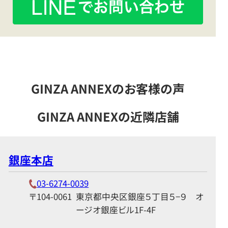
へ
の
LINE
問
い
合
GINZA ANNEXのお客様の声
わ
せ
GINZA ANNEXの近隣店舗
は
こ
ち
ら
銀座本店
か
ら
03-6274-0039
〒104-0061
東京都中央区銀座５丁目５−９ オ
ージオ銀座ビル1F-4F