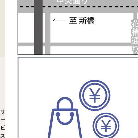
サ
ー
ビ
ス