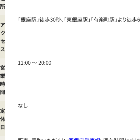
所
プ
「銀座駅」徒歩30秒、「東銀座駅」「有楽町駅」より徒歩
ア
ク
セ
ス
11:00 ～ 20:00
営
業
時
間
なし
定
休
日