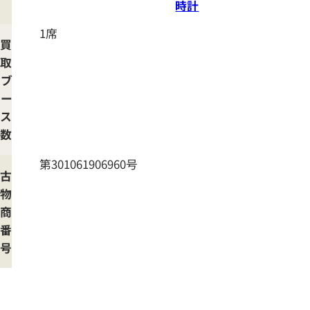
時計
1席
買
取
ブ
ー
ス
数
第301061906960号
古
物
商
番
号