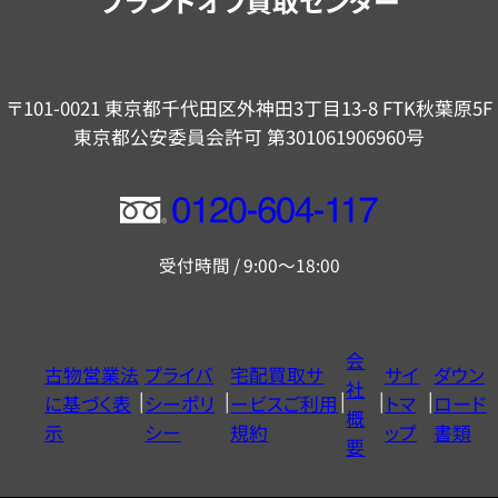
ブランドオフ買取センター
〒101-0021 東京都千代田区外神田3丁目13-8 FTK秋葉原5F
東京都公安委員会許可 第301061906960号
フ
リ
受付時間 / 9:00～18:00
ー
ダ
イ
会
古物営業法
プライバ
宅配買取サ
サイ
ダウン
ヤ
社
に基づく表
シーポリ
ービスご利用
トマ
ロード
ル
概
示
シー
規約
ップ
書類
0120604117
要