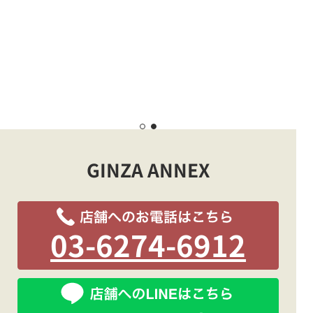
GINZA ANNEX
03-6274-6912
店
舗