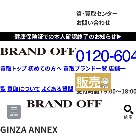
質・買取センター
お問い合わせ
健康保険証での本人確認終了のお知らせ▶
フ
リ
ー
ダ
買取トップ
初めての方へ
買取ブランド一覧
店舗一
イ
販
ヤ
売
覧
買取について
よくある質問
受付時間 / 9:00～18:0
ル
サ
0120604117
イ
ト
GINZA ANNEX