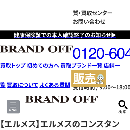
質・買取センター
お問い合わせ
健康保険証での本人確認終了のお知らせ▶
フ
リ
ー
ダ
買取トップ
初めての方へ
買取ブランド一覧
店舗一
イ
販
ヤ
売
覧
買取について
よくある質問
受付時間 / 9:00～18:0
ル
サ
0120604117
イ
ト
【エルメス】エルメスのコンスタン