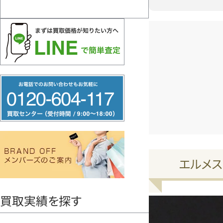
フ
リ
ー
ダ
イ
ヤ
エルメス
ル
0120604117
買取実績を探す