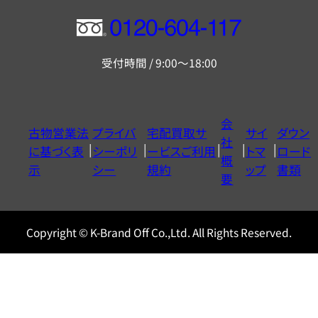
フ
リ
受付時間 / 9:00～18:00
ー
ダ
イ
会
古物営業法
プライバ
宅配買取サ
サイ
ダウン
ヤ
社
に基づく表
シーポリ
ービスご利用
トマ
ロード
ル
概
示
シー
規約
ップ
書類
0120604117
要
Copyright © K-Brand Off Co.,Ltd. All Rights Reserved.