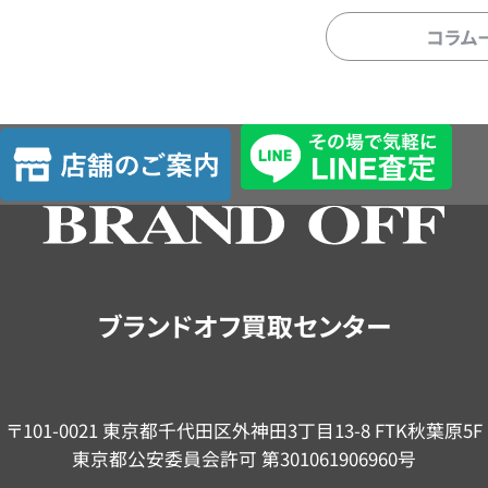
コラム
店
舗
の
ご
案
内
ブランドオフ買取センター
〒101-0021 東京都千代田区外神田3丁目13-8 FTK秋葉原5F
東京都公安委員会許可 第301061906960号