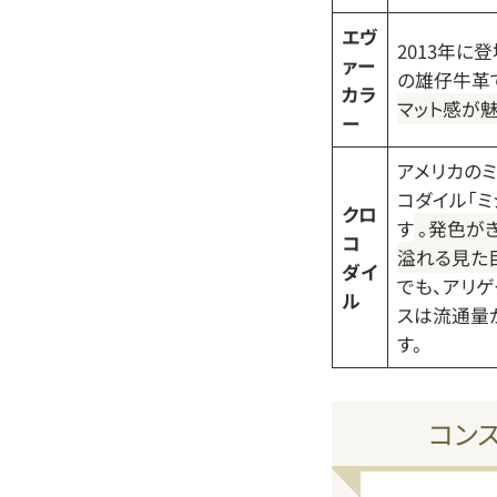
エヴ
2013年に
ァー
の雄仔牛革
カラ
マット感が
ー
アメリカの
コダイル「
クロ
す
。発色が
コ
溢れる見た
ダイ
でも、アリ
ル
スは流通量
す。
コン