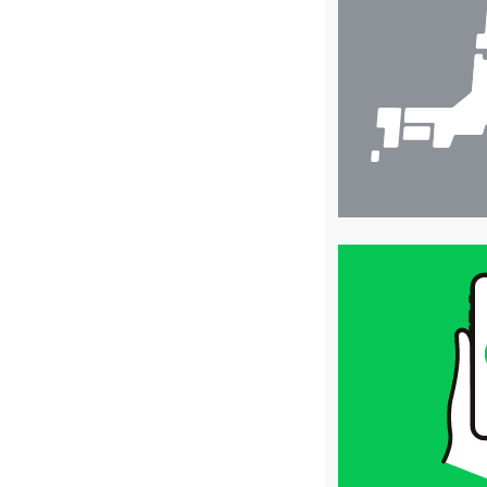
検
索
買
取
価
格
は
LINE
簡
単
査