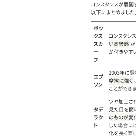
コンスタンスが展開
以下にまとめました
ボッ
クス
コンスタン
スカ
い高級感
が
ー
が付きやす
フ
2003年に
エプ
摩擦に強く
ソン
ことができま
ツヤ加工さ
タデ
見た目を簡
ラク
のものが変
ト
した場合に
化を長く楽し