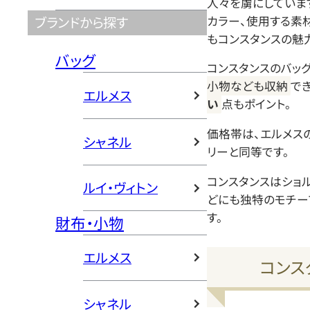
人々を虜にしていま
カラー、使用する素
ブランドから探す
もコンスタンスの魅
バッグ
コンスタンスのバッ
小物なども収納
でき
エルメス
い
点もポイント。
価格帯は、エルメス
シャネル
リーと同等です。
コンスタンスはショ
ルイ・ヴィトン
どにも独特のモチー
す。
財布・小物
エルメス
コンス
シャネル