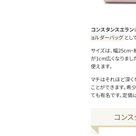
コンスタンスエラン
ョルダーバッグ
とし
サイズは、幅25cm・
が1cm広くなりまし
使えます。
マチはそれほど深く
ことができます。希
ても有名です。定価
コンス