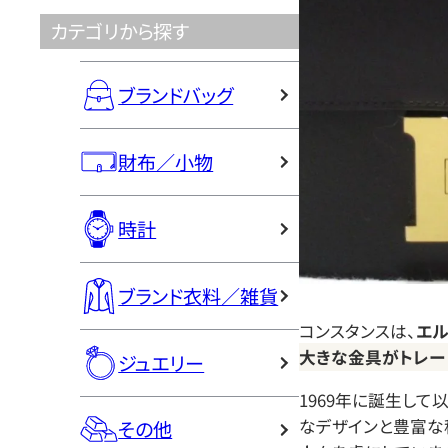
カテゴリから探す
ブランドバッグ
財布／小物
時計
ブランド衣料／雑貨
コンスタンスは、
エル
大きな金具がトレー
ジュエリー
1969年に誕生して
なデザインと豊富な
その他