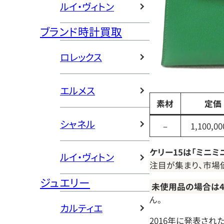
ルイ・ヴィトン
ブランド時計買取
ロレックス
エルメス
素材
定価
シャネル
–
1,100,0
ケリー15は「ミニミ
ルイ・ヴィトン
注目が集まり、市場
ジュエリー
未使用品の場合は4
ん。
カルティエ
2016年に発表され