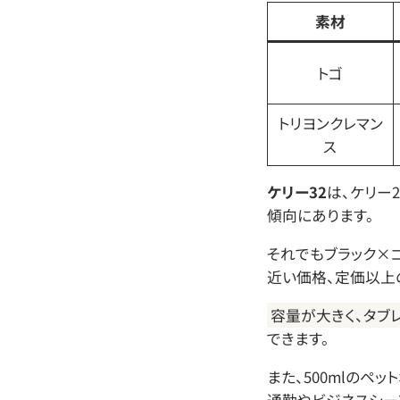
素材
トゴ
トリヨンクレマン
ス
ケリー32
は、ケリー
傾向にあります。
それでもブラック×
近い価格、定価以上
容量が大きく、タブ
できます。
また、500mlのペ
通勤やビジネスシー