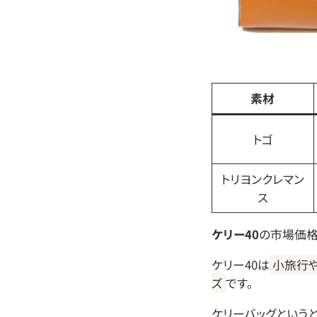
素材
トゴ
トリヨンクレマン
ス
ケリー40
の市場価格
ケリー40は
小旅行
ズ
です。
ケリーバッグという