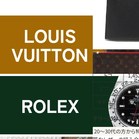
素材
トゴ
1,45
エプソン
1,56
タデラクト
1,76
ケリー25
は、市場価
20～30代の方か