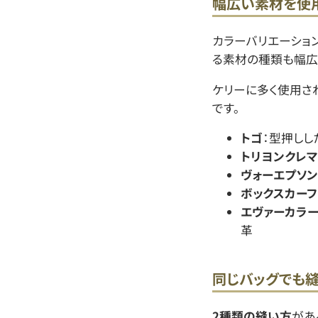
幅広い素材を使
カラーバリエーショ
る素材の種類も幅広
ケリーに多く使用さ
です。
トゴ
：型押しし
トリヨンクレマ
ヴォーエプソン
ボックスカーフ
エヴァーカラ
革
同じバッグでも
2種類の縫い方
があ