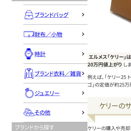
ブランドバッグ
財布／小物
時計
エルメス「ケリー」
20万円値上がり
し
ブランド衣料／雑貨
例えば、「ケリー25 
ゴ」の定価が約25万
ジュエリー
ケリーの
その他
ブランドから探す
ケリーの購入や売却