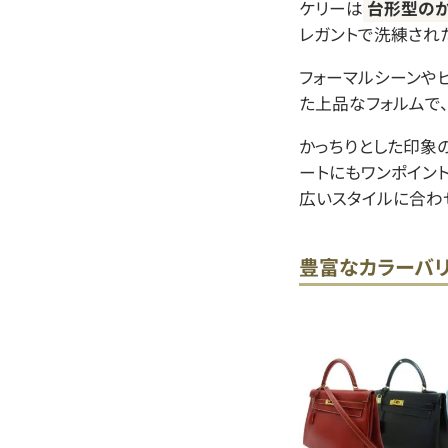
ケリーは
台形型のか
レガントで洗練され
フォーマルシーンや
た上品なフォルムで
かっちりとした印象
ートにもワンポイン
広いスタイルに合わ
豊富なカラーバ