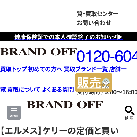
質・買取センター
お問い合わせ
健康保険証での本人確認終了のお知らせ▶
フ
リ
ー
ダ
買取トップ
初めての方へ
買取ブランド一覧
店舗一
イ
販
ヤ
売
覧
買取について
よくある質問
受付時間 / 9:00～18:0
ル
サ
0120604117
イ
ト
【エルメス】ケリーの定価と買い